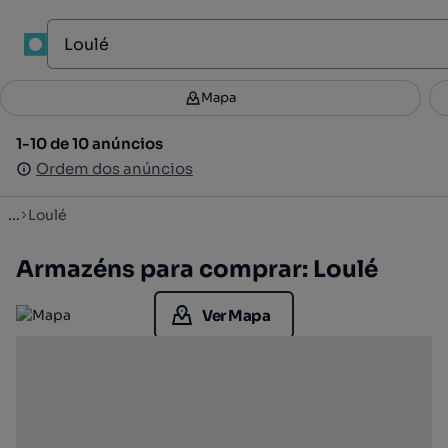
1
Mapa
Mapa
Filtros
Guardar pesquisa
2
1-10 de 10 anúncios
1-10 de 10 anúncios
Ordenar
Ordem dos anúncios
Ordem dos anúncios
...
Loulé
Armazéns para comprar: Loulé
Ver Mapa