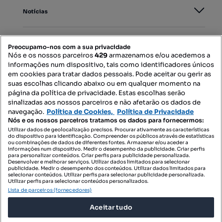
Notícias
PORTAIS
Preocupamo-nos com a sua privacidade
Nós e os nossos parceiros
429
armazenamos e/ou acedemos a
informações num dispositivo, tais como identificadores únicos
Mapa do Site
em cookies para tratar dados pessoais. Pode aceitar ou gerir as
suas escolhas clicando abaixo ou em qualquer momento na
página da política de privacidade. Estas escolhas serão
sinalizadas aos nossos parceiros e não afetarão os dados de
Contacte-nos
navegação.
Política de Cookies,
Política de Privacidade
Nós e os nossos parceiros tratamos os dados para fornecermos:
Utilizar dados de geolocalização precisos. Procurar ativamente as características
do dispositivo para identificação. Compreender os públicos através de estatísticas
SIGA-NOS:
ou combinações de dados de diferentes fontes. Armazenar e/ou aceder a
informações num dispositivo. Medir o desempenho da publicidade. Criar perfis
para personalizar conteúdos. Criar perfis para publicidade personalizada.
Desenvolver e melhorar serviços. Utilizar dados limitados para selecionar
publicidade. Medir o desempenho dos conteúdos. Utilizar dados limitados para
selecionar conteúdos. Utilizar perfis para selecionar publicidade personalizada.
DESCARREGAR NA:
Utilizar perfis para selecionar conteúdos personalizados.
Lista de parceiros (fornecedores)
Aceitar tudo