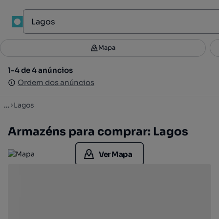
1
Mapa
Mapa
Filtros
Guardar pesquisa
2
1-4 de 4 anúncios
1-4 de 4 anúncios
Ordenar
Ordem dos anúncios
Ordem dos anúncios
...
Lagos
Armazéns para comprar: Lagos
Ver Mapa