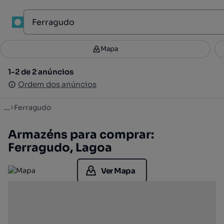
1
Mapa
Mapa
Filtros
Guardar pesquisa
2
1-2 de 2 anúncios
1-2 de 2 anúncios
Ordenar
Ordem dos anúncios
Ordem dos anúncios
...
Ferragudo
Armazéns para comprar:
Ferragudo, Lagoa
Ver Mapa