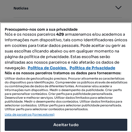
Notícias
PORTAIS
Preocupamo-nos com a sua privacidade
Nós e os nossos parceiros
429
armazenamos e/ou acedemos a
informações num dispositivo, tais como identificadores únicos
Mapa do Site
em cookies para tratar dados pessoais. Pode aceitar ou gerir as
suas escolhas clicando abaixo ou em qualquer momento na
página da política de privacidade. Estas escolhas serão
sinalizadas aos nossos parceiros e não afetarão os dados de
Contacte-nos
navegação.
Política de Cookies,
Política de Privacidade
Nós e os nossos parceiros tratamos os dados para fornecermos:
Utilizar dados de geolocalização precisos. Procurar ativamente as características
do dispositivo para identificação. Compreender os públicos através de estatísticas
SIGA-NOS:
ou combinações de dados de diferentes fontes. Armazenar e/ou aceder a
informações num dispositivo. Medir o desempenho da publicidade. Criar perfis
para personalizar conteúdos. Criar perfis para publicidade personalizada.
Desenvolver e melhorar serviços. Utilizar dados limitados para selecionar
publicidade. Medir o desempenho dos conteúdos. Utilizar dados limitados para
selecionar conteúdos. Utilizar perfis para selecionar publicidade personalizada.
DESCARREGAR NA:
Utilizar perfis para selecionar conteúdos personalizados.
Lista de parceiros (fornecedores)
Aceitar tudo