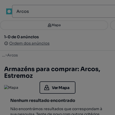
1
Mapa
Mapa
Filtros
Guardar pesquisa
2
1-0 de 0 anúncios
1-0 de 0 anúncios
Ordenar
Ordem dos anúncios
Ordem dos anúncios
...
Arcos
Armazéns para comprar: Arcos,
Estremoz
Ver Mapa
Nenhum resultado encontrado
Não encontrámos resultados que correspondam à
sua pesquisa. Tente de novo com outros critérios