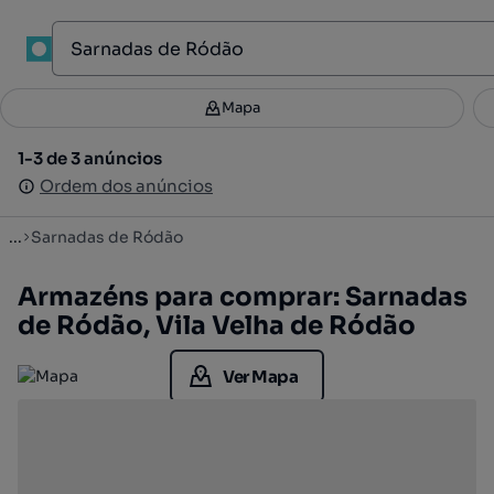
1
Mapa
Mapa
Filtros
Guardar pesquisa
2
1-3 de 3 anúncios
1-3 de 3 anúncios
Ordenar
Ordem dos anúncios
Ordem dos anúncios
...
Sarnadas de Ródão
Armazéns para comprar: Sarnadas
de Ródão, Vila Velha de Ródão
Ver Mapa