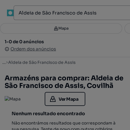
1
Mapa
Mapa
Filtros
Guardar pesquisa
2
1-0 de 0 anúncios
1-0 de 0 anúncios
Ordenar
Ordem dos anúncios
Ordem dos anúncios
...
Aldeia de São Francisco de Assis
Armazéns para comprar: Aldeia de
São Francisco de Assis, Covilhã
Ver Mapa
Nenhum resultado encontrado
Não encontrámos resultados que correspondam à
sua pesquisa. Tente de novo com outros critérios