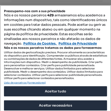
PORTAIS
Preocupamo-nos com a sua privacidade
Nós e os nossos parceiros
429
armazenamos e/ou acedemos a
informações num dispositivo, tais como identificadores únicos
Mapa do Site
em cookies para tratar dados pessoais. Pode aceitar ou gerir as
suas escolhas clicando abaixo ou em qualquer momento na
página da política de privacidade. Estas escolhas serão
sinalizadas aos nossos parceiros e não afetarão os dados de
Contacte-nos
navegação.
Política de Cookies,
Política de Privacidade
Nós e os nossos parceiros tratamos os dados para fornecermos:
Utilizar dados de geolocalização precisos. Procurar ativamente as características
do dispositivo para identificação. Compreender os públicos através de estatísticas
SIGA-NOS:
ou combinações de dados de diferentes fontes. Armazenar e/ou aceder a
informações num dispositivo. Medir o desempenho da publicidade. Criar perfis
para personalizar conteúdos. Criar perfis para publicidade personalizada.
Desenvolver e melhorar serviços. Utilizar dados limitados para selecionar
publicidade. Medir o desempenho dos conteúdos. Utilizar dados limitados para
selecionar conteúdos. Utilizar perfis para selecionar publicidade personalizada.
DESCARREGAR NA:
Utilizar perfis para selecionar conteúdos personalizados.
Lista de parceiros (fornecedores)
Aceitar tudo
Aceitar necessários
© 2026 Imovirtual.com, OLX Portugal, S.A.