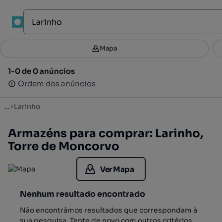
1
Mapa
Mapa
Filtros
Guardar pesquisa
2
1-0 de 0 anúncios
1-0 de 0 anúncios
Ordenar
Ordem dos anúncios
Ordem dos anúncios
...
Larinho
Armazéns para comprar: Larinho,
Torre de Moncorvo
Ver Mapa
Nenhum resultado encontrado
Não encontrámos resultados que correspondam à
sua pesquisa. Tente de novo com outros critérios