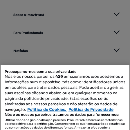
Sobre o Imovirtual
Para Profissionais
Notícias
PORTAIS
Preocupamo-nos com a sua privacidade
Nós e os nossos parceiros
429
armazenamos e/ou acedemos a
informações num dispositivo, tais como identificadores únicos
Mapa do Site
em cookies para tratar dados pessoais. Pode aceitar ou gerir as
suas escolhas clicando abaixo ou em qualquer momento na
página da política de privacidade. Estas escolhas serão
sinalizadas aos nossos parceiros e não afetarão os dados de
Contacte-nos
navegação.
Política de Cookies,
Política de Privacidade
Nós e os nossos parceiros tratamos os dados para fornecermos:
Utilizar dados de geolocalização precisos. Procurar ativamente as características
do dispositivo para identificação. Compreender os públicos através de estatísticas
SIGA-NOS:
ou combinações de dados de diferentes fontes. Armazenar e/ou aceder a