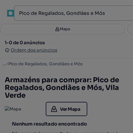
1
Mapa
Mapa
Filtros
Guardar pesquisa
2
1-0 de 0 anúncios
1-0 de 0 anúncios
Ordenar
Ordem dos anúncios
Ordem dos anúncios
...
Pico de Regalados, Gondiães e Mós
Armazéns para comprar: Pico de
Regalados, Gondiães e Mós, Vila
Verde
Ver Mapa
Nenhum resultado encontrado