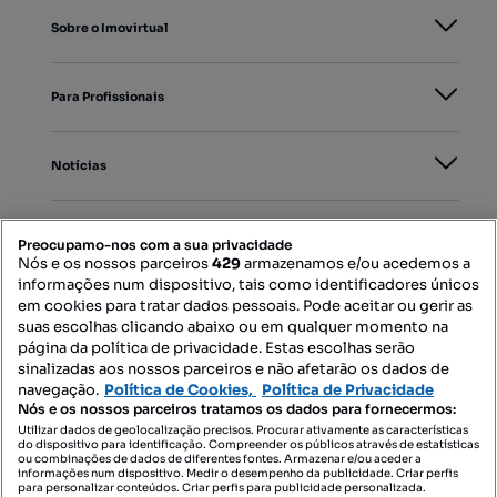
Sobre o Imovirtual
Para Profissionais
Notícias
PORTAIS
Preocupamo-nos com a sua privacidade
Nós e os nossos parceiros
429
armazenamos e/ou acedemos a
informações num dispositivo, tais como identificadores únicos
Mapa do Site
em cookies para tratar dados pessoais. Pode aceitar ou gerir as
suas escolhas clicando abaixo ou em qualquer momento na
página da política de privacidade. Estas escolhas serão
sinalizadas aos nossos parceiros e não afetarão os dados de
Contacte-nos
navegação.
Política de Cookies,
Política de Privacidade
Nós e os nossos parceiros tratamos os dados para fornecermos:
Utilizar dados de geolocalização precisos. Procurar ativamente as características
do dispositivo para identificação. Compreender os públicos através de estatísticas
SIGA-NOS:
ou combinações de dados de diferentes fontes. Armazenar e/ou aceder a
informações num dispositivo. Medir o desempenho da publicidade. Criar perfis
para personalizar conteúdos. Criar perfis para publicidade personalizada.