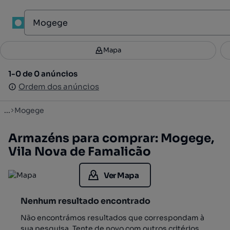
1
Mapa
Mapa
Filtros
Guardar pesquisa
2
1-0 de 0 anúncios
1-0 de 0 anúncios
Ordenar
Ordem dos anúncios
Ordem dos anúncios
...
Mogege
Armazéns para comprar: Mogege,
Vila Nova de Famalicão
Ver Mapa
Nenhum resultado encontrado
Não encontrámos resultados que correspondam à
sua pesquisa. Tente de novo com outros critérios