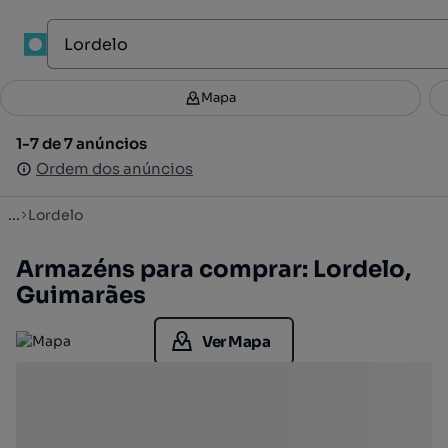
1
Mapa
Mapa
Filtros
Guardar pesquisa
2
1-7 de 7 anúncios
1-7 de 7 anúncios
Ordenar
Ordem dos anúncios
Ordem dos anúncios
...
Lordelo
Armazéns para comprar: Lordelo,
Guimarães
Ver Mapa