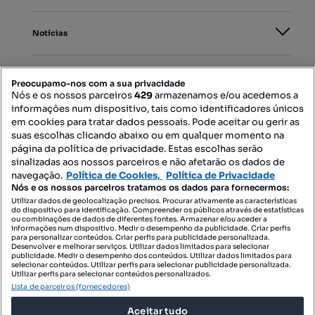
Notícias
PORTAIS
Preocupamo-nos com a sua privacidade
Nós e os nossos parceiros
429
armazenamos e/ou acedemos a
informações num dispositivo, tais como identificadores únicos
Mapa do Site
em cookies para tratar dados pessoais. Pode aceitar ou gerir as
suas escolhas clicando abaixo ou em qualquer momento na
página da política de privacidade. Estas escolhas serão
sinalizadas aos nossos parceiros e não afetarão os dados de
Contacte-nos
navegação.
Política de Cookies,
Política de Privacidade
Nós e os nossos parceiros tratamos os dados para fornecermos:
Utilizar dados de geolocalização precisos. Procurar ativamente as características
do dispositivo para identificação. Compreender os públicos através de estatísticas
SIGA-NOS:
ou combinações de dados de diferentes fontes. Armazenar e/ou aceder a
informações num dispositivo. Medir o desempenho da publicidade. Criar perfis
para personalizar conteúdos. Criar perfis para publicidade personalizada.
Desenvolver e melhorar serviços. Utilizar dados limitados para selecionar
publicidade. Medir o desempenho dos conteúdos. Utilizar dados limitados para
selecionar conteúdos. Utilizar perfis para selecionar publicidade personalizada.
DESCARREGAR NA:
Utilizar perfis para selecionar conteúdos personalizados.
Lista de parceiros (fornecedores)
Aceitar tudo