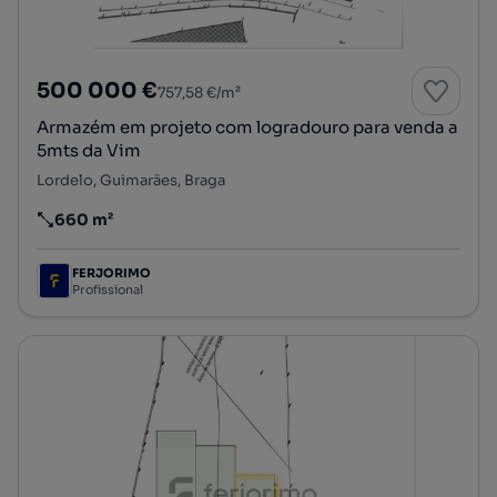
500 000 €
757,58 €/m²
Armazém em projeto com logradouro para venda a
5mts da Vim
Lordelo, Guimarães, Braga
660 m²
Preço por metro quadrado
FERJORIMO
Profissional