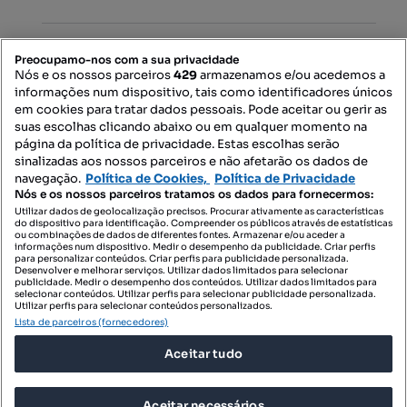
PORTAIS
Preocupamo-nos com a sua privacidade
Nós e os nossos parceiros
429
armazenamos e/ou acedemos a
informações num dispositivo, tais como identificadores únicos
Mapa do Site
em cookies para tratar dados pessoais. Pode aceitar ou gerir as
suas escolhas clicando abaixo ou em qualquer momento na
página da política de privacidade. Estas escolhas serão
sinalizadas aos nossos parceiros e não afetarão os dados de
Contacte-nos
navegação.
Política de Cookies,
Política de Privacidade
Nós e os nossos parceiros tratamos os dados para fornecermos:
Utilizar dados de geolocalização precisos. Procurar ativamente as características
do dispositivo para identificação. Compreender os públicos através de estatísticas
SIGA-NOS:
ou combinações de dados de diferentes fontes. Armazenar e/ou aceder a
informações num dispositivo. Medir o desempenho da publicidade. Criar perfis
para personalizar conteúdos. Criar perfis para publicidade personalizada.
Desenvolver e melhorar serviços. Utilizar dados limitados para selecionar
publicidade. Medir o desempenho dos conteúdos. Utilizar dados limitados para
selecionar conteúdos. Utilizar perfis para selecionar publicidade personalizada.
DESCARREGAR NA:
Utilizar perfis para selecionar conteúdos personalizados.
Lista de parceiros (fornecedores)
Aceitar tudo
Aceitar necessários
© 2026 Imovirtual.com, OLX Portugal, S.A.