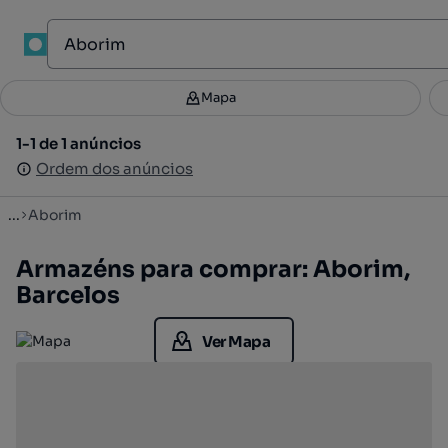
1
Mapa
Mapa
Filtros
Guardar pesquisa
2
1-1 de 1 anúncios
1-1 de 1 anúncios
Ordenar
Ordem dos anúncios
Ordem dos anúncios
...
Aborim
Armazéns para comprar: Aborim,
Barcelos
Ver Mapa