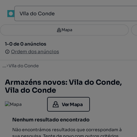
1
Mapa
Mapa
Filtros
Guardar pesquisa
3
1-0 de 0 anúncios
1-0 de 0 anúncios
Ordenar
Ordem dos anúncios
Ordem dos anúncios
...
Vila do Conde
Armazéns novos: Vila do Conde,
Vila do Conde
Ver Mapa
Nenhum resultado encontrado
Não encontrámos resultados que correspondam à
sua pesquisa. Tente de novo com outros critérios