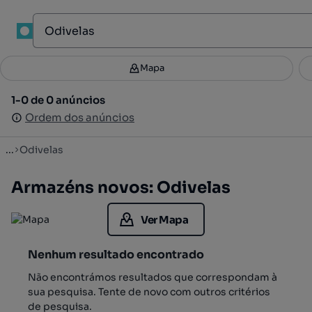
1
Mapa
Mapa
Filtros
Guardar pesquisa
3
1-0 de 0 anúncios
1-0 de 0 anúncios
Ordenar
Ordem dos anúncios
Ordem dos anúncios
...
Odivelas
Armazéns novos: Odivelas
Ver Mapa
Nenhum resultado encontrado
Não encontrámos resultados que correspondam à
sua pesquisa. Tente de novo com outros critérios
de pesquisa.