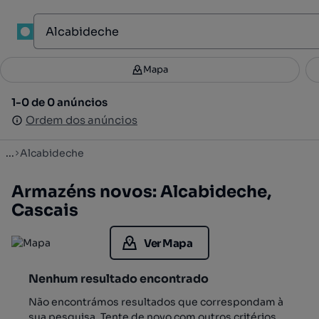
1
Mapa
Mapa
Filtros
Guardar pesquisa
3
1-0 de 0 anúncios
1-0 de 0 anúncios
Ordenar
Ordem dos anúncios
Ordem dos anúncios
...
Alcabideche
Armazéns novos: Alcabideche,
Cascais
Ver Mapa
Nenhum resultado encontrado
Não encontrámos resultados que correspondam à
sua pesquisa. Tente de novo com outros critérios