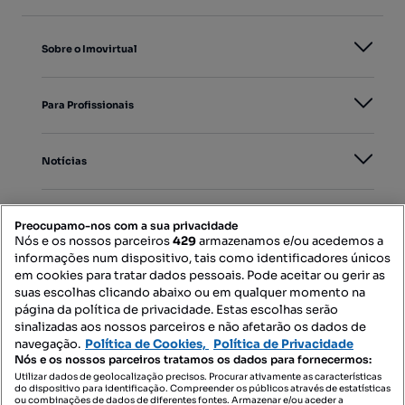
Sobre o Imovirtual
Para Profissionais
Notícias
PORTAIS
Preocupamo-nos com a sua privacidade
Nós e os nossos parceiros
429
armazenamos e/ou acedemos a
informações num dispositivo, tais como identificadores únicos
Mapa do Site
em cookies para tratar dados pessoais. Pode aceitar ou gerir as
suas escolhas clicando abaixo ou em qualquer momento na
página da política de privacidade. Estas escolhas serão
sinalizadas aos nossos parceiros e não afetarão os dados de
Contacte-nos
navegação.
Política de Cookies,
Política de Privacidade
Nós e os nossos parceiros tratamos os dados para fornecermos:
Utilizar dados de geolocalização precisos. Procurar ativamente as características
do dispositivo para identificação. Compreender os públicos através de estatísticas
SIGA-NOS:
ou combinações de dados de diferentes fontes. Armazenar e/ou aceder a