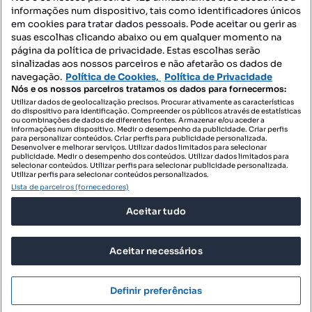
informações num dispositivo, tais como identificadores únicos
Mapa do Site
em cookies para tratar dados pessoais. Pode aceitar ou gerir as
suas escolhas clicando abaixo ou em qualquer momento na
página da política de privacidade. Estas escolhas serão
sinalizadas aos nossos parceiros e não afetarão os dados de
Contacte-nos
navegação.
Política de Cookies,
Política de Privacidade
Nós e os nossos parceiros tratamos os dados para fornecermos:
Utilizar dados de geolocalização precisos. Procurar ativamente as características
do dispositivo para identificação. Compreender os públicos através de estatísticas
SIGA-NOS:
ou combinações de dados de diferentes fontes. Armazenar e/ou aceder a
informações num dispositivo. Medir o desempenho da publicidade. Criar perfis
para personalizar conteúdos. Criar perfis para publicidade personalizada.
Desenvolver e melhorar serviços. Utilizar dados limitados para selecionar
publicidade. Medir o desempenho dos conteúdos. Utilizar dados limitados para
selecionar conteúdos. Utilizar perfis para selecionar publicidade personalizada.
DESCARREGAR NA:
Utilizar perfis para selecionar conteúdos personalizados.
Lista de parceiros (fornecedores)
Aceitar tudo
Aceitar necessários
© 2026 Imovirtual.com, OLX Portugal, S.A.
TERMOS DE UTILIZAÇÃO
Definir preferências
POLÍTICA DE PRIVACIDADE
CONFIGURAÇÕES DE PRIVACIDADE