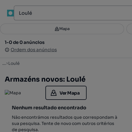
1
Mapa
Mapa
Filtros
Guardar pesquisa
3
1-0 de 0 anúncios
1-0 de 0 anúncios
Ordenar
Ordem dos anúncios
Ordem dos anúncios
...
Loulé
Armazéns novos: Loulé
Ver Mapa
Nenhum resultado encontrado
Não encontrámos resultados que correspondam à
sua pesquisa. Tente de novo com outros critérios
de pesquisa.