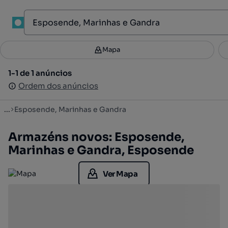
1
Mapa
Mapa
Filtros
Guardar pesquisa
3
1-1 de 1 anúncios
1-1 de 1 anúncios
Ordenar
Ordem dos anúncios
Ordem dos anúncios
...
Esposende, Marinhas e Gandra
Armazéns novos: Esposende,
Marinhas e Gandra, Esposende
Ver Mapa