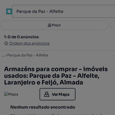
1
Mapa
Mapa
Filtros
Guardar pesquisa
3
1-0 de 0 anúncios
1-0 de 0 anúncios
Ordenar
Ordem dos anúncios
Ordem dos anúncios
...
Parque da Paz - Alfeite
Armazéns para comprar - imóveis
usados: Parque da Paz - Alfeite,
Laranjeiro e Feijó, Almada
Ver Mapa
Nenhum resultado encontrado