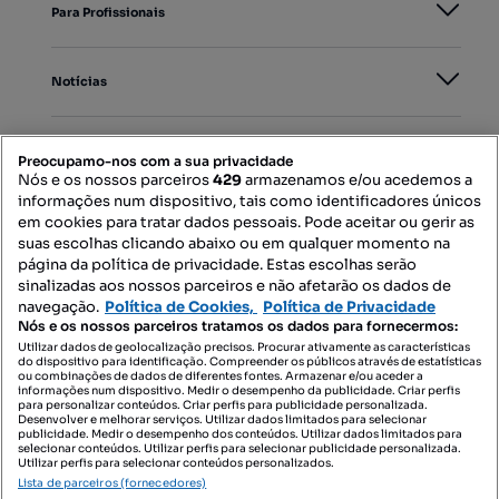
Para Profissionais
Notícias
PORTAIS
Preocupamo-nos com a sua privacidade
Nós e os nossos parceiros
429
armazenamos e/ou acedemos a
informações num dispositivo, tais como identificadores únicos
Mapa do Site
em cookies para tratar dados pessoais. Pode aceitar ou gerir as
suas escolhas clicando abaixo ou em qualquer momento na
página da política de privacidade. Estas escolhas serão
sinalizadas aos nossos parceiros e não afetarão os dados de
Contacte-nos
navegação.
Política de Cookies,
Política de Privacidade
Nós e os nossos parceiros tratamos os dados para fornecermos:
Utilizar dados de geolocalização precisos. Procurar ativamente as características
do dispositivo para identificação. Compreender os públicos através de estatísticas
SIGA-NOS:
ou combinações de dados de diferentes fontes. Armazenar e/ou aceder a
informações num dispositivo. Medir o desempenho da publicidade. Criar perfis
para personalizar conteúdos. Criar perfis para publicidade personalizada.
Desenvolver e melhorar serviços. Utilizar dados limitados para selecionar
publicidade. Medir o desempenho dos conteúdos. Utilizar dados limitados para
selecionar conteúdos. Utilizar perfis para selecionar publicidade personalizada.
DESCARREGAR NA:
Utilizar perfis para selecionar conteúdos personalizados.
Lista de parceiros (fornecedores)