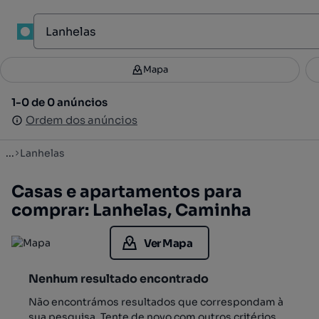
1
Mapa
Mapa
Filtros
Guardar pesquisa
1
1-0 de 0 anúncios
1-0 de 0 anúncios
Ordenar
Ordem dos anúncios
Ordem dos anúncios
...
Lanhelas
Casas e apartamentos para
comprar: Lanhelas, Caminha
Ver Mapa
Nenhum resultado encontrado
Não encontrámos resultados que correspondam à
sua pesquisa. Tente de novo com outros critérios