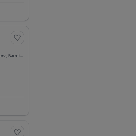
Rua 1º de Dezembro, Alto do Seixalinho, Santo André e Verderena, Barreiro, Setúbal