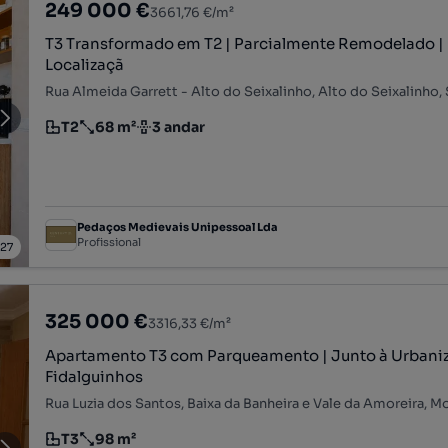
249 000 €
3661,76 €/m²
T3 Transformado em T2 | Parcialmente Remodelado | 
Localizaçã
T2
68 m²
3 andar
Tipologia
Preço por metro quadrado
Andar
Pedaços Medievais Unipessoal Lda
Profissional
/
27
325 000 €
3316,33 €/m²
Apartamento T3 com Parqueamento | Junto à Urbani
Fidalguinhos
Rua Luzia dos Santos, Baixa da Banheira e Vale da Amoreira, Mo
T3
98 m²
Tipologia
Preço por metro quadrado