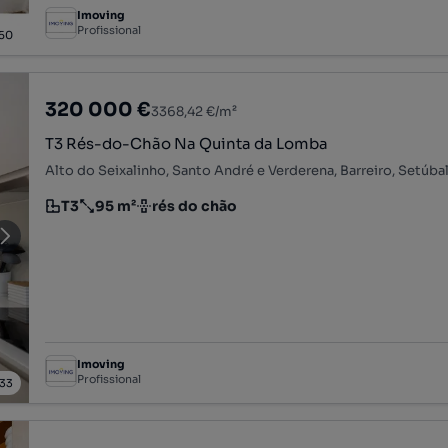
Imoving
Profissional
50
320 000 €
3368,42 €/m²
T3 Rés-do-Chão Na Quinta da Lomba
Alto do Seixalinho, Santo André e Verderena, Barreiro, Setúba
T3
95 m²
rés do chão
Tipologia
Preço por metro quadrado
Andar
Imoving
Profissional
33