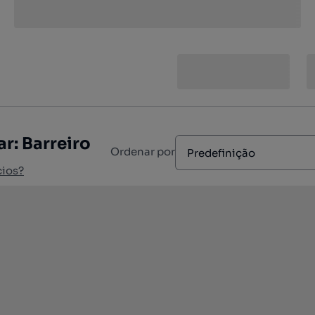
r: Barreiro
Ordenar por
Predefinição
cios?