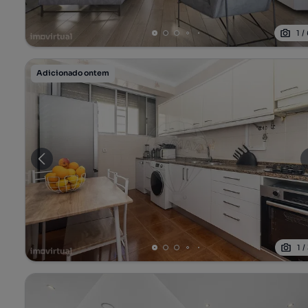
1
/
Adicionado ontem
1
/