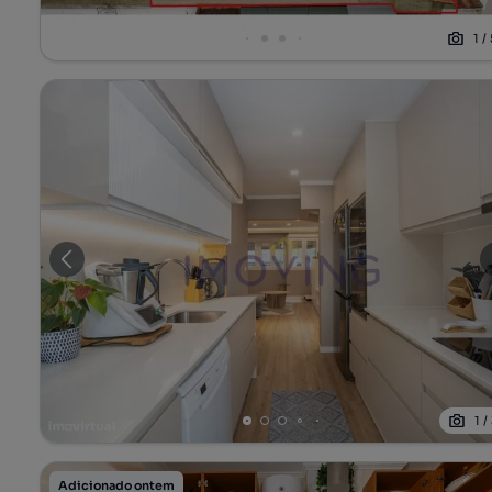
1
/
1
/
Adicionado ontem