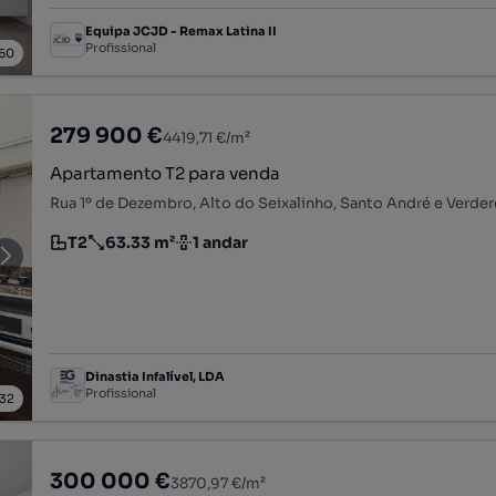
Equipa JCJD - Remax Latina II
Profissional
60
279 900 €
4419,71 €/m²
Apartamento T2 para venda
T2
63.33 m²
1 andar
Tipologia
Preço por metro quadrado
Andar
Dinastia Infalível, LDA
Profissional
32
300 000 €
3870,97 €/m²