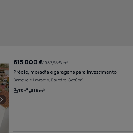
615 000 €
1952,38 €/m²
Prédio, moradia e garagens para Investimento
Barreiro e Lavradio, Barreiro, Setúbal
T9+
315 m²
Tipologia
Preço por metro quadrado