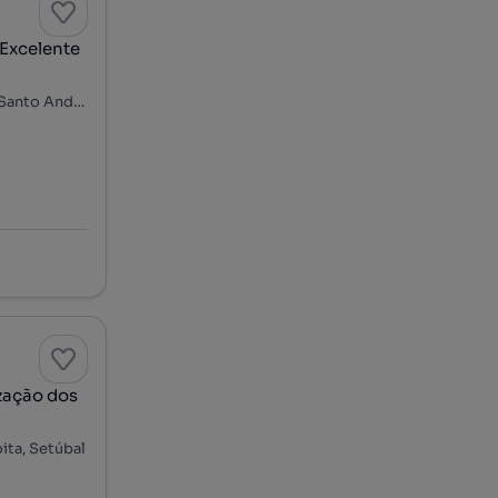
Excelente
Rua Almeida Garrett - Alto do Seixalinho, Alto do Seixalinho, Santo André e Verderena, Barreiro, Setúbal
zação dos
ita, Setúbal