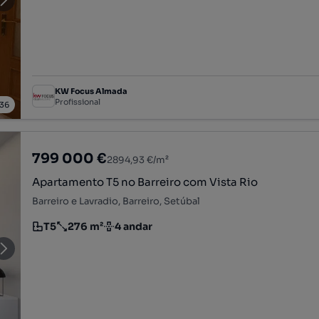
KW Focus Almada
Profissional
36
799 000 €
2894,93 €/m²
Apartamento T5 no Barreiro com Vista Rio
Barreiro e Lavradio, Barreiro, Setúbal
T5
276 m²
4 andar
Tipologia
Preço por metro quadrado
Andar