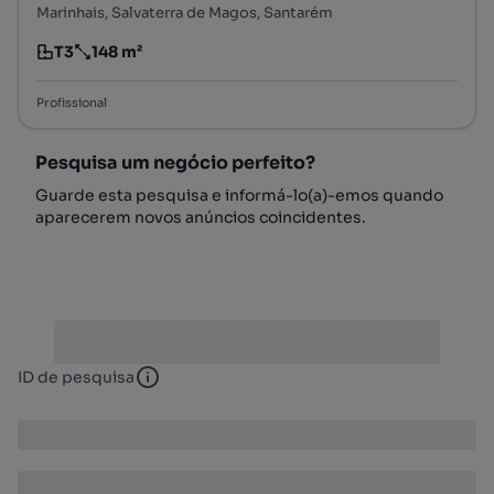
Marinhais, Salvaterra de Magos, Santarém
T3
148 m²
Tipologia
Preço por metro quadrado
Profissional
Pesquisa um negócio perfeito?
Guarde esta pesquisa e informá-lo(a)-emos quando
aparecerem novos anúncios coincidentes.
ID de pesquisa
ID de pesquisa