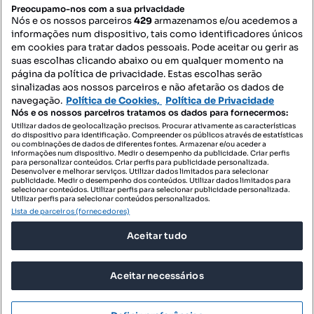
PORTAIS
Preocupamo-nos com a sua privacidade
Nós e os nossos parceiros
429
armazenamos e/ou acedemos a
informações num dispositivo, tais como identificadores únicos
Mapa do Site
em cookies para tratar dados pessoais. Pode aceitar ou gerir as
suas escolhas clicando abaixo ou em qualquer momento na
página da política de privacidade. Estas escolhas serão
sinalizadas aos nossos parceiros e não afetarão os dados de
Contacte-nos
navegação.
Política de Cookies,
Política de Privacidade
Nós e os nossos parceiros tratamos os dados para fornecermos:
Utilizar dados de geolocalização precisos. Procurar ativamente as características
do dispositivo para identificação. Compreender os públicos através de estatísticas
SIGA-NOS:
ou combinações de dados de diferentes fontes. Armazenar e/ou aceder a
informações num dispositivo. Medir o desempenho da publicidade. Criar perfis
para personalizar conteúdos. Criar perfis para publicidade personalizada.
Desenvolver e melhorar serviços. Utilizar dados limitados para selecionar
publicidade. Medir o desempenho dos conteúdos. Utilizar dados limitados para
selecionar conteúdos. Utilizar perfis para selecionar publicidade personalizada.
DESCARREGAR NA:
Utilizar perfis para selecionar conteúdos personalizados.
Lista de parceiros (fornecedores)
Aceitar tudo
Aceitar necessários
© 2026 Imovirtual.com, OLX Portugal, S.A.
TERMOS DE UTILIZAÇÃO