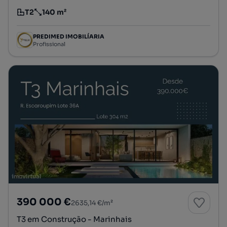
T2
140 m²
Tipologia
Preço por metro quadrado
PREDIMED IMOBILÍARIA
Profissional
390 000 €
2635,14 €/m²
T3 em Construção - Marinhais