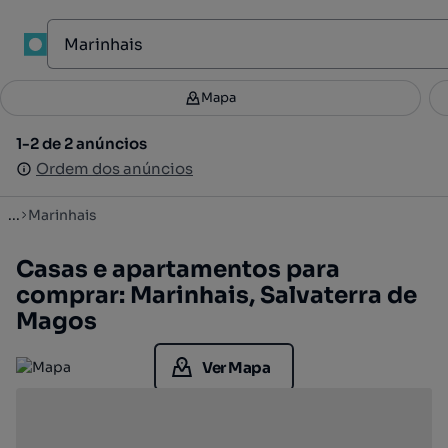
1
Mapa
Mapa
Filtros
Guardar pesquisa
1
1-2 de 2 anúncios
1-2 de 2 anúncios
Ordenar
Ordem dos anúncios
Ordem dos anúncios
...
Marinhais
Casas e apartamentos para
comprar: Marinhais, Salvaterra de
Magos
Ver Mapa