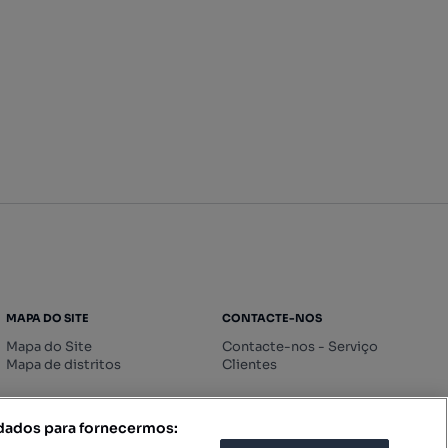
MAPA DO SITE
CONTACTE-NOS
Mapa do Site
Contacte-nos - Serviço
Mapa de distritos
Clientes
 dados para fornecermos: