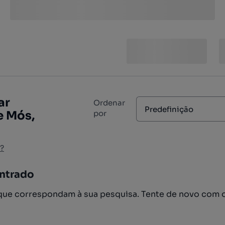
ar
Ordenar
Predefinição
e Mós,
por
?
ntrado
ue correspondam à sua pesquisa. Tente de novo com 