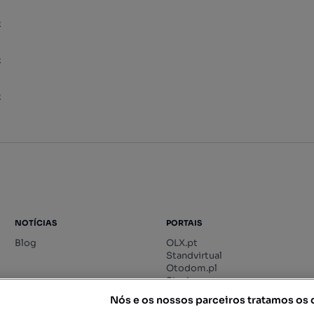
e
e
e
NOTÍCIAS
PORTAIS
Blog
OLX.pt
Standvirtual
Otodom.pl
Storia.ro
Nós e os nossos parceiros tratamos os