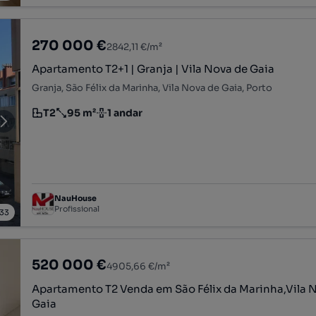
270 000 €
2842,11 €/m²
Apartamento T2+1 | Granja | Vila Nova de Gaia
Granja, São Félix da Marinha, Vila Nova de Gaia, Porto
T2
95 m²
1 andar
Tipologia
Preço por metro quadrado
Andar
NauHouse
Profissional
33
520 000 €
4905,66 €/m²
Apartamento T2 Venda em São Félix da Marinha,Vila 
Gaia