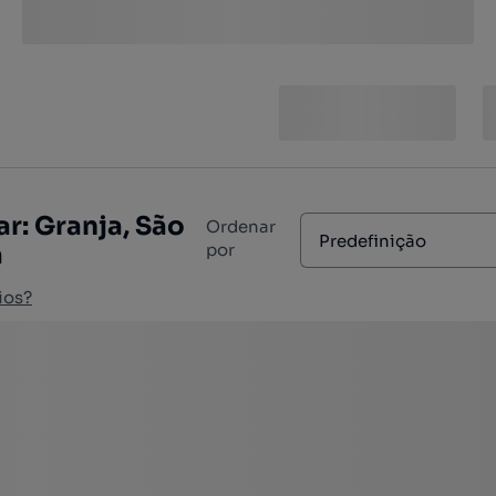
r: Granja, São
Ordenar
Predefinição
a
por
ios?