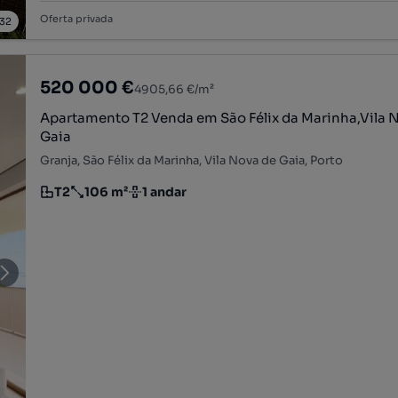
Oferta privada
32
520 000 €
4905,66 €/m²
Apartamento T2 Venda em São Félix da Marinha,Vila 
Gaia
Granja, São Félix da Marinha, Vila Nova de Gaia, Porto
T2
106 m²
1 andar
Tipologia
Preço por metro quadrado
Andar