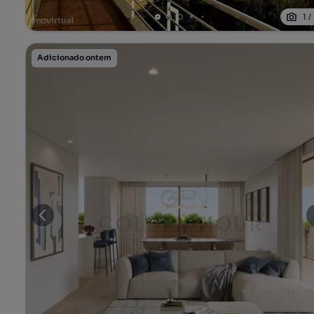
1
/
Adicionado ontem