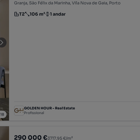
Granja, São Félix da Marinha, Vila Nova de Gaia, Porto
T2
106 m²
1 andar
Tipologia
Preço por metro quadrado
Andar
GOLDEN HOUR - Real Estate
Profissional
/
18
290 000 €
3717,95 €/m²