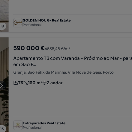
GOLDEN HOUR - Real Estate
Profissional
/
18
590 000 €
4538,46 €/m²
Apartamento T3 com Varanda - Próximo ao Mar - par
em São F...
Granja, São Félix da Marinha, Vila Nova de Gaia, Porto
T3
130 m²
2 andar
Tipologia
Preço por metro quadrado
Andar
Entreparedes Real Estate
Profissional
/
13