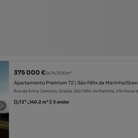
375 000 €
2674,75 €/m²
Apartamento Premium T2 | São Félix da Marinha/Gran
T2
140.2 m²
3 andar
Tipologia
Preço por metro quadrado
Andar