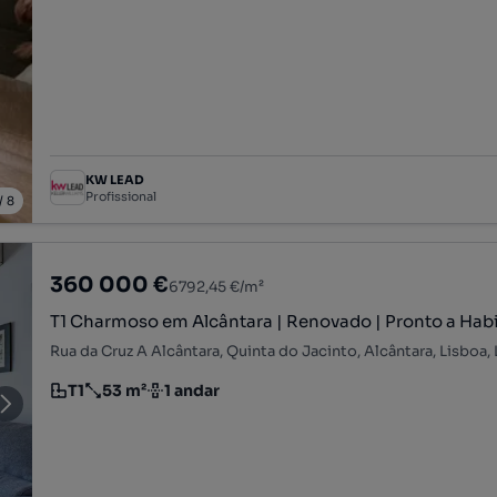
KW LEAD
Profissional
/
8
360 000 €
6792,45 €/m²
T1 Charmoso em Alcântara | Renovado | Pronto a Habi
Rua da Cruz A Alcântara, Quinta do Jacinto, Alcântara, Lisboa,
T1
53 m²
1 andar
Tipologia
Preço por metro quadrado
Andar