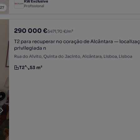
KW Exclusive
Profissional
/
27
290 000 €
5471,70 €/m²
T2 para recuperar no coração de Alcântara — localiza
privilegiada n
Rua do Alvito, Quinta do Jacinto, Alcântara, Lisboa, Lisboa
T2
53 m²
Tipologia
Preço por metro quadrado