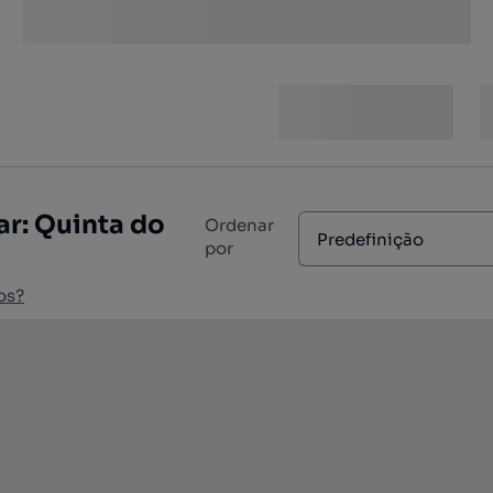
r: Quinta do
Ordenar
Predefinição
por
os?