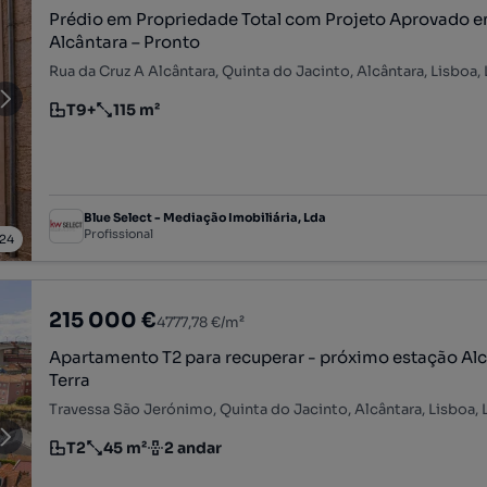
Prédio em Propriedade Total com Projeto Aprovado 
Alcântara – Pronto
Rua da Cruz A Alcântara, Quinta do Jacinto, Alcântara, Lisboa,
T9+
115 m²
Tipologia
Preço por metro quadrado
Blue Select - Mediação Imobiliária, Lda
Profissional
24
215 000 €
4777,78 €/m²
Apartamento T2 para recuperar - próximo estação Al
Terra
Travessa São Jerónimo, Quinta do Jacinto, Alcântara, Lisboa, 
T2
45 m²
2 andar
Tipologia
Preço por metro quadrado
Andar