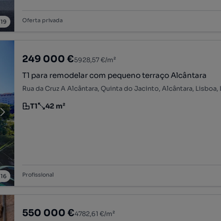
Oferta privada
/
19
249 000 €
5928,57 €/m²
T1 para remodelar com pequeno terraço Alcântara
Rua da Cruz A Alcântara, Quinta do Jacinto, Alcântara, Lisboa,
T1
42 m²
Tipologia
Preço por metro quadrado
Profissional
/
16
550 000 €
4782,61 €/m²