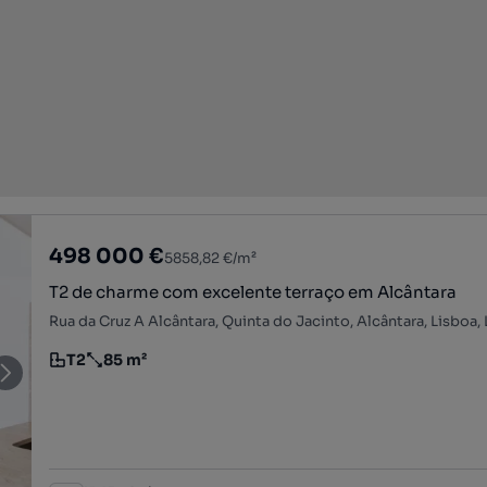
498 000 €
5858,82 €/m²
T2 de charme com excelente terraço em Alcântara
Rua da Cruz A Alcântara, Quinta do Jacinto, Alcântara, Lisboa,
T2
85 m²
Tipologia
Preço por metro quadrado