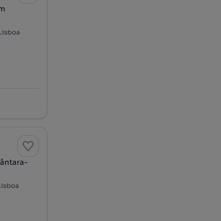
em
 Lisboa
cântara-
Lisboa