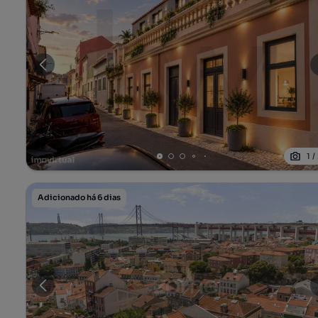
1
/
Adicionado há 6 dias