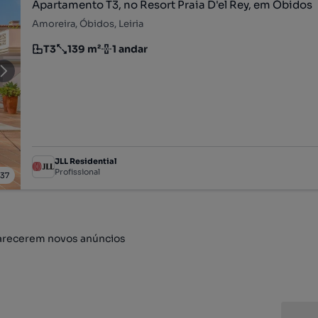
Apartamento T3, no Resort Praia D'el Rey, em Óbidos
Amoreira, Óbidos, Leiria
T3
139 m²
1 andar
Tipologia
Preço por metro quadrado
Andar
JLL Residential
Profissional
/
37
arecerem novos anúncios