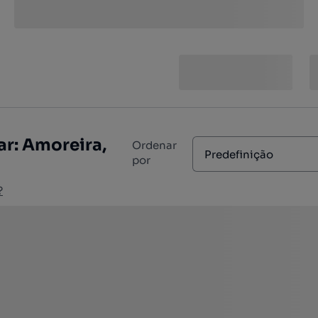
r: Amoreira,
Ordenar
Predefinição
por
?