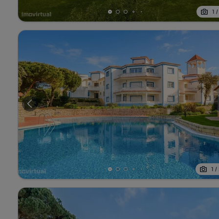
1
1
/