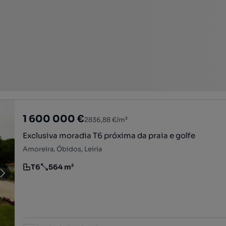
1 600 000 €
2836,88 €/m²
Exclusiva moradia T6 próxima da praia e golfe
Amoreira, Óbidos, Leiria
T6
564 m²
Tipologia
Preço por metro quadrado