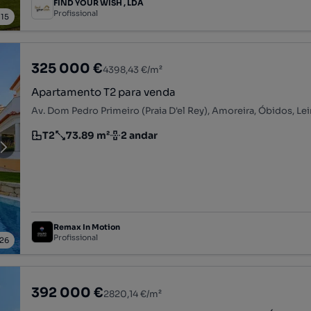
FIND YOUR WISH , LDA
Profissional
/
15
325 000 €
4398,43 €/m²
Apartamento T2 para venda
Av. Dom Pedro Primeiro (Praia D'el Rey), Amoreira, Óbidos, Lei
T2
73.89 m²
2 andar
Tipologia
Preço por metro quadrado
Andar
Remax In Motion
Profissional
26
392 000 €
2820,14 €/m²