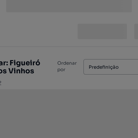
r: Figueiró
Ordenar
Predefinição
dos Vinhos
por
?