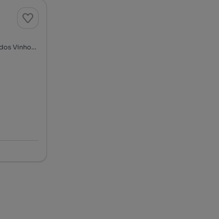
Bairro Teófilo Braga, Figueiró dos Vinhos e Bairradas, Figueiró dos Vinhos, Leiria