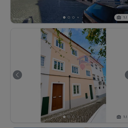
1
/
1
/