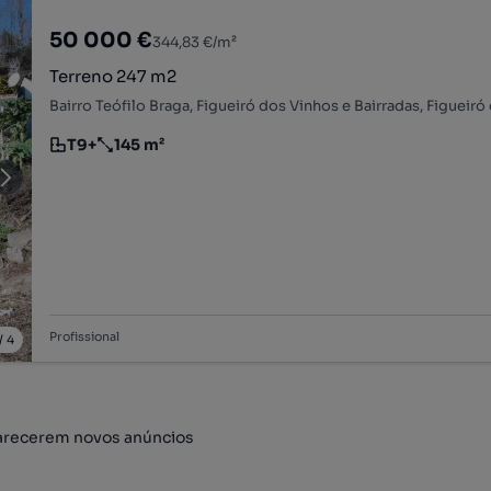
50 000 €
344,83 €/m²
Terreno 247 m2
T9+
145 m²
Tipologia
Preço por metro quadrado
Profissional
/
4
arecerem novos anúncios