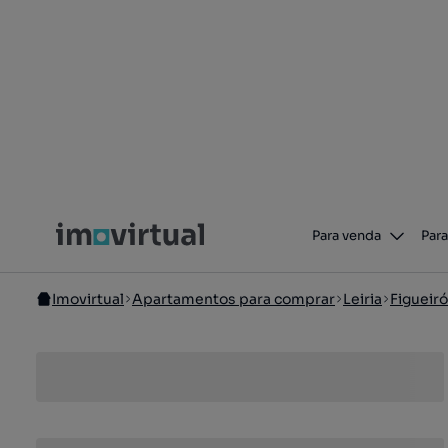
Para venda
Para
Imovirtual
Apartamentos para comprar
Leiria
Figueir