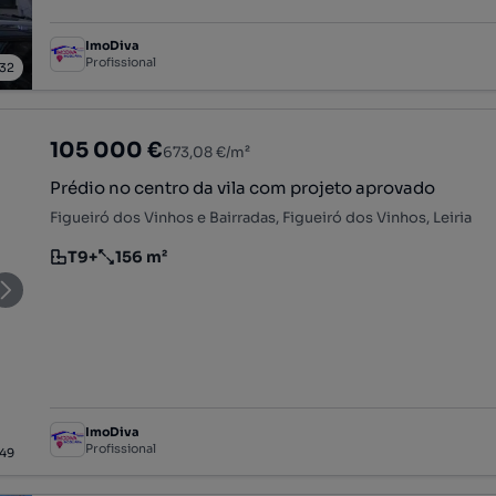
ImoDiva
Profissional
32
105 000 €
673,08 €/m²
Prédio no centro da vila com projeto aprovado
Figueiró dos Vinhos e Bairradas, Figueiró dos Vinhos, Leiria
T9+
156 m²
Tipologia
Preço por metro quadrado
ImoDiva
Profissional
49