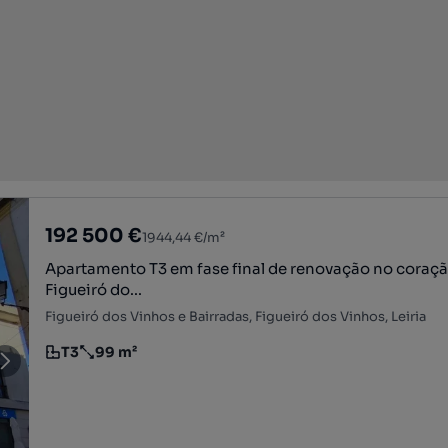
192 500 €
1944,44 €/m²
Apartamento T3 em fase final de renovação no coraç
Figueiró do...
Figueiró dos Vinhos e Bairradas, Figueiró dos Vinhos, Leiria
T3
99 m²
Tipologia
Preço por metro quadrado