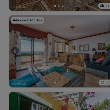
1
/
Adicionado há 5 dias
1