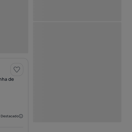
nha de
Destacado