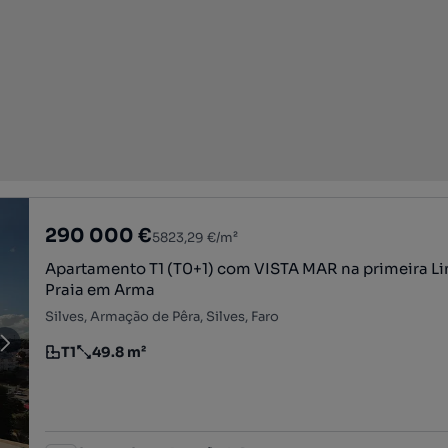
290 000 €
5823,29 €/m²
Apartamento T1 (T0+1) com VISTA MAR na primeira Li
Praia em Arma
Silves, Armação de Pêra, Silves, Faro
T1
49.8 m²
Tipologia
Preço por metro quadrado