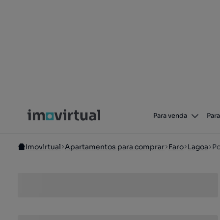
Para venda
Para
Imovirtual
Apartamentos para comprar
Faro
Lagoa
P