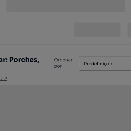
r: Porches,
Ordenar
Predefinição
por
os?