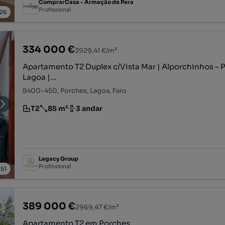
ComprarCasa - Armação de Pera
Profissional
26
334 000 €
3929,41 €/m²
Apartamento T2 Duplex c/Vista Mar | Alporchinhos – 
Lagoa |...
8400-450, Porches, Lagoa, Faro
T2
85 m²
3 andar
Tipologia
Preço por metro quadrado
Andar
Legacy Group
Profissional
/
51
389 000 €
2969,47 €/m²
Apartamento T2 em Porches