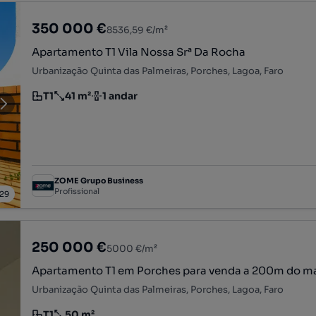
350 000 €
8536,59 €/m²
Apartamento T1 Vila Nossa Srª Da Rocha
Urbanização Quinta das Palmeiras, Porches, Lagoa, Faro
T1
41 m²
1 andar
Tipologia
Preço por metro quadrado
Andar
ZOME Grupo Business
Profissional
29
250 000 €
5000 €/m²
Apartamento T1 em Porches para venda a 200m do m
Urbanização Quinta das Palmeiras, Porches, Lagoa, Faro
T1
50 m²