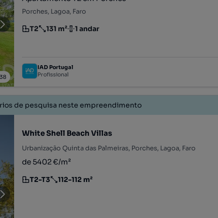
Porches, Lagoa, Faro
T2
131 m²
1 andar
Tipologia
Preço por metro quadrado
Andar
IAD Portugal
Profissional
38
érios de pesquisa neste empreendimento
White Shell Beach Villas
Urbanização Quinta das Palmeiras, Porches, Lagoa, Faro
de 5402 €/m²
T2-T3
112-112 m²
Tipologia
Preço por metro quadrado