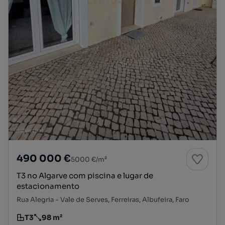
490 000 €
5000 €/m²
T3 no Algarve com piscina e lugar de
estacionamento
Rua Alegria - Vale de Serves, Ferreiras, Albufeira, Faro
T3
98 m²
Tipologia
Preço por metro quadrado