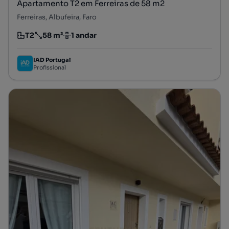
Apartamento T2 em Ferreiras de 58 m2
Ferreiras, Albufeira, Faro
T2
58 m²
1 andar
Tipologia
Preço por metro quadrado
Andar
IAD Portugal
Profissional