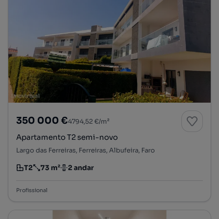
350 000 €
4794,52 €/m²
Apartamento T2 semi-novo
Largo das Ferreiras, Ferreiras, Albufeira, Faro
T2
73 m²
2 andar
Tipologia
Preço por metro quadrado
Andar
Profissional