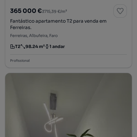
365 000 €
3715,39 €/m²
Fantástico apartamento T2 para venda em
Ferreiras.
Ferreiras, Albufeira, Faro
T2
98.24 m²
1 andar
Tipologia
Preço por metro quadrado
Andar
Profissional