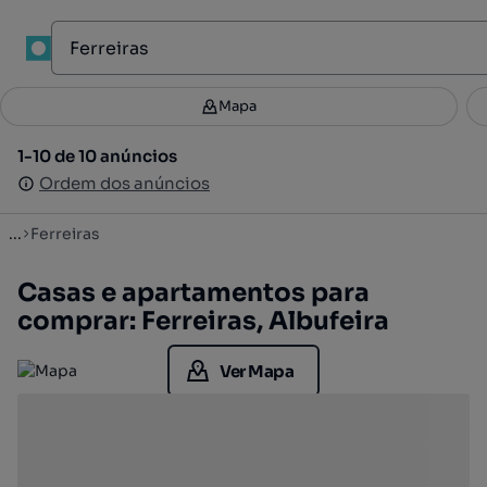
1
Mapa
Mapa
Filtros
Guardar pesquisa
1
1-10 de 10 anúncios
1-10 de 10 anúncios
Ordenar
Ordem dos anúncios
Ordem dos anúncios
...
Ferreiras
Casas e apartamentos para
comprar: Ferreiras, Albufeira
Ver Mapa