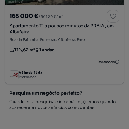
165 000 €
2661,29 €/m²
Apartamento T1 a poucos minutos da PRAIA , em
Albufeira
Rua da Palhinha, Ferreiras, Albufeira, Faro
T1
62 m²
1 andar
Tipologia
Preço por metro quadrado
Andar
Destacado
AS Imobiliária
Profissional
Pesquisa um negócio perfeito?
Guarde esta pesquisa e informá-lo(a)-emos quando
aparecerem novos anúncios coincidentes.