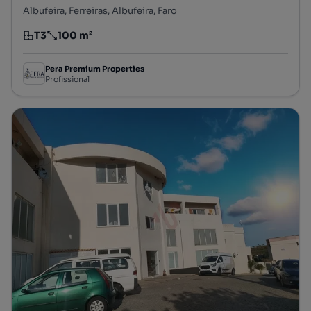
Albufeira, Ferreiras, Albufeira, Faro
T3
100 m²
Tipologia
Preço por metro quadrado
Pera Premium Properties
Profissional