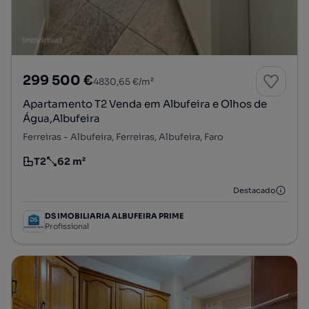
299 500 €
4830,65 €/m²
Apartamento T2 Venda em Albufeira e Olhos de
Água,Albufeira
Ferreiras - Albufeira, Ferreiras, Albufeira, Faro
T2
62 m²
Tipologia
Preço por metro quadrado
Destacado
DS IMOBILIARIA ALBUFEIRA PRIME
Profissional