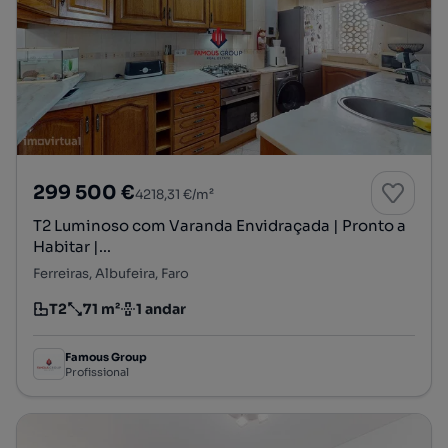
299 500 €
4218,31 €/m²
T2 Luminoso com Varanda Envidraçada | Pronto a
Habitar |...
Ferreiras, Albufeira, Faro
T2
71 m²
1 andar
Tipologia
Preço por metro quadrado
Andar
Famous Group
Profissional