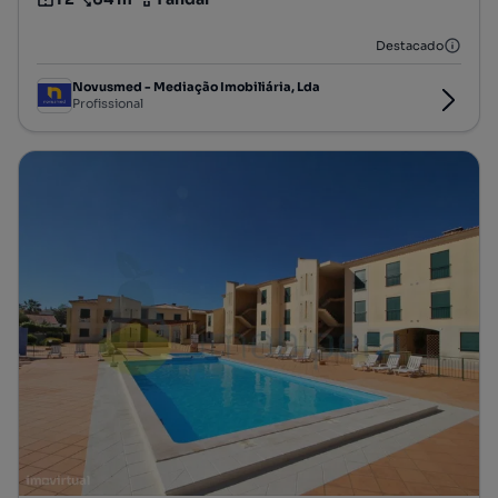
Tipologia
Preço por metro quadrado
Andar
Destacado
Novusmed - Mediação Imobiliária, Lda
Profissional