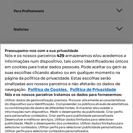
Para Profissionais
Notícias
PORTAIS
Preocupamo-nos com a sua privacidade
Nós e os nossos parceiros
429
armazenamos e/ou acedemos a
informações num dispositivo, tais como identificadores únicos
Mapa do Site
em cookies para tratar dados pessoais. Pode aceitar ou gerir as
suas escolhas clicando abaixo ou em qualquer momento na
página da política de privacidade. Estas escolhas serão
sinalizadas aos nossos parceiros e não afetarão os dados de
Contacte-nos
navegação.
Política de Cookies,
Política de Privacidade
Nós e os nossos parceiros tratamos os dados para fornecermos:
Utilizar dados de geolocalização precisos. Procurar ativamente as características
do dispositivo para identificação. Compreender os públicos através de estatísticas
SIGA-NOS:
ou combinações de dados de diferentes fontes. Armazenar e/ou aceder a
informações num dispositivo. Medir o desempenho da publicidade. Criar perfis
para personalizar conteúdos. Criar perfis para publicidade personalizada.
Desenvolver e melhorar serviços. Utilizar dados limitados para selecionar
publicidade. Medir o desempenho dos conteúdos. Utilizar dados limitados para
selecionar conteúdos. Utilizar perfis para selecionar publicidade personalizada.
DESCARREGAR NA:
Utilizar perfis para selecionar conteúdos personalizados.