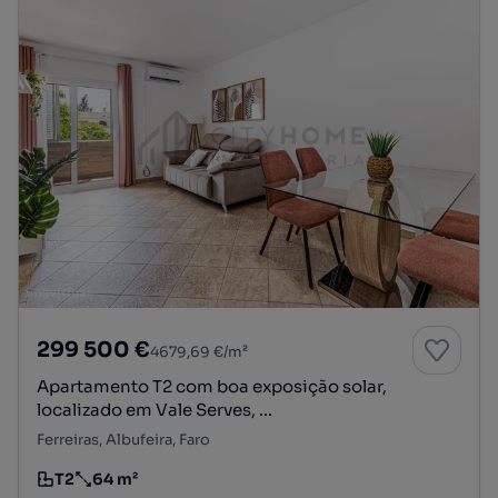
299 500 €
4679,69 €/m²
Apartamento T2 com boa exposição solar,
localizado em Vale Serves, ...
Ferreiras, Albufeira, Faro
T2
64 m²
Tipologia
Preço por metro quadrado