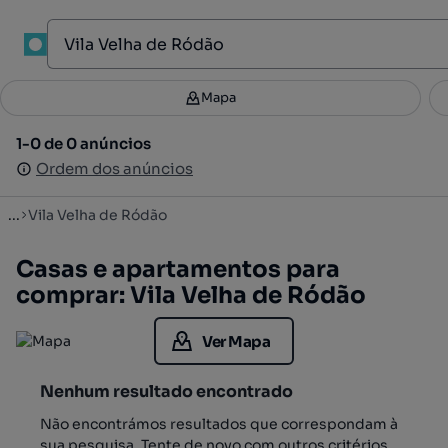
1
Mapa
Mapa
Filtros
Guardar pesquisa
1
1-0 de 0 anúncios
1-0 de 0 anúncios
Ordenar
Ordem dos anúncios
Ordem dos anúncios
...
Vila Velha de Ródão
Casas e apartamentos para
comprar: Vila Velha de Ródão
Ver Mapa
Nenhum resultado encontrado
Não encontrámos resultados que correspondam à
sua pesquisa. Tente de novo com outros critérios