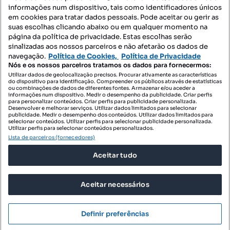
informações num dispositivo, tais como identificadores únicos
Mapa do Site
em cookies para tratar dados pessoais. Pode aceitar ou gerir as
suas escolhas clicando abaixo ou em qualquer momento na
página da política de privacidade. Estas escolhas serão
sinalizadas aos nossos parceiros e não afetarão os dados de
Contacte-nos
navegação.
Política de Cookies,
Política de Privacidade
Nós e os nossos parceiros tratamos os dados para fornecermos:
Utilizar dados de geolocalização precisos. Procurar ativamente as características
do dispositivo para identificação. Compreender os públicos através de estatísticas
SIGA-NOS:
ou combinações de dados de diferentes fontes. Armazenar e/ou aceder a
informações num dispositivo. Medir o desempenho da publicidade. Criar perfis
para personalizar conteúdos. Criar perfis para publicidade personalizada.
Desenvolver e melhorar serviços. Utilizar dados limitados para selecionar
publicidade. Medir o desempenho dos conteúdos. Utilizar dados limitados para
selecionar conteúdos. Utilizar perfis para selecionar publicidade personalizada.
DESCARREGAR NA:
Utilizar perfis para selecionar conteúdos personalizados.
Lista de parceiros (fornecedores)
Aceitar tudo
Aceitar necessários
© 2026 Imovirtual.com, OLX Portugal, S.A.
TERMOS DE UTILIZAÇÃO
Definir preferências
POLÍTICA DE PRIVACIDADE
CONFIGURAÇÕES DE PRIVACIDADE