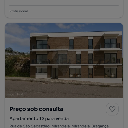
Tipologia
Preço por metro quadrado
Andar
Profissional
Preço sob consulta
Apartamento T2 para venda
Rua de São Sebastião, Mirandela, Mirandela, Bragança