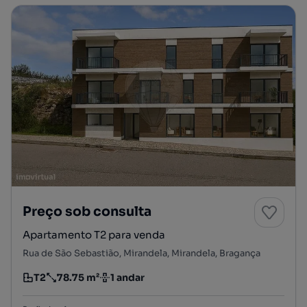
Preço sob consulta
Apartamento T2 para venda
Rua de São Sebastião, Mirandela, Mirandela, Bragança
T2
78.75 m²
1 andar
Tipologia
Preço por metro quadrado
Andar