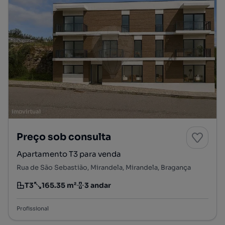
Preço sob consulta
Apartamento T3 para venda
Rua de São Sebastião, Mirandela, Mirandela, Bragança
T3
165.35 m²
3 andar
Tipologia
Preço por metro quadrado
Andar
Profissional