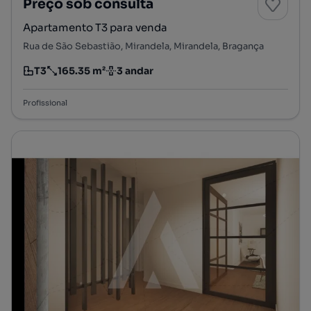
Preço sob consulta
Apartamento T3 para venda
Rua de São Sebastião, Mirandela, Mirandela, Bragança
T3
165.35 m²
3 andar
Tipologia
Preço por metro quadrado
Andar
Profissional