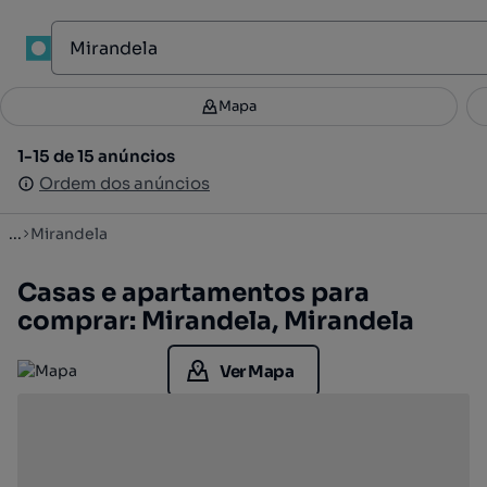
1
Mapa
Mapa
Filtros
Guardar pesquisa
1
1-15 de 15 anúncios
1-15 de 15 anúncios
Ordenar
Ordem dos anúncios
Ordem dos anúncios
...
Mirandela
Casas e apartamentos para
comprar: Mirandela, Mirandela
Ver Mapa