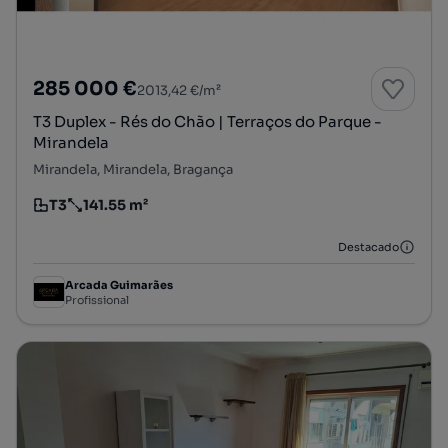
285 000 €
2013,42 €/m²
T3 Duplex - Rés do Chão | Terraços do Parque -
Mirandela
Mirandela, Mirandela, Bragança
T3
141.55 m²
Tipologia
Preço por metro quadrado
Destacado
Arcada Guimarães
Profissional