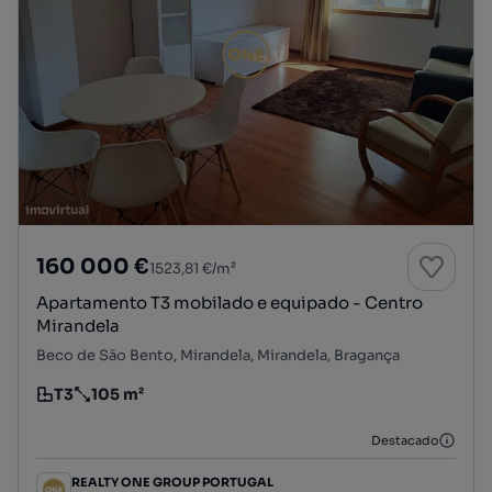
160 000 €
1523,81 €/m²
Apartamento T3 mobilado e equipado - Centro
Mirandela
Beco de São Bento, Mirandela, Mirandela, Bragança
T3
105 m²
Tipologia
Preço por metro quadrado
Destacado
REALTY ONE GROUP PORTUGAL