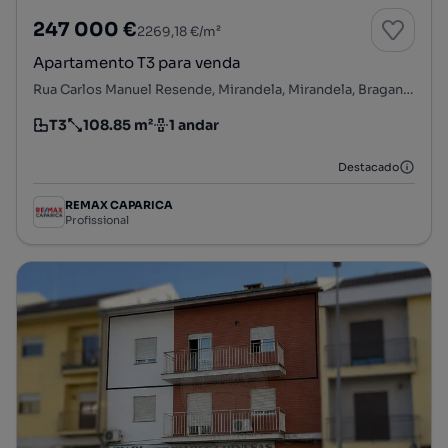
247 000 €
2269,18 €/m²
Apartamento T3 para venda
Rua Carlos Manuel Resende, Mirandela, Mirandela, Bragança
T3
108.85 m²
1 andar
Tipologia
Preço por metro quadrado
Andar
Destacado
REMAX CAPARICA
Profissional