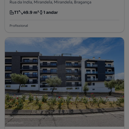
Rua da India, Mirandela, Mirandela, Bragança
T1
49.9 m²
1 andar
Tipologia
Preço por metro quadrado
Andar
Profissional