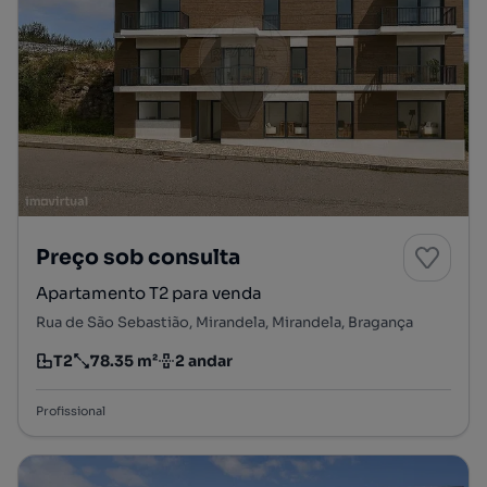
Preço sob consulta
Apartamento T2 para venda
Rua de São Sebastião, Mirandela, Mirandela, Bragança
T2
78.35 m²
2 andar
Tipologia
Preço por metro quadrado
Andar
Profissional