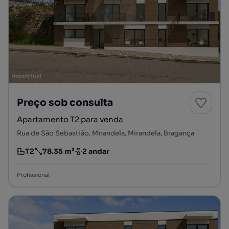
Preço sob consulta
Apartamento T2 para venda
Rua de São Sebastião, Mirandela, Mirandela, Bragança
T2
78.35 m²
2 andar
Tipologia
Preço por metro quadrado
Andar
Profissional