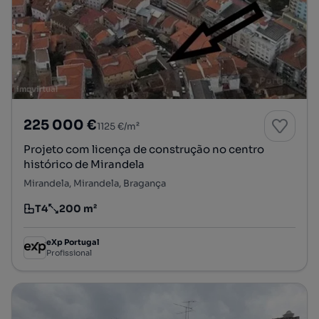
225 000 €
1125 €/m²
Projeto com licença de construção no centro
histórico de Mirandela
Mirandela, Mirandela, Bragança
T4
200 m²
Tipologia
Preço por metro quadrado
eXp Portugal
Profissional