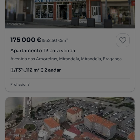
175 000 €
1562,50 €/m²
Apartamento T3 para venda
Avenida das Amoreiras, Mirandela, Mirandela, Bragança
T3
112 m²
2 andar
Tipologia
Preço por metro quadrado
Andar
Profissional