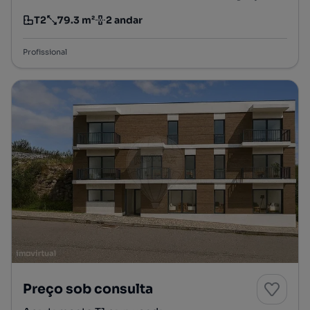
T2
79.3 m²
2 andar
Tipologia
Preço por metro quadrado
Andar
Profissional
Preço sob consulta