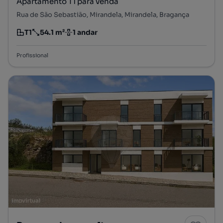
Apartamento T1 para venda
Rua de São Sebastião, Mirandela, Mirandela, Bragança
T1
54.1 m²
1 andar
Tipologia
Preço por metro quadrado
Andar
Profissional