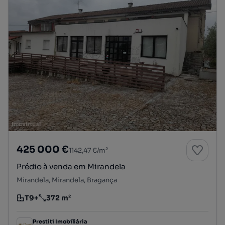
425 000 €
1142,47 €/m²
Prédio à venda em Mirandela
Mirandela, Mirandela, Bragança
T9+
372 m²
Tipologia
Preço por metro quadrado
Prestiti Imobiliária