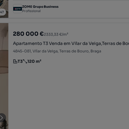
ZOME Grupo Business
Profissional
/
47
280 000 €
2333,33 €/m²
Apartamento T3 Venda em Vilar da Veiga,Terras de Bo
4845-081, Vilar da Veiga, Terras de Bouro, Braga
T3
120 m²
Tipologia
Preço por metro quadrado