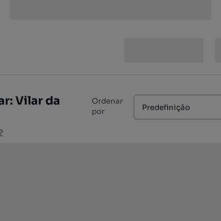
: Vilar da
Ordenar
Predefinição
por
?