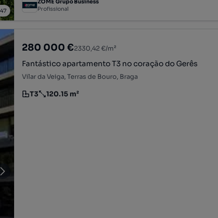
ZOME Grupo Business
Profissional
/
47
280 000 €
2330,42 €/m²
Fantástico apartamento T3 no coração do Gerês
Vilar da Veiga, Terras de Bouro, Braga
T3
120.15 m²
Tipologia
Preço por metro quadrado