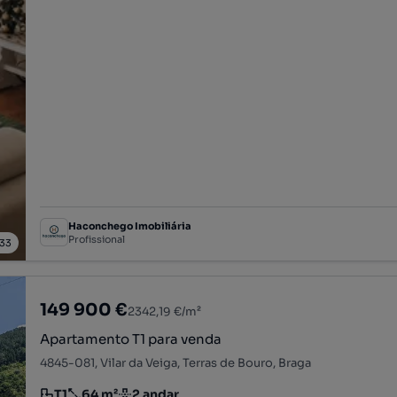
Haconchego Imobiliária
Profissional
33
149 900 €
2342,19 €/m²
Apartamento T1 para venda
4845-081, Vilar da Veiga, Terras de Bouro, Braga
T1
64 m²
2 andar