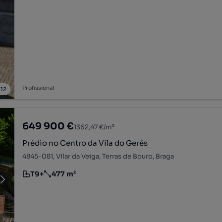
Profissional
/
12
649 900 €
1362,47 €/m²
Prédio no Centro da Vila do Gerês
4845-081, Vilar da Veiga, Terras de Bouro, Braga
T9+
477 m²
Tipologia
Preço por metro quadrado