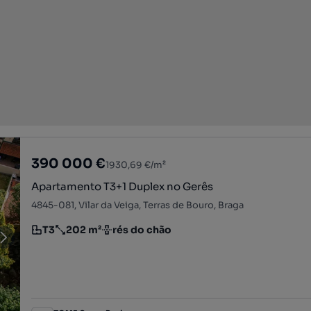
390 000 €
1930,69 €/m²
Apartamento T3+1 Duplex no Gerês
4845-081, Vilar da Veiga, Terras de Bouro, Braga
T3
202 m²
rés do chão
Tipologia
Preço por metro quadrado
Andar