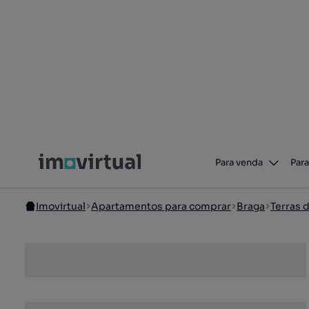
Para venda
Para
Imovirtual
Apartamentos para comprar
Braga
Terras 