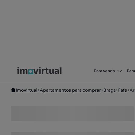
Para venda
Para
Imovirtual
Apartamentos para comprar
Braga
Fafe
Ar