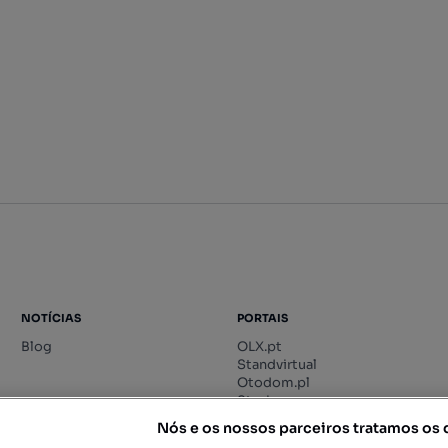
NOTÍCIAS
PORTAIS
Blog
OLX.pt
Standvirtual
Otodom.pl
Storia.ro
Nós e os nossos parceiros tratamos os