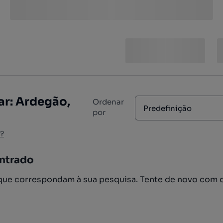
r: Ardegão,
Ordenar
Predefinição
por
?
ntrado
ue correspondam à sua pesquisa. Tente de novo com 