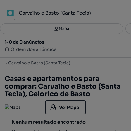
1
Mapa
Mapa
Filtros
Guardar pesquisa
1
1-0 de 0 anúncios
1-0 de 0 anúncios
Ordenar
Ordem dos anúncios
Ordem dos anúncios
...
Carvalho e Basto (Santa Tecla)
Casas e apartamentos para
comprar: Carvalho e Basto (Santa
Tecla), Celorico de Basto
Ver Mapa
Nenhum resultado encontrado