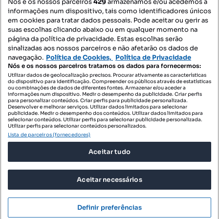
Nós e os nossos parceiros
429
armazenamos e/ou acedemos a
informações num dispositivo, tais como identificadores únicos
Mapa do Site
em cookies para tratar dados pessoais. Pode aceitar ou gerir as
suas escolhas clicando abaixo ou em qualquer momento na
página da política de privacidade. Estas escolhas serão
sinalizadas aos nossos parceiros e não afetarão os dados de
Contacte-nos
navegação.
Política de Cookies,
Política de Privacidade
Nós e os nossos parceiros tratamos os dados para fornecermos:
Utilizar dados de geolocalização precisos. Procurar ativamente as características
do dispositivo para identificação. Compreender os públicos através de estatísticas
SIGA-NOS:
ou combinações de dados de diferentes fontes. Armazenar e/ou aceder a
informações num dispositivo. Medir o desempenho da publicidade. Criar perfis
para personalizar conteúdos. Criar perfis para publicidade personalizada.
Desenvolver e melhorar serviços. Utilizar dados limitados para selecionar
publicidade. Medir o desempenho dos conteúdos. Utilizar dados limitados para
selecionar conteúdos. Utilizar perfis para selecionar publicidade personalizada.
DESCARREGAR NA:
Utilizar perfis para selecionar conteúdos personalizados.
Lista de parceiros (fornecedores)
Aceitar tudo
Aceitar necessários
© 2026 Imovirtual.com, OLX Portugal, S.A.
TERMOS DE UTILIZAÇÃO
Definir preferências
POLÍTICA DE PRIVACIDADE
CONFIGURAÇÕES DE PRIVACIDADE