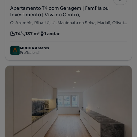
Apartamento T4 com Garagem | Família ou
Investimento | Viva no Centro,
O. Azeméis, Riba-Ul, Ul, Macinhata da Seixa, Madail, Oliveira de Azeméis, Aveiro
T4
137 m²
1 andar
Tipologia
Preço por metro quadrado
Andar
MUDDA Antares
Profissional