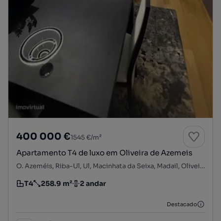
400 000 €
1545 €/m²
Apartamento T4 de luxo em Oliveira de Azemeis
O. Azeméis, Riba-Ul, Ul, Macinhata da Seixa, Madail, Oliveira de Azeméis, Aveiro
T4
258.9 m²
2 andar
Tipologia
Preço por metro quadrado
Andar
Destacado