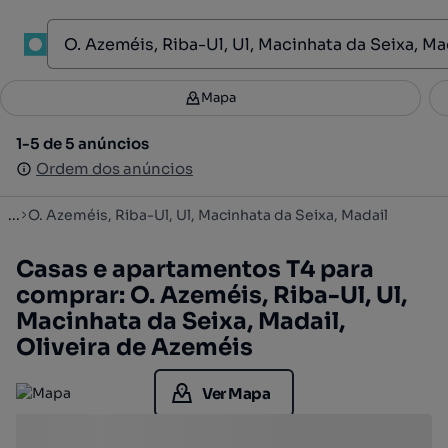
1
Mapa
Mapa
Filtros
Guardar pesquisa
2
1-5 de 5 anúncios
1-5 de 5 anúncios
Ordenar
Ordem dos anúncios
Ordem dos anúncios
...
O. Azeméis, Riba-Ul, Ul, Macinhata da Seixa, Madail
Casas e apartamentos T4 para
comprar: O. Azeméis, Riba-Ul, Ul,
Macinhata da Seixa, Madail,
Oliveira de Azeméis
Ver Mapa