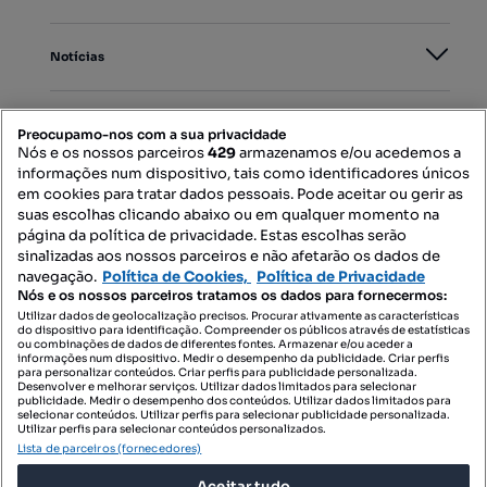
Notícias
PORTAIS
Preocupamo-nos com a sua privacidade
Nós e os nossos parceiros
429
armazenamos e/ou acedemos a
informações num dispositivo, tais como identificadores únicos
Mapa do Site
em cookies para tratar dados pessoais. Pode aceitar ou gerir as
suas escolhas clicando abaixo ou em qualquer momento na
página da política de privacidade. Estas escolhas serão
sinalizadas aos nossos parceiros e não afetarão os dados de
Contacte-nos
navegação.
Política de Cookies,
Política de Privacidade
Nós e os nossos parceiros tratamos os dados para fornecermos:
Utilizar dados de geolocalização precisos. Procurar ativamente as características
do dispositivo para identificação. Compreender os públicos através de estatísticas
SIGA-NOS:
ou combinações de dados de diferentes fontes. Armazenar e/ou aceder a
informações num dispositivo. Medir o desempenho da publicidade. Criar perfis
para personalizar conteúdos. Criar perfis para publicidade personalizada.
Desenvolver e melhorar serviços. Utilizar dados limitados para selecionar
publicidade. Medir o desempenho dos conteúdos. Utilizar dados limitados para
selecionar conteúdos. Utilizar perfis para selecionar publicidade personalizada.
DESCARREGAR NA:
Utilizar perfis para selecionar conteúdos personalizados.
Lista de parceiros (fornecedores)
Aceitar tudo