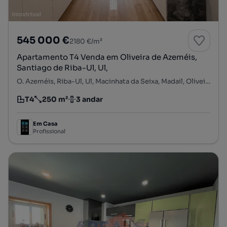
545 000 €
2180 €/m²
Apartamento T4 Venda em Oliveira de Azeméis,
Santiago de Riba-Ul, Ul,
O. Azeméis, Riba-Ul, Ul, Macinhata da Seixa, Madail, Oliveira de Azeméis, Aveiro
T4
250 m²
3 andar
Tipologia
Preço por metro quadrado
Andar
Em Casa
Profissional