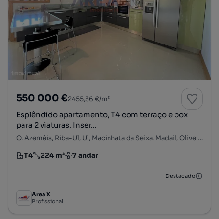
550 000 €
2455,36 €/m²
Esplêndido apartamento, T4 com terraço e box
para 2 viaturas. Inser...
O. Azeméis, Riba-Ul, Ul, Macinhata da Seixa, Madail, Oliveira de Azeméis, Aveiro
T4
224 m²
7 andar
Tipologia
Preço por metro quadrado
Andar
Destacado
Area X
Profissional