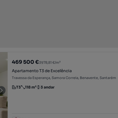
469 500 €
3978,81 €/m²
Apartamento T3 de Excelência
Travessa da Esperança, Samora Correia, Benavente, Santarém
T3
118 m²
3 andar
Tipologia
Preço por metro quadrado
Andar