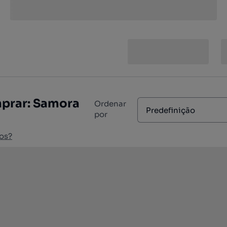
mprar: Samora
Ordenar
Predefinição
por
os?