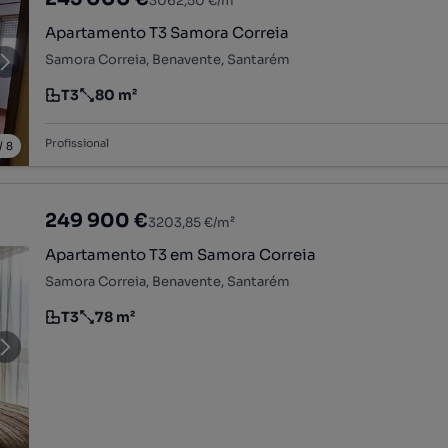
3062,50 €/m²
Apartamento T3 Samora Correia
Samora Correia, Benavente, Santarém
T3
80 m²
Tipologia
Preço por metro quadrado
Profissional
/
8
249 900 €
3203,85 €/m²
Apartamento T3 em Samora Correia
Samora Correia, Benavente, Santarém
T3
78 m²
Tipologia
Preço por metro quadrado