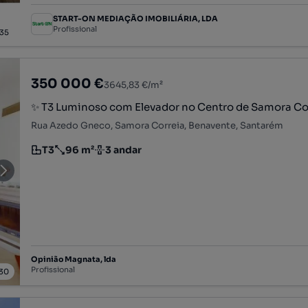
START-ON MEDIAÇÃO IMOBILIÁRIA, LDA
Profissional
35
350 000 €
3645,83 €/m²
✨ T3 Luminoso com Elevador no Centro de Samora Co
Rua Azedo Gneco, Samora Correia, Benavente, Santarém
T3
96 m²
3 andar
Tipologia
Preço por metro quadrado
Andar
Opinião Magnata, lda
Profissional
30