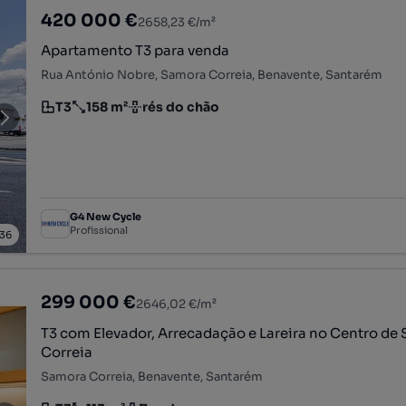
420 000 €
2658,23 €/m²
Apartamento T3 para venda
Rua António Nobre, Samora Correia, Benavente, Santarém
T3
158 m²
rés do chão
Tipologia
Preço por metro quadrado
Andar
G4 New Cycle
Profissional
36
299 000 €
2646,02 €/m²
T3 com Elevador, Arrecadação e Lareira no Centro de
Correia
Samora Correia, Benavente, Santarém