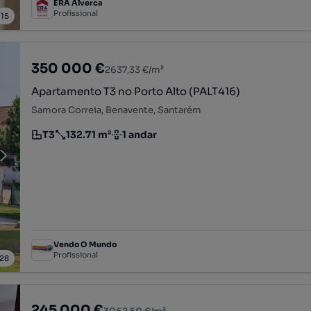
ERA Alverca
Profissional
/
15
350 000 €
2637,33 €/m²
Apartamento T3 no Porto Alto (PALT416)
Samora Correia, Benavente, Santarém
T3
132.71 m²
1 andar
Tipologia
Preço por metro quadrado
Andar
Vendo O Mundo
Profissional
28
245 000 €