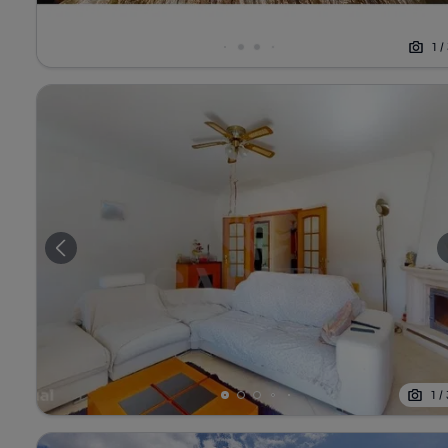
1
/
1
/