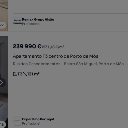
Remax Grupo Visão
Profissional
22
239 990 €
1831,98 €/m²
Apartamento T3 centro de Porto de Mós
T3
131 m²
Tipologia
Preço por metro quadrado
Expertimo Portugal
Profissional
/
16