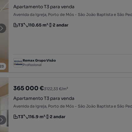
Apartamento T3 para venda
T3
110.65 m²
2 andar
Tipologia
Preço por metro quadrado
Andar
Remax Grupo Visão
Profissional
23
365 000 €
3122,33 €/m²
Apartamento T3 para venda
T3
116.9 m²
2 andar
Tipologia
Preço por metro quadrado
Andar