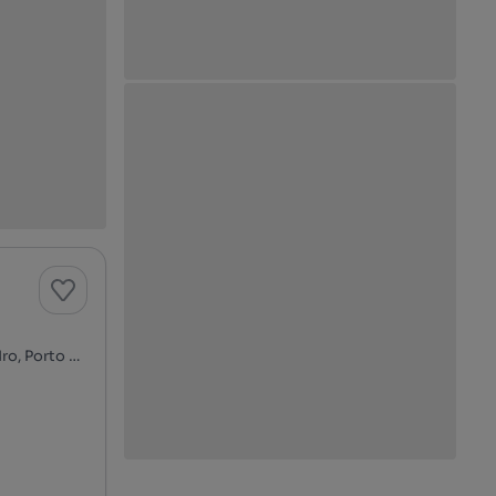
Avenida da Igreja, Porto de Mós - São João Baptista e São Pedro, Porto de Mós, Leiria