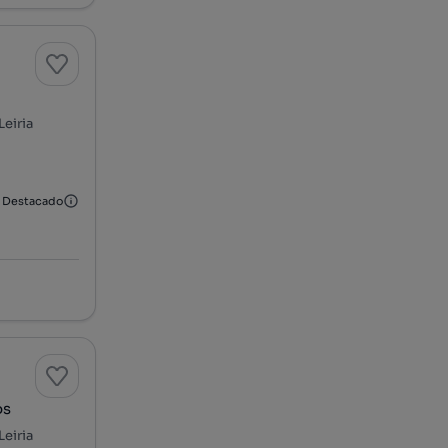
Leiria
Destacado
ós
Leiria