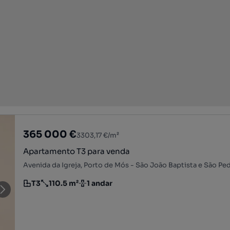
365 000 €
3303,17 €/m²
Apartamento T3 para venda
T3
110.5 m²
1 andar
Tipologia
Preço por metro quadrado
Andar