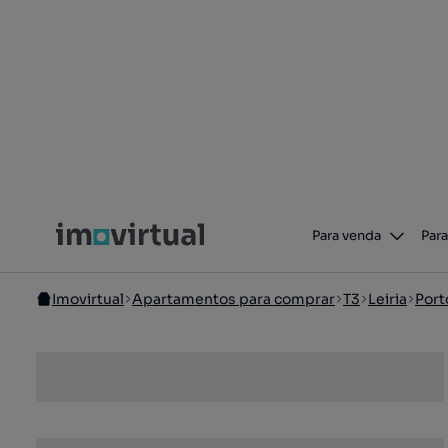
Para venda
Para
Imovirtual
Apartamentos para comprar
T3
Leiria
Port