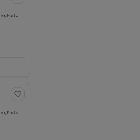
Avenida da Igreja, Porto de Mós - São João Baptista e São Pedro, Porto de Mós, Leiria
Avenida da Igreja, Porto de Mós - São João Baptista e São Pedro, Porto de Mós, Leiria