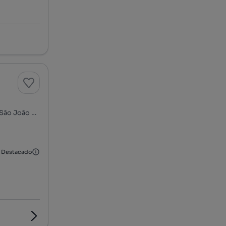
Rua dos Descobrimentos - Bairro São Miguel, Porto de Mós - São João Baptista e São Pedro, Porto de Mós, Leiria
Destacado