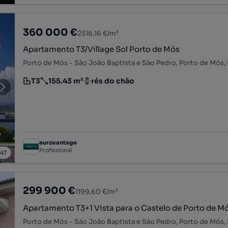
360 000 €
2316,16 €/m²
Apartamento T3/Village Sol Porto de Mós
Porto de Mós - São João Baptista e São Pedro, Porto de Mós, 
T3
155.43 m²
rés do chão
Tipologia
Preço por metro quadrado
Andar
eurovantage
Profissional
/
47
299 900 €
1199,60 €/m²
Apartamento T3+1 Vista para o Castelo de Porto de M
Porto de Mós - São João Baptista e São Pedro, Porto de Mós, 