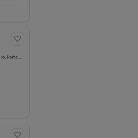
Avenida da Igreja, Porto de Mós - São João Baptista e São Pedro, Porto de Mós, Leiria