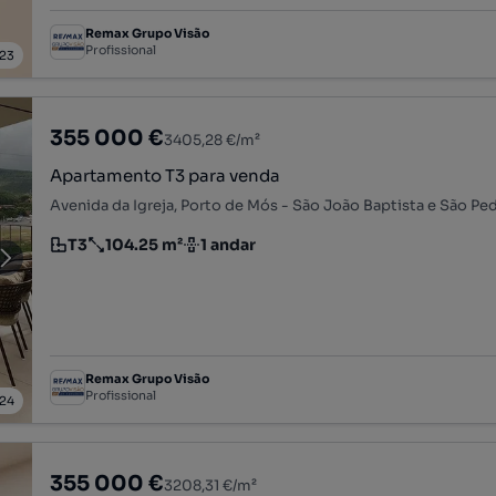
Remax Grupo Visão
Profissional
23
355 000 €
3405,28 €/m²
Apartamento T3 para venda
T3
104.25 m²
1 andar
Tipologia
Preço por metro quadrado
Andar
Remax Grupo Visão
Profissional
24
355 000 €
3208,31 €/m²