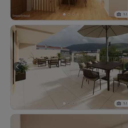
1
/
1
/