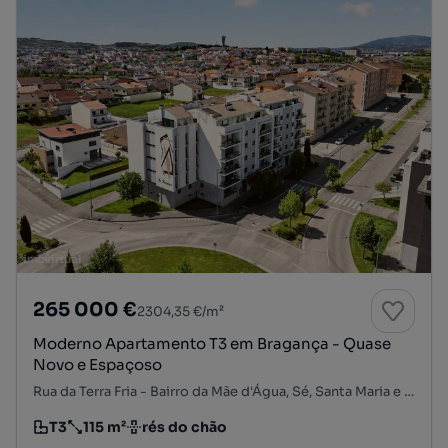
265 000 €
2304,35 €/m²
Moderno Apartamento T3 em Bragança - Quase
Novo e Espaçoso
Rua da Terra Fria - Bairro da Mãe d'Água, Sé, Santa Maria e Meixedo, Bragança, Bragança
T3
115 m²
rés do chão
Tipologia
Preço por metro quadrado
Andar