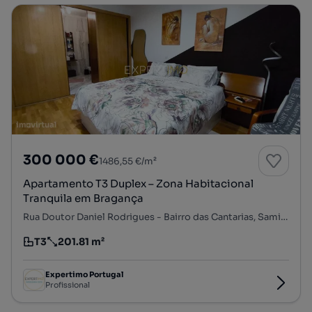
300 000 €
1486,55 €/m²
Apartamento T3 Duplex – Zona Habitacional
Tranquila em Bragança
Rua Doutor Daniel Rodrigues - Bairro das Cantarias, Samil, Bragança, Bragança
T3
201.81 m²
Tipologia
Preço por metro quadrado
Expertimo Portugal
Profissional