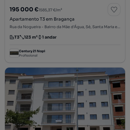
195 000 €
1585,37 €/m²
Apartamento T3 em Bragança
Rua da Nogueira - Bairro da Mãe d'Água, Sé, Santa Maria e Meixedo, Bragança, Bragança
T3
123 m²
1 andar
Tipologia
Preço por metro quadrado
Andar
Century 21 Nopi
Profissional