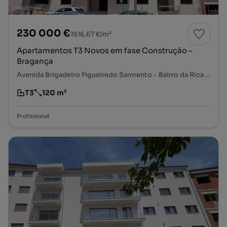
230 000 €
1916,67 €/m²
Apartamentos T3 Novos em fase Construção –
Bragança
Avenida Brigadeiro Figueiredo Sarmento - Bairro da Rica Fé, Sé, Santa Maria e Meixedo, Bragança, Bragança
T3
120 m²
Tipologia
Preço por metro quadrado
Profissional