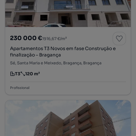
230 000 €
1916,67 €/m²
Apartamentos T3 Novos em fase Construção e
finalização – Bragança
Sé, Santa Maria e Meixedo, Bragança, Bragança
T3
120 m²
Tipologia
Preço por metro quadrado
Profissional