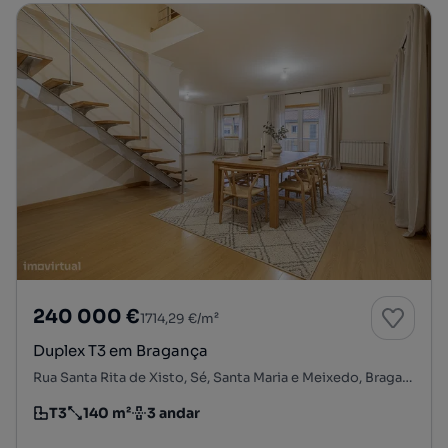
240 000 €
1714,29 €/m²
Duplex T3 em Bragança
Rua Santa Rita de Xisto, Sé, Santa Maria e Meixedo, Bragança, Bragança
T3
140 m²
3 andar
Tipologia
Preço por metro quadrado
Andar