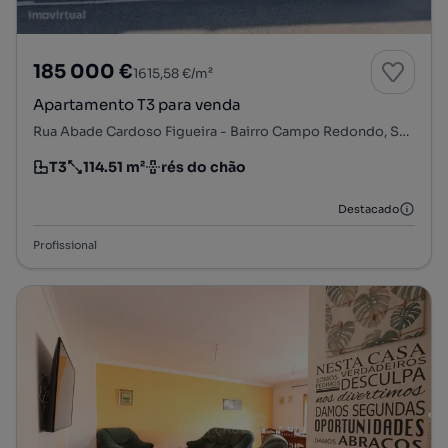
185 000 €
1615,58 €/m²
Apartamento T3 para venda
Rua Abade Cardoso Figueira - Bairro Campo Redondo, Sé, Santa Maria e Meixedo, Bragança, Bragança
T3
114.51 m²
rés do chão
Tipologia
Preço por metro quadrado
Andar
Destacado
Profissional