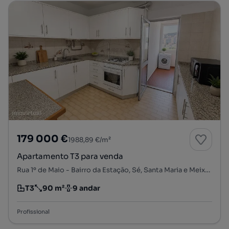
179 000 €
1988,89 €/m²
Apartamento T3 para venda
Rua 1º de Maio - Bairro da Estação, Sé, Santa Maria e Meixedo, Bragança, Bragança
T3
90 m²
9 andar
Tipologia
Preço por metro quadrado
Andar
Profissional