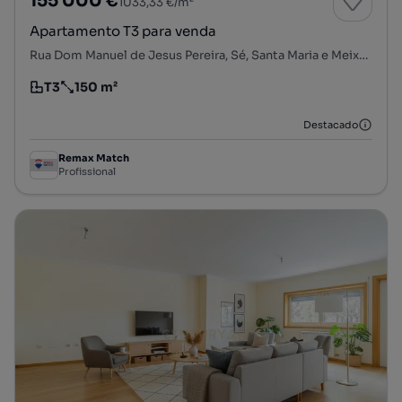
155 000 €
1033,33 €/m²
Apartamento T3 para venda
Rua Dom Manuel de Jesus Pereira, Sé, Santa Maria e Meixedo, Bragança, Bragança
T3
150 m²
Tipologia
Preço por metro quadrado
Destacado
Remax Match
Profissional