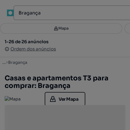
1
Mapa
Mapa
Filtros
Guardar pesquisa
2
1-26 de 26 anúncios
1-26 de 26 anúncios
Ordenar
Ordem dos anúncios
Ordem dos anúncios
...
Bragança
Casas e apartamentos T3 para
comprar: Bragança
Ver Mapa