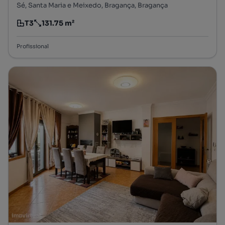
Sé, Santa Maria e Meixedo, Bragança, Bragança
T3
131.75 m²
Tipologia
Preço por metro quadrado
Profissional