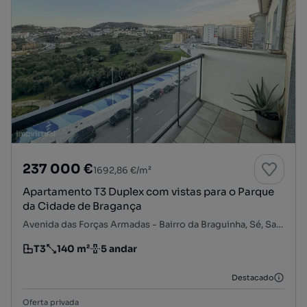
237 000 €
1692,86 €/m²
Apartamento T3 Duplex com vistas para o Parque
da Cidade de Bragança
Avenida das Forças Armadas - Bairro da Braguinha, Sé, Santa Maria e Meixedo, Bragança, Bragança
T3
140 m²
5 andar
Tipologia
Preço por metro quadrado
Andar
Destacado
Oferta privada