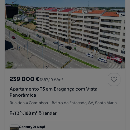
239 000 €
1867,19 €/m²
Apartamento T3 em Bragança com Vista
Panorâmica
Rua dos 4 Caminhos - Bairro da Estacada, Sé, Santa Maria e Meixedo, Bragança, Bragança
T3
128 m²
1 andar
Tipologia
Preço por metro quadrado
Andar
Century 21 Nopi