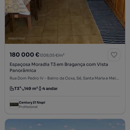
180 000 €
1208,05 €/m²
Espaçosa Moradia T3 em Bragança com Vista
Panorâmica
Rua Dom Pedro IV - Bairro da Coxa, Sé, Santa Maria e Meixedo, Bragança, Bragança
T3
149 m²
4 andar
Tipologia
Preço por metro quadrado
Andar
Century 21 Nopi
Profissional