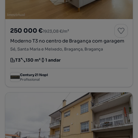
250 000 €
1923,08 €/m²
Moderno T3 no centro de Bragança com garagem
Sé, Santa Maria e Meixedo, Bragança, Bragança
T3
130 m²
1 andar
Tipologia
Preço por metro quadrado
Andar
Century 21 Nopi
Profissional