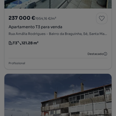
237 000 €
1954,16 €/m²
Apartamento T3 para venda
Rua Amália Rodrigues - Bairro da Braguinha, Sé, Santa Maria e Meixedo, Bragança, Bragança
T3
121.28 m²
Tipologia
Preço por metro quadrado
Destacado
Profissional