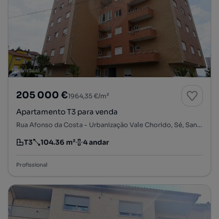
205 000 €
1964,35 €/m²
Apartamento T3 para venda
Rua Afonso da Costa - Urbanização Vale Chorido, Sé, Santa Maria e Meixedo, Bragança, Bragança
T3
104.36 m²
4 andar
Tipologia
Preço por metro quadrado
Andar
Profissional