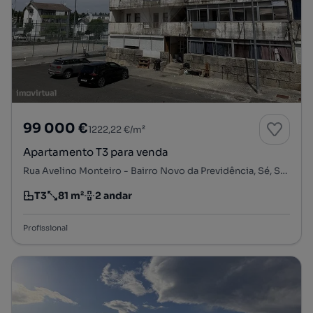
99 000 €
1222,22 €/m²
Apartamento T3 para venda
Rua Avelino Monteiro - Bairro Novo da Previdência, Sé, Santa Maria e Meixedo, Bragança, Bragança
T3
81 m²
2 andar
Tipologia
Preço por metro quadrado
Andar
Profissional