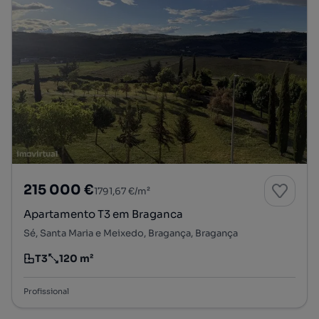
215 000 €
1791,67 €/m²
Apartamento T3 em Braganca
Sé, Santa Maria e Meixedo, Bragança, Bragança
T3
120 m²
Tipologia
Preço por metro quadrado
Profissional