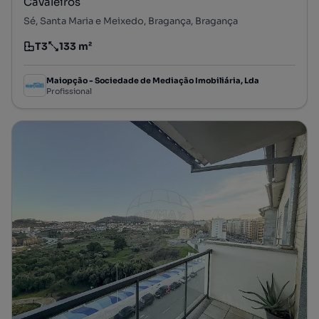
Cavaleiros
Sé, Santa Maria e Meixedo, Bragança, Bragança
T3
133 m²
Tipologia
Preço por metro quadrado
Maiopção - Sociedade de Mediação Imobiliária, Lda
Profissional