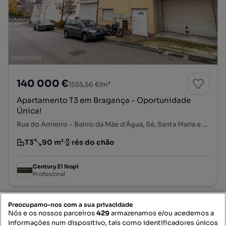
140 000 €
1555,56 €/m²
Apartamento T3 em Bragança - Oportunidade
Única!
Rua do Amieiro - Bairro da Mãe d'Água, Sé, Santa Maria e Meixedo, Bragança, Bragança
T3
90 m²
rés do chão
Tipologia
Preço por metro quadrado
Andar
Century 21 Nopi
Profissional
Preocupamo-nos com a sua privacidade
Nós e os nossos parceiros
429
armazenamos e/ou acedemos a
informações num dispositivo, tais como identificadores únicos