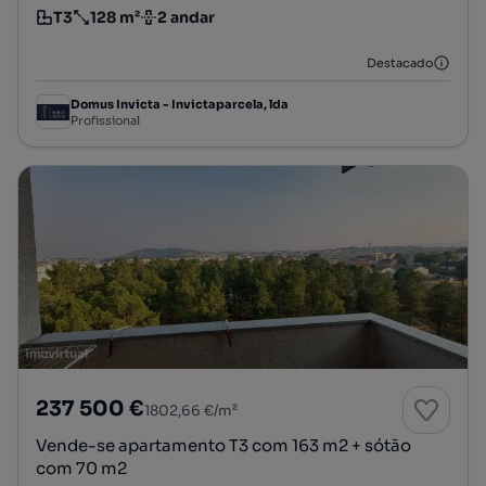
T3
128 m²
2 andar
Tipologia
Preço por metro quadrado
Andar
Destacado
Domus Invicta - Invictaparcela, lda
Profissional
237 500 €
1802,66 €/m²
Vende-se apartamento T3 com 163 m2 + sótão
com 70 m2