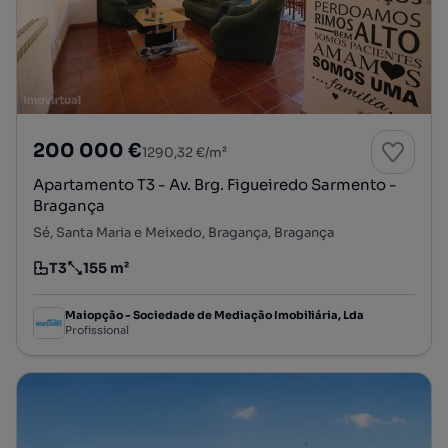
200 000 €
1290,32 €/m²
Apartamento T3 - Av. Brg. Figueiredo Sarmento -
Bragança
Sé, Santa Maria e Meixedo, Bragança, Bragança
T3
155 m²
Tipologia
Preço por metro quadrado
Maiopção - Sociedade de Mediação Imobiliária, Lda
Profissional