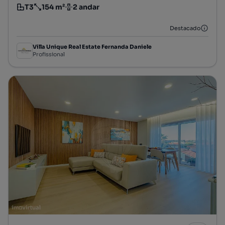
T3
154 m²
2 andar
Tipologia
Preço por metro quadrado
Andar
Destacado
Villa Unique Real Estate Fernanda Daniele
Profissional