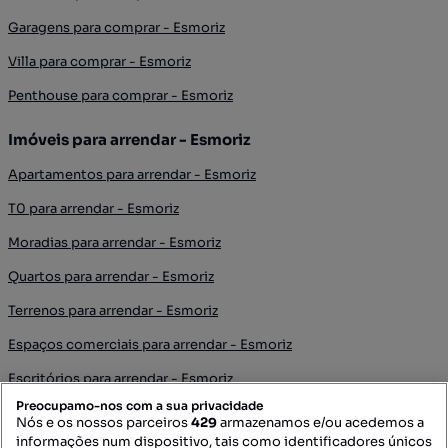
Garagens para comprar - Esmoriz
Villa para comprar - Esmoriz
Penthouse para comprar - Esmoriz
Imóveis para arrendar - Esmoriz
Apartamentos para arrendar - Esmoriz
T0 para arrendar - Esmoriz
Moradias para arrendar - Esmoriz
Quartos para arrendar - Esmoriz
Terrenos para arrendar - Esmoriz
Espaços comerciais para arrendar - Esmoriz
Escritórios para arrendar - Esmoriz
Preocupamo-nos com a sua privacidade
Armazéns para arrendar - Esmoriz
Nós e os nossos parceiros
429
armazenamos e/ou acedemos a
informações num dispositivo, tais como identificadores únicos
Garagens para arrendar - Esmoriz