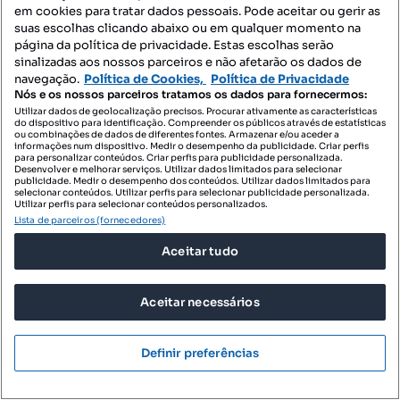
em cookies para tratar dados pessoais. Pode aceitar ou gerir as
suas escolhas clicando abaixo ou em qualquer momento na
Villa para arrendar - Esmoriz
página da política de privacidade. Estas escolhas serão
Penthouse para arrendar - Esmoriz
sinalizadas aos nossos parceiros e não afetarão os dados de
navegação.
Política de Cookies,
Política de Privacidade
Nós e os nossos parceiros tratamos os dados para fornecermos:
Empreendimentos - Esmoriz
Utilizar dados de geolocalização precisos. Procurar ativamente as características
do dispositivo para identificação. Compreender os públicos através de estatísticas
Novas t0 para comprar - Esmoriz
ou combinações de dados de diferentes fontes. Armazenar e/ou aceder a
informações num dispositivo. Medir o desempenho da publicidade. Criar perfis
para personalizar conteúdos. Criar perfis para publicidade personalizada.
Novas moradias para comprar - Esmoriz
Desenvolver e melhorar serviços. Utilizar dados limitados para selecionar
publicidade. Medir o desempenho dos conteúdos. Utilizar dados limitados para
Empreendimentos para comprar - Esmoriz
selecionar conteúdos. Utilizar perfis para selecionar publicidade personalizada.
Utilizar perfis para selecionar conteúdos personalizados.
Novas espaços comerciais para comprar - Esmoriz
Lista de parceiros (fornecedores)
Novas armazéns para comprar - Esmoriz
Aceitar tudo
Novas garagens para comprar - Esmoriz
Aceitar necessários
Pesquisas relacionadas
Definir preferências
Apartamentos para comprar 2-quartos - Esmoriz