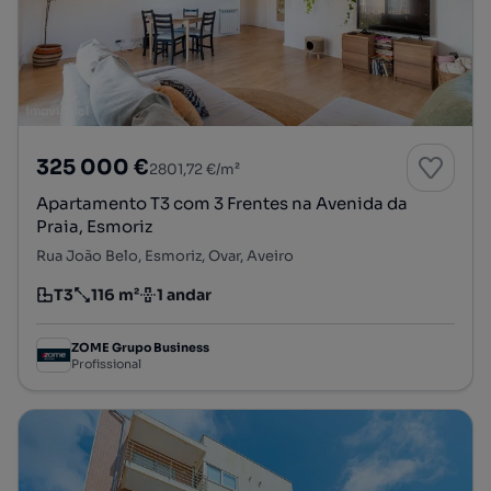
325 000 €
2801,72 €/m²
Apartamento T3 com 3 Frentes na Avenida da
Praia, Esmoriz
Rua João Belo, Esmoriz, Ovar, Aveiro
T3
116 m²
1 andar
Tipologia
Preço por metro quadrado
Andar
ZOME Grupo Business
Profissional