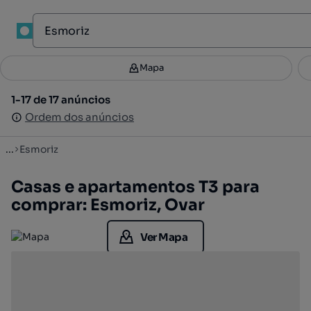
1
Mapa
Mapa
Filtros
Guardar pesquisa
2
1-17 de 17 anúncios
1-17 de 17 anúncios
Ordenar
Ordem dos anúncios
Ordem dos anúncios
...
Esmoriz
Casas e apartamentos T3 para
comprar: Esmoriz, Ovar
Ver Mapa