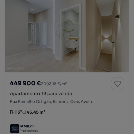
449 900 €
3093,16 €/m²
Apartamento T3 para venda
Rua Ramalho Ortigão, Esmoriz, Ovar, Aveiro
T3
145.45 m²
Tipologia
Preço por metro quadrado
FAMILY II
Profissional