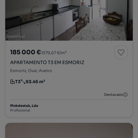
185 000 €
1979,67 €/m²
APARTAMENTO T3 EM ESMORIZ
Esmoriz, Ovar, Aveiro
T3
93.45 m²
Tipologia
Preço por metro quadrado
Destacado
Pinkdestak, Lda
Profissional