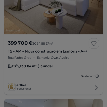
399 700 €
3054,88 €/m²
T2 - AM - Nova construção em Esmoriz - A++
Rua Padre Gradim, Esmoriz, Ovar, Aveiro
T3
130.84 m²
3 andar
Tipologia
Preço por metro quadrado
Andar
Destacado
LarGold
Profissional