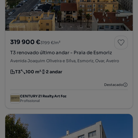
319 900 €
3199 €/m²
T3 renovado último andar - Praia de Esmoriz
Avenida Joaquim Oliveira e Silva, Esmoriz, Ovar, Aveiro
T3
100 m²
2 andar
Tipologia
Preço por metro quadrado
Andar
Destacado
CENTURY 21 Realty Art Foz
Profissional