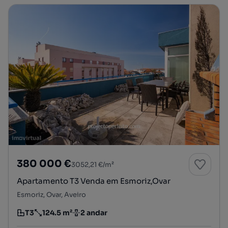
380 000 €
3052,21 €/m²
Apartamento T3 Venda em Esmoriz,Ovar
Esmoriz, Ovar, Aveiro
T3
124.5 m²
2 andar
Tipologia
Preço por metro quadrado
Andar