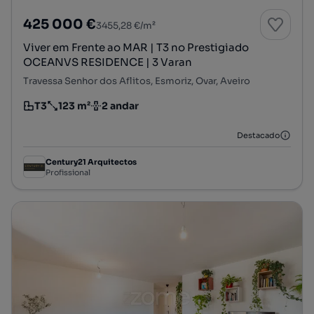
425 000 €
3455,28 €/m²
Viver em Frente ao MAR | T3 no Prestigiado
OCEANVS RESIDENCE | 3 Varan
Travessa Senhor dos Aflitos, Esmoriz, Ovar, Aveiro
T3
123 m²
2 andar
Tipologia
Preço por metro quadrado
Andar
Destacado
Century21 Arquitectos
Profissional