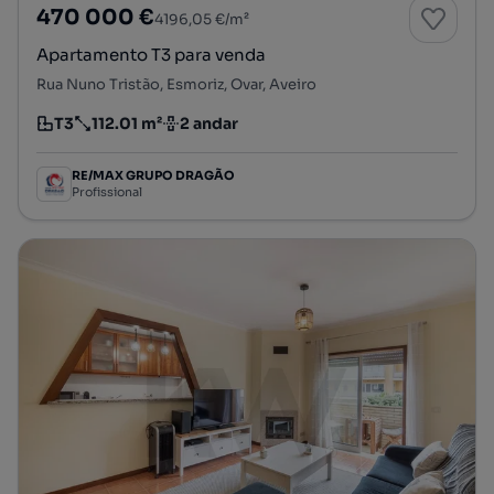
470 000 €
4196,05 €/m²
Apartamento T3 para venda
Rua Nuno Tristão, Esmoriz, Ovar, Aveiro
T3
112.01 m²
2 andar
Tipologia
Preço por metro quadrado
Andar
RE/MAX GRUPO DRAGÃO
Profissional