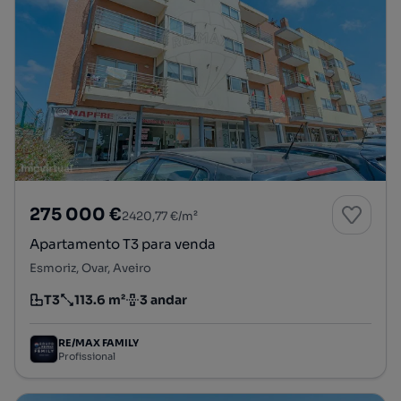
275 000 €
2420,77 €/m²
Apartamento T3 para venda
Esmoriz, Ovar, Aveiro
T3
113.6 m²
3 andar
Tipologia
Preço por metro quadrado
Andar
RE/MAX FAMILY
Profissional