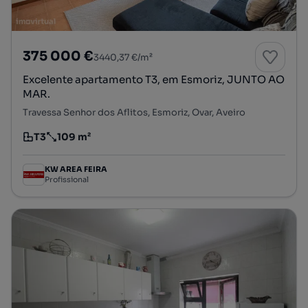
375 000 €
3440,37 €/m²
Excelente apartamento T3, em Esmoriz, JUNTO AO
MAR.
Travessa Senhor dos Aflitos, Esmoriz, Ovar, Aveiro
T3
109 m²
Tipologia
Preço por metro quadrado
KW AREA FEIRA
Profissional