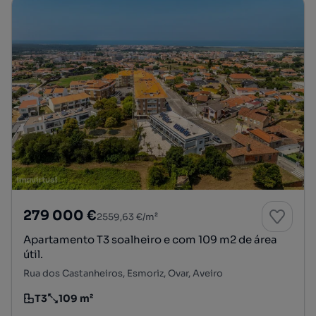
279 000 €
2559,63 €/m²
Apartamento T3 soalheiro e com 109 m2 de área
útil.
Rua dos Castanheiros, Esmoriz, Ovar, Aveiro
T3
109 m²
Tipologia
Preço por metro quadrado