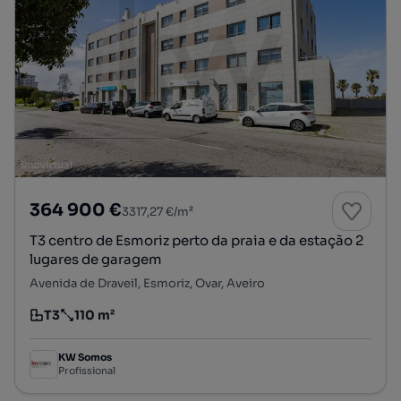
364 900 €
3317,27 €/m²
T3 centro de Esmoriz perto da praia e da estação 2
lugares de garagem
Avenida de Draveil, Esmoriz, Ovar, Aveiro
T3
110 m²
Tipologia
Preço por metro quadrado
KW Somos
Profissional