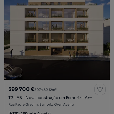
399 700 €
3074,62 €/m²
T2 - AB - Nova construção em Esmoriz - A++
Rua Padre Gradim, Esmoriz, Ovar, Aveiro
T3
130 m²
4 andar