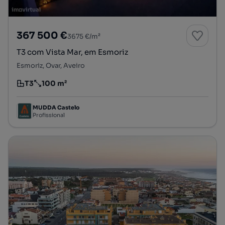
367 500 €
3675 €/m²
T3 com Vista Mar, em Esmoriz
Esmoriz, Ovar, Aveiro
T3
100 m²
Tipologia
Preço por metro quadrado
MUDDA Castelo
Profissional