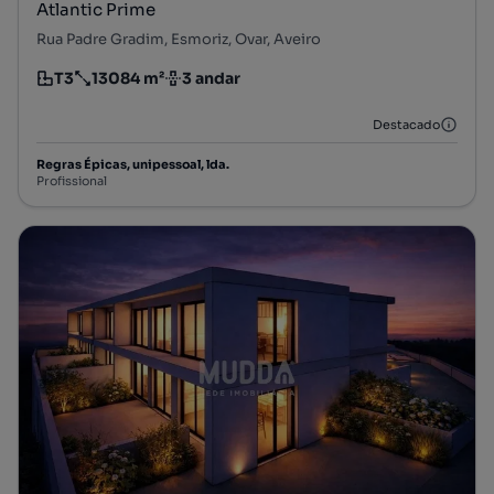
Atlantic Prime
Rua Padre Gradim, Esmoriz, Ovar, Aveiro
T3
13084 m²
3 andar
Tipologia
Preço por metro quadrado
Andar
Destacado
Regras Épicas, unipessoal, lda.
Profissional