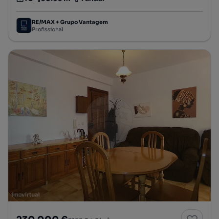
Tipologia
Preço por metro quadrado
Andar
RE/MAX + Grupo Vantagem
Profissional