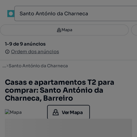
1
Mapa
Mapa
Filtros
Guardar pesquisa
2
1-9 de 9 anúncios
1-9 de 9 anúncios
Ordenar
Ordem dos anúncios
Ordem dos anúncios
...
Santo António da Charneca
Casas e apartamentos T2 para
comprar: Santo António da
Charneca, Barreiro
Ver Mapa