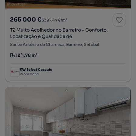
265 000 €
3397,44 €/m²
T2 Muito Acolhedor no Barreiro – Conforto,
Localização e Qualidade de
Santo António da Charneca, Barreiro, Setúbal
T2
78 m²
Tipologia
Preço por metro quadrado
KW Select Cascais
Profissional