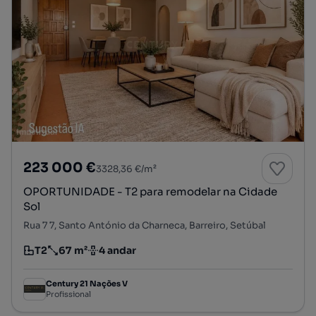
223 000 €
3328,36 €/m²
OPORTUNIDADE - T2 para remodelar na Cidade
Sol
Rua 7 7, Santo António da Charneca, Barreiro, Setúbal
T2
67 m²
4 andar
Tipologia
Preço por metro quadrado
Andar
Century 21 Nações V
Profissional