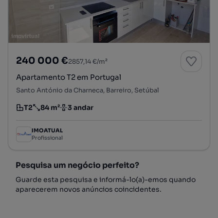
240 000 €
2857,14 €/m²
Apartamento T2 em Portugal
Santo António da Charneca, Barreiro, Setúbal
T2
84 m²
3 andar
Tipologia
Preço por metro quadrado
Andar
IMOATUAL
Profissional
Pesquisa um negócio perfeito?
Guarde esta pesquisa e informá-lo(a)-emos quando
aparecerem novos anúncios coincidentes.