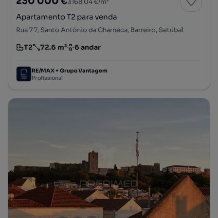
230 000 €
3168,04 €/m²
Apartamento T2 para venda
Rua 7 7, Santo António da Charneca, Barreiro, Setúbal
T2
72.6 m²
6 andar
Tipologia
Preço por metro quadrado
Andar
RE/MAX + Grupo Vantagem
Profissional