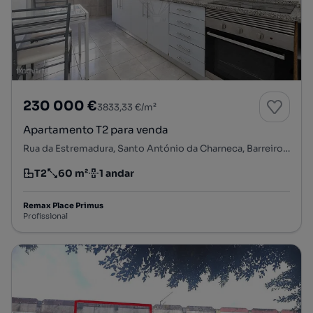
230 000 €
3833,33 €/m²
Apartamento T2 para venda
Rua da Estremadura, Santo António da Charneca, Barreiro, Setúbal
T2
60 m²
1 andar
Tipologia
Preço por metro quadrado
Andar
Remax Place Primus
Profissional