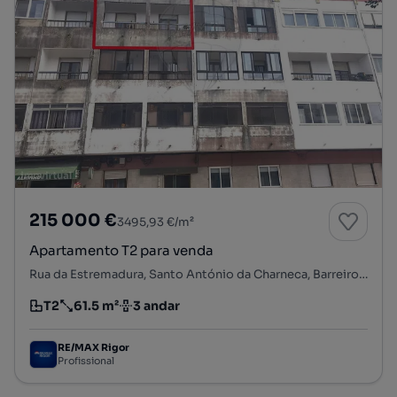
215 000 €
3495,93 €/m²
Apartamento T2 para venda
Rua da Estremadura, Santo António da Charneca, Barreiro, Setúbal
T2
61.5 m²
3 andar
Tipologia
Preço por metro quadrado
Andar
RE/MAX Rigor
Profissional