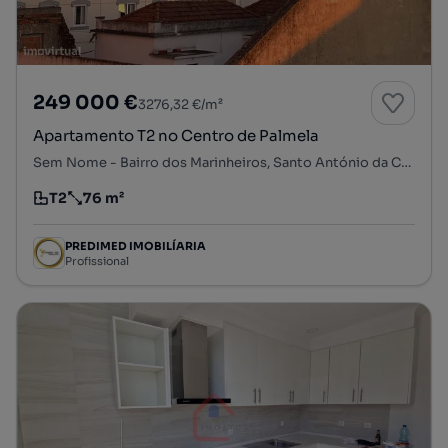
249 000 €
3276,32 €/m²
Apartamento T2 no Centro de Palmela
Sem Nome - Bairro dos Marinheiros, Santo António da Charneca, Barreiro, Setúbal
T2
76 m²
Tipologia
Preço por metro quadrado
PREDIMED IMOBILÍARIA
Profissional