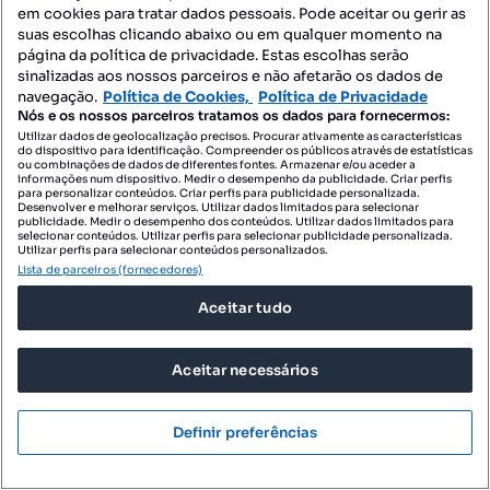
em cookies para tratar dados pessoais. Pode aceitar ou gerir as
Blue Select - Mediação Imobiliária, Lda
suas escolhas clicando abaixo ou em qualquer momento na
Profissional
página da política de privacidade. Estas escolhas serão
sinalizadas aos nossos parceiros e não afetarão os dados de
navegação.
Política de Cookies,
Política de Privacidade
Nós e os nossos parceiros tratamos os dados para fornecermos:
Utilizar dados de geolocalização precisos. Procurar ativamente as características
do dispositivo para identificação. Compreender os públicos através de estatísticas
ou combinações de dados de diferentes fontes. Armazenar e/ou aceder a
informações num dispositivo. Medir o desempenho da publicidade. Criar perfis
para personalizar conteúdos. Criar perfis para publicidade personalizada.
Desenvolver e melhorar serviços. Utilizar dados limitados para selecionar
publicidade. Medir o desempenho dos conteúdos. Utilizar dados limitados para
selecionar conteúdos. Utilizar perfis para selecionar publicidade personalizada.
Utilizar perfis para selecionar conteúdos personalizados.
Lista de parceiros (fornecedores)
Aceitar tudo
Aceitar necessários
315 000 €
Definir preferências
3888,89 €/m²
Apartamento T2 com varanda, situado no 1º piso