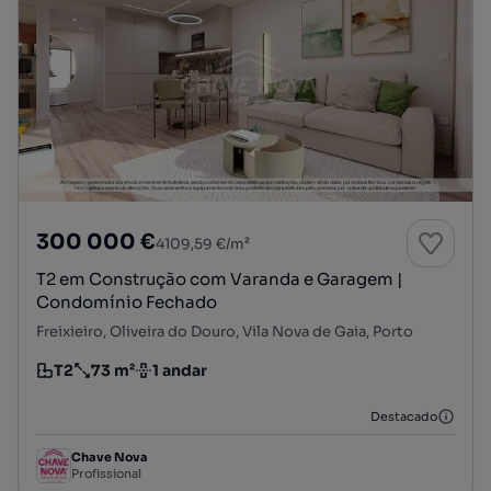
300 000 €
4109,59 €/m²
T2 em Construção com Varanda e Garagem |
Condomínio Fechado
Freixieiro, Oliveira do Douro, Vila Nova de Gaia, Porto
T2
73 m²
1 andar
Tipologia
Preço por metro quadrado
Andar
Destacado
Chave Nova
Profissional