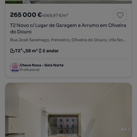
265 000 €
4568,97 €/m²
T2 Novo c/ Lugar de Garagem e Arrumo em Oliveira
do Douro
Rua José Saramago, Freixieiro, Oliveira do Douro, Vila Nova de Gaia, Porto
T2
58 m²
2 andar
Tipologia
Preço por metro quadrado
Andar
Chave Nova - Gaia Norte
Profissional