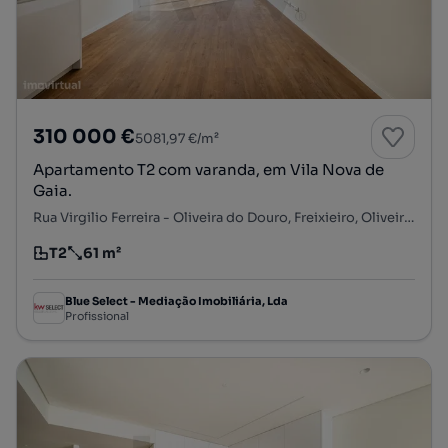
310 000 €
5081,97 €/m²
Apartamento T2 com varanda, em Vila Nova de
Gaia.
Rua Virgilio Ferreira - Oliveira do Douro, Freixieiro, Oliveira do Douro, Vila Nova de Gaia, Porto
T2
61 m²
Tipologia
Preço por metro quadrado
Blue Select - Mediação Imobiliária, Lda
Profissional