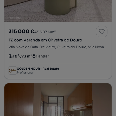
315 000 €
4315,07 €/m²
T2 com Varanda em Oliveira do Douro
Vila Nova de Gaia, Freixieiro, Oliveira do Douro, Vila Nova de Gaia, Porto
T2
73 m²
1 andar
Tipologia
Preço por metro quadrado
Andar
GOLDEN HOUR - Real Estate
Profissional