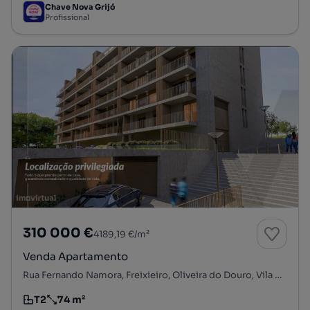
Chave Nova Grijó
Profissional
310 000 €
4189,19 €/m²
Venda Apartamento
Rua Fernando Namora, Freixieiro, Oliveira do Douro, Vila Nova de Gaia, Porto
T2
74 m²
Tipologia
Preço por metro quadrado