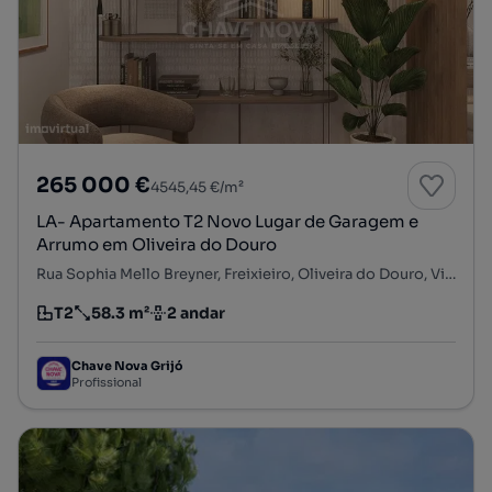
265 000 €
4545,45 €/m²
LA- Apartamento T2 Novo Lugar de Garagem e
Arrumo em Oliveira do Douro
Rua Sophia Mello Breyner, Freixieiro, Oliveira do Douro, Vila Nova de Gaia, Porto
T2
58.3 m²
2 andar
Tipologia
Preço por metro quadrado
Andar
Chave Nova Grijó
Profissional