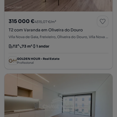
315 000 €
4315,07 €/m²
T2 com Varanda em Oliveira do Douro
Vila Nova de Gaia, Freixieiro, Oliveira do Douro, Vila Nova de Gaia, Porto
T2
73 m²
1 andar
Tipologia
Preço por metro quadrado
Andar
GOLDEN HOUR - Real Estate
Profissional