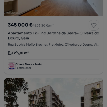
345 000 €
4259,26 €/m²
Apartamento T2+1 no Jardins da Seara- Oliveira do
Douro, Gaia
Rua Sophia Mello Breyner, Freixieiro, Oliveira do Douro, Vila Nova de Gaia, Porto
T2
81 m²
Tipologia
Preço por metro quadrado
Chave Nova - Porto
Profissional