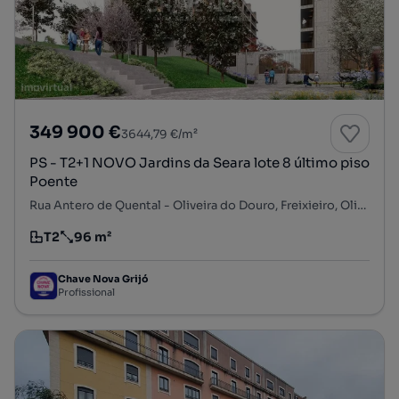
349 900 €
3644,79 €/m²
PS - T2+1 NOVO Jardins da Seara lote 8 último piso
Poente
Rua Antero de Quental - Oliveira do Douro, Freixieiro, Oliveira do Douro, Vila Nova de Gaia, Porto
T2
96 m²
Tipologia
Preço por metro quadrado
Chave Nova Grijó
Profissional