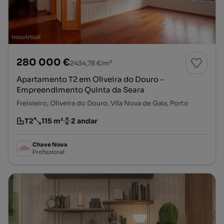
280 000 €
2434,78 €/m²
Apartamento T2 em Oliveira do Douro -
Empreendimento Quinta da Seara
Freixieiro, Oliveira do Douro, Vila Nova de Gaia, Porto
T2
115 m²
2 andar
Tipologia
Preço por metro quadrado
Andar
Chave Nova
Profissional