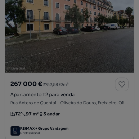
267 000 €
2752,58 €/m²
Apartamento T2 para venda
Rua Antero de Quental - Oliveira do Douro, Freixieiro, Oliveira do Douro, Vila Nova de Gaia, Porto
T2
97 m²
3 andar
Tipologia
Preço por metro quadrado
Andar
RE/MAX + Grupo Vantagem
Profissional