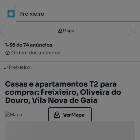
1
Mapa
Mapa
Filtros
Guardar pesquisa
2
1-36 de 74 anúncios
1-36 de 74 anúncios
Ordenar
Ordem dos anúncios
Ordem dos anúncios
...
Freixieiro
Casas e apartamentos T2 para
comprar: Freixieiro, Oliveira do
Douro, Vila Nova de Gaia
Ver Mapa