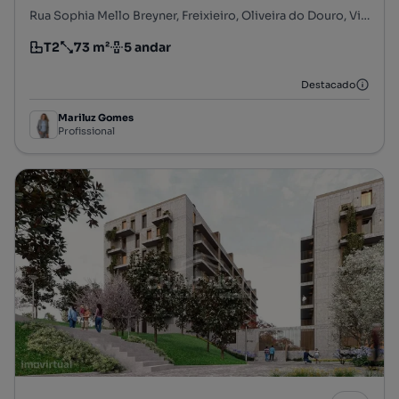
Rua Sophia Mello Breyner, Freixieiro, Oliveira do Douro, Vila Nova de Gaia, Porto
T2
73 m²
5 andar
Tipologia
Preço por metro quadrado
Andar
Destacado
Mariluz Gomes
Profissional