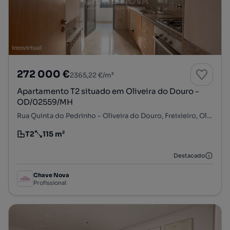
272 000 €
2365,22 €/m²
Apartamento T2 situado em Oliveira do Douro -
OD/02559/MH
Rua Quinta do Pedrinho - Oliveira do Douro, Freixieiro, Oliveira do Douro, Vila Nova de Gaia, Porto
T2
115 m²
Tipologia
Preço por metro quadrado
Destacado
Chave Nova
Profissional