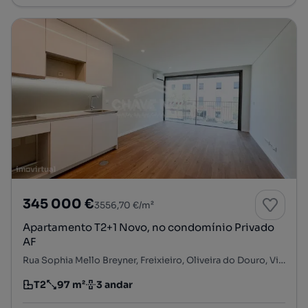
345 000 €
3556,70 €/m²
Apartamento T2+1 Novo, no condomínio Privado
AF
Rua Sophia Mello Breyner, Freixieiro, Oliveira do Douro, Vila Nova de Gaia, Porto
T2
97 m²
3 andar
Tipologia
Preço por metro quadrado
Andar