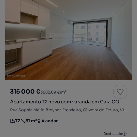
315 000 €
3888,89 €/m²
Apartamento T2 novo com varanda em Gaia CO
Rua Sophia Mello Breyner, Freixieiro, Oliveira do Douro, Vila Nova de Gaia, Porto
T2
81 m²
4 andar
Tipologia
Preço por metro quadrado
Andar
Destacado