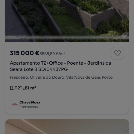
315 000 €
3888,89 €/m²
Apartamento T2+Office - Poente - Jardins da
Seara Lote 8 SD/04437PG
Freixieiro, Oliveira do Douro, Vila Nova de Gaia, Porto
T2
81 m²
Tipologia
Preço por metro quadrado
Chave Nova
Profissional