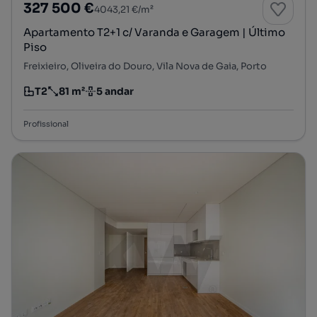
327 500 €
4043,21 €/m²
Apartamento T2+1 c/ Varanda e Garagem | Último
Piso
Freixieiro, Oliveira do Douro, Vila Nova de Gaia, Porto
T2
81 m²
5 andar
Tipologia
Preço por metro quadrado
Andar
Profissional