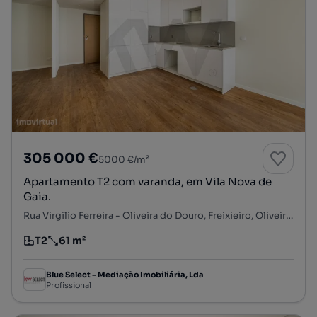
305 000 €
5000 €/m²
Apartamento T2 com varanda, em Vila Nova de
Gaia.
Rua Virgilio Ferreira - Oliveira do Douro, Freixieiro, Oliveira do Douro, Vila Nova de Gaia, Porto
T2
61 m²
Tipologia
Preço por metro quadrado
Blue Select - Mediação Imobiliária, Lda
Profissional