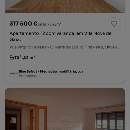
317 500 €
3919,75 €/m²
Apartamento T2 com varanda, em Vila Nova de
Gaia.
Rua Virgilio Ferreira - Oliveira do Douro, Freixieiro, Oliveira do Douro, Vila Nova de Gaia, Porto
T2
81 m²
Tipologia
Preço por metro quadrado
Blue Select - Mediação Imobiliária, Lda
Profissional