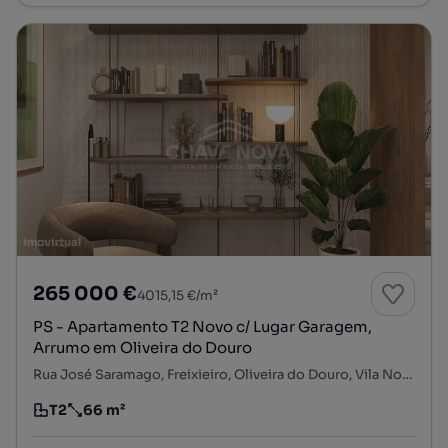
265 000 €
4015,15 €/m²
PS - Apartamento T2 Novo c/ Lugar Garagem,
Arrumo em Oliveira do Douro
Rua José Saramago, Freixieiro, Oliveira do Douro, Vila Nova de Gaia, Porto
T2
66 m²
Tipologia
Preço por metro quadrado