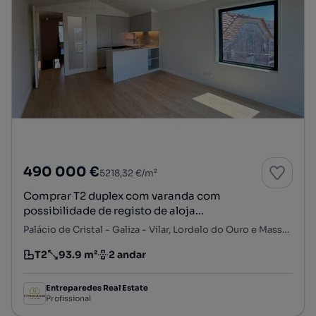
490 000 €
5218,32 €/m²
Comprar T2 duplex com varanda com
possibilidade de registo de aloja...
Palácio de Cristal - Galiza - Vilar, Lordelo do Ouro e Massarelos, Porto, Porto
T2
93.9 m²
2 andar
Tipologia
Preço por metro quadrado
Andar
Entreparedes Real Estate
Profissional