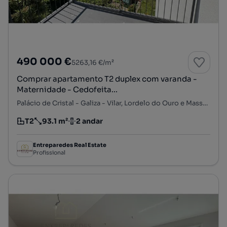
490 000 €
5263,16 €/m²
Comprar apartamento T2 duplex com varanda -
Maternidade - Cedofeita...
Palácio de Cristal - Galiza - Vilar, Lordelo do Ouro e Massarelos, Porto, Porto
T2
93.1 m²
2 andar
Tipologia
Preço por metro quadrado
Andar
Entreparedes Real Estate
Profissional