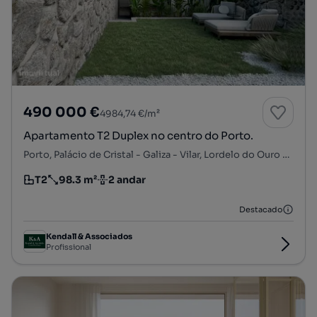
490 000 €
4984,74 €/m²
Apartamento T2 Duplex no centro do Porto.
Porto, Palácio de Cristal - Galiza - Vilar, Lordelo do Ouro e Massarelos, Porto, Porto
T2
98.3 m²
2 andar
Tipologia
Preço por metro quadrado
Andar
Destacado
Kendall & Associados
Profissional