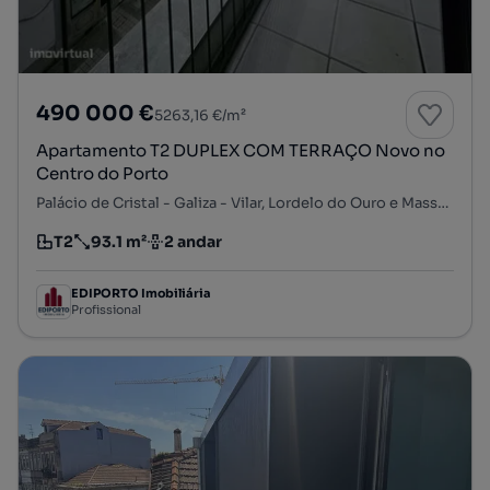
490 000 €
5263,16 €/m²
Apartamento T2 DUPLEX COM TERRAÇO Novo no
Centro do Porto
Palácio de Cristal - Galiza - Vilar, Lordelo do Ouro e Massarelos, Porto, Porto
T2
93.1 m²
2 andar
Tipologia
Preço por metro quadrado
Andar
EDIPORTO Imobiliária
Profissional