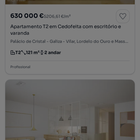
630 000 €
5206,61 €/m²
Apartamento T2 em Cedofeita com escritório e
varanda
Palácio de Cristal - Galiza - Vilar, Lordelo do Ouro e Massarelos, Porto, Porto
T2
121 m²
2 andar
Tipologia
Preço por metro quadrado
Andar
Profissional