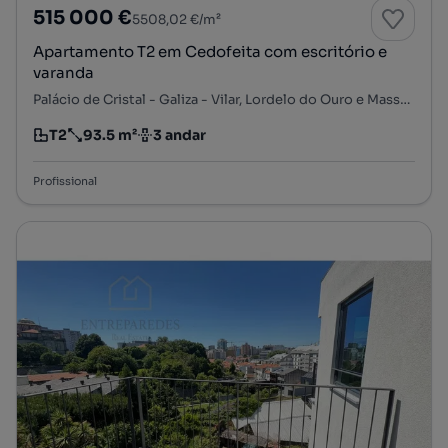
515 000 €
5508,02 €/m²
Apartamento T2 em Cedofeita com escritório e
varanda
Palácio de Cristal - Galiza - Vilar, Lordelo do Ouro e Massarelos, Porto, Porto
T2
93.5 m²
3 andar
Tipologia
Preço por metro quadrado
Andar
Profissional