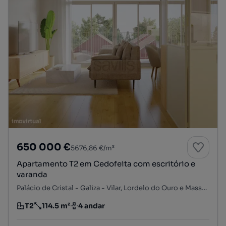
650 000 €
5676,86 €/m²
Apartamento T2 em Cedofeita com escritório e
varanda
Palácio de Cristal - Galiza - Vilar, Lordelo do Ouro e Massarelos, Porto, Porto
T2
114.5 m²
4 andar
Tipologia
Preço por metro quadrado
Andar