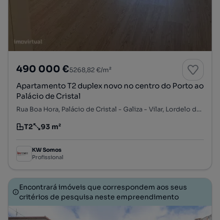
490 000 €
5268,82 €/m²
Apartamento T2 duplex novo no centro do Porto ao
Palácio de Cristal
Rua Boa Hora, Palácio de Cristal - Galiza - Vilar, Lordelo do Ouro e Massarelos, Porto, Porto
T2
93 m²
Tipologia
Preço por metro quadrado
KW Somos
Profissional
Encontrará imóveis que correspondem aos seus
critérios de pesquisa neste empreendimento