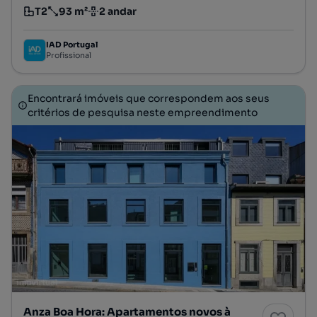
T2
93 m²
2 andar
Tipologia
Preço por metro quadrado
Andar
IAD Portugal
Profissional
Encontrará imóveis que correspondem aos seus
critérios de pesquisa neste empreendimento
Anza Boa Hora: Apartamentos novos à