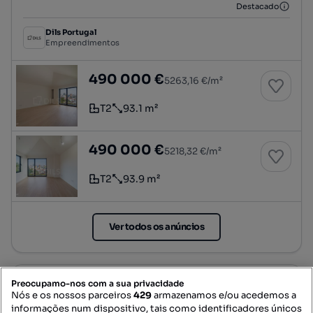
Destacado
Dils Portugal
Empreendimentos
Apartamento T2 duplex com varanda no centr
490 000 €
5263,16 €/m²
T2
93.1 m²
Tipologia
Preço por metro quadrado
Apartamento T2 duplex com varanda no centr
490 000 €
5218,32 €/m²
T2
93.9 m²
Tipologia
Preço por metro quadrado
Ver todos os anúncios
Preocupamo-nos com a sua privacidade
Nós e os nossos parceiros
429
armazenamos e/ou acedemos a
informações num dispositivo, tais como identificadores únicos