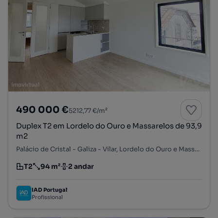
490 000 €
5212,77 €/m²
Duplex T2 em Lordelo do Ouro e Massarelos de 93,9
m2
Palácio de Cristal - Galiza - Vilar, Lordelo do Ouro e Massarelos, Porto, Porto
T2
94 m²
2 andar
Tipologia
Preço por metro quadrado
Andar
IAD Portugal
Profissional