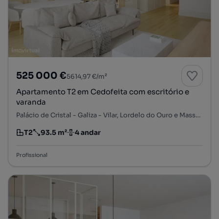
525 000 €
5614,97 €/m²
Apartamento T2 em Cedofeita com escritório e
varanda
Palácio de Cristal - Galiza - Vilar, Lordelo do Ouro e Massarelos, Porto, Porto
T2
93.5 m²
4 andar
Tipologia
Preço por metro quadrado
Andar
Profissional