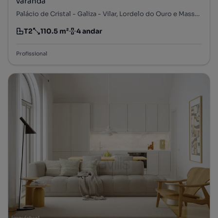
varanda
Palácio de Cristal - Galiza - Vilar, Lordelo do Ouro e Massarelos, Porto, Porto
T2
110.5 m²
4 andar
Tipologia
Preço por metro quadrado
Andar
Profissional