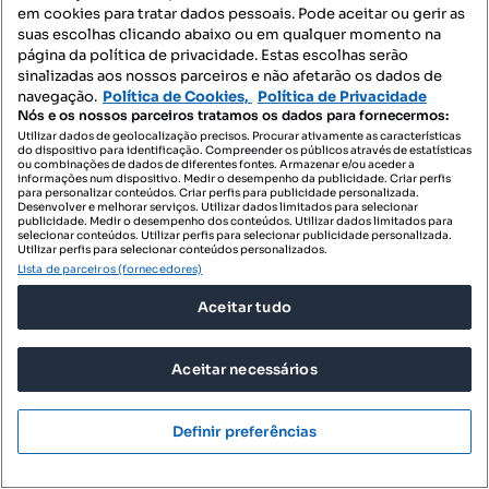
em cookies para tratar dados pessoais. Pode aceitar ou gerir as
suas escolhas clicando abaixo ou em qualquer momento na
página da política de privacidade. Estas escolhas serão
sinalizadas aos nossos parceiros e não afetarão os dados de
navegação.
Política de Cookies,
Política de Privacidade
Nós e os nossos parceiros tratamos os dados para fornecermos:
Utilizar dados de geolocalização precisos. Procurar ativamente as características
do dispositivo para identificação. Compreender os públicos através de estatísticas
ou combinações de dados de diferentes fontes. Armazenar e/ou aceder a
informações num dispositivo. Medir o desempenho da publicidade. Criar perfis
para personalizar conteúdos. Criar perfis para publicidade personalizada.
Desenvolver e melhorar serviços. Utilizar dados limitados para selecionar
publicidade. Medir o desempenho dos conteúdos. Utilizar dados limitados para
selecionar conteúdos. Utilizar perfis para selecionar publicidade personalizada.
Utilizar perfis para selecionar conteúdos personalizados.
Lista de parceiros (fornecedores)
420 000 €
4511,28 €/m²
Aceitar tudo
Apartamento T2 Duplex para venda no Porto
Aceitar necessários
Palácio de Cristal - Galiza - Vilar, Lordelo do Ouro e Massarelos, Porto, Porto
T2
93.1 m²
Tipologia
Preço por metro quadrado
Definir preferências
Condelix
Profissional