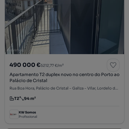
490 000 €
5212,77 €/m²
Apartamento T2 duplex novo no centro do Porto ao
Palácio de Cristal
Rua Boa Hora, Palácio de Cristal - Galiza - Vilar, Lordelo do Ouro e Massarelos, Porto, Porto
T2
94 m²
Tipologia
Preço por metro quadrado
KW Somos
Profissional