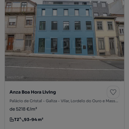
Anza Boa Hora Living
Palácio de Cristal - Galiza - Vilar, Lordelo do Ouro e Massarelos, Porto, Porto
de 5218 €/m²
T2
93-94 m²
Tipologia
Preço por metro quadrado