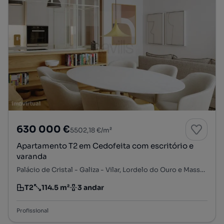
630 000 €
5502,18 €/m²
Apartamento T2 em Cedofeita com escritório e
varanda
Palácio de Cristal - Galiza - Vilar, Lordelo do Ouro e Massarelos, Porto, Porto
T2
114.5 m²
3 andar
Tipologia
Preço por metro quadrado
Andar
Profissional