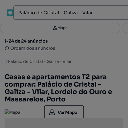
1
Mapa
Mapa
Filtros
Guardar pesquisa
2
1-24 de 24 anúncios
1-24 de 24 anúncios
Ordenar
Ordem dos anúncios
Ordem dos anúncios
...
Palácio de Cristal - Galiza - Vilar
Casas e apartamentos T2 para
comprar: Palácio de Cristal -
Galiza - Vilar, Lordelo do Ouro e
Massarelos, Porto
Ver Mapa