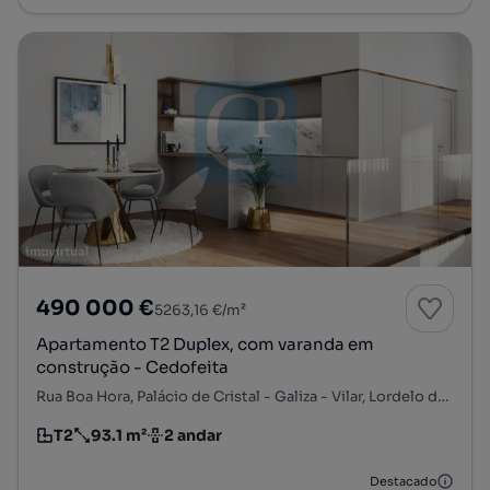
490 000 €
5263,16 €/m²
Apartamento T2 Duplex, com varanda em
construção - Cedofeita
Rua Boa Hora, Palácio de Cristal - Galiza - Vilar, Lordelo do Ouro e Massarelos, Porto, Porto
T2
93.1 m²
2 andar
Tipologia
Preço por metro quadrado
Andar
Destacado