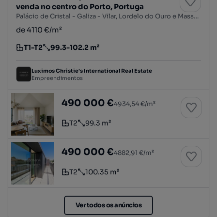
venda no centro do Porto, Portuga
Palácio de Cristal - Galiza - Vilar, Lordelo do Ouro e Massarelos, Porto, Porto
de 4110 €/m²
T1-T2
99.3-102.2 m²
Tipologia
Preço por metro quadrado
Luximos Christie's International Real Estate
Empreendimentos
Apartamento novo com terraço, para venda, 
490 000 €
4934,54 €/m²
T2
99.3 m²
Tipologia
Preço por metro quadrado
Apartamento novo com terraço, para venda, 
490 000 €
4882,91 €/m²
T2
100.35 m²
Tipologia
Preço por metro quadrado
Ver todos os anúncios