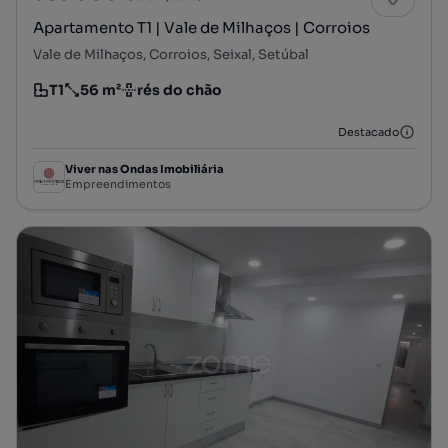
Apartamento T1 | Vale de Milhaços | Corroios
Vale de Milhaços, Corroios, Seixal, Setúbal
T1
56 m²
rés do chão
Tipologia
Preço por metro quadrado
Andar
Destacado
Viver nas Ondas Imobiliária
Empreendimentos