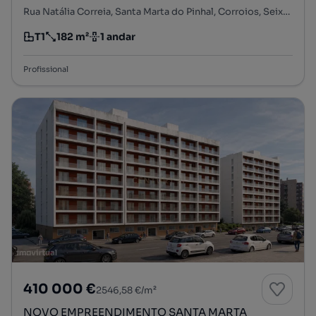
Rua Natália Correia, Santa Marta do Pinhal, Corroios, Seixal, Setúbal
T1
182 m²
1 andar
Tipologia
Preço por metro quadrado
Andar
Profissional
410 000 €
2546,58 €/m²
NOVO EMPREENDIMENTO SANTA MARTA