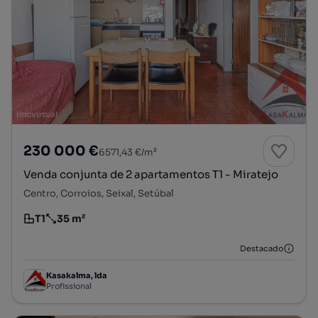
230 000 €
6571,43 €/m²
Venda conjunta de 2 apartamentos T1 - Miratejo
Centro, Corroios, Seixal, Setúbal
T1
35 m²
Tipologia
Preço por metro quadrado
Destacado
Kasakalma, lda
Profissional