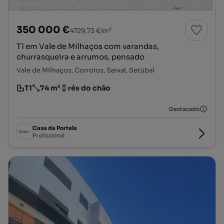
350 000 €
4729,73 €/m²
T1 em Vale de Milhaços com varandas,
churrasqueira e arrumos, pensado
Vale de Milhaços, Corroios, Seixal, Setúbal
T1
74 m²
rés do chão
Tipologia
Preço por metro quadrado
Andar
Destacado
Casa da Portela
Profissional