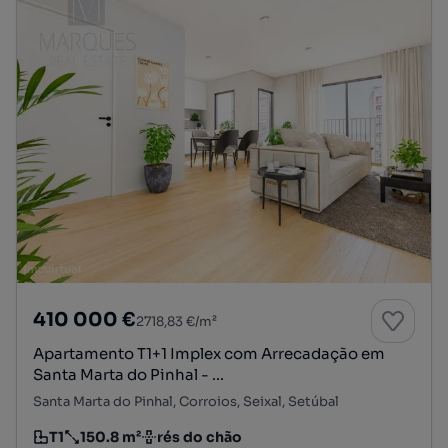
410 000 €
2718,83 €/m²
Apartamento T1+1 Implex com Arrecadação em
Santa Marta do Pinhal - ...
Santa Marta do Pinhal, Corroios, Seixal, Setúbal
T1
150.8 m²
rés do chão
Tipologia
Preço por metro quadrado
Andar