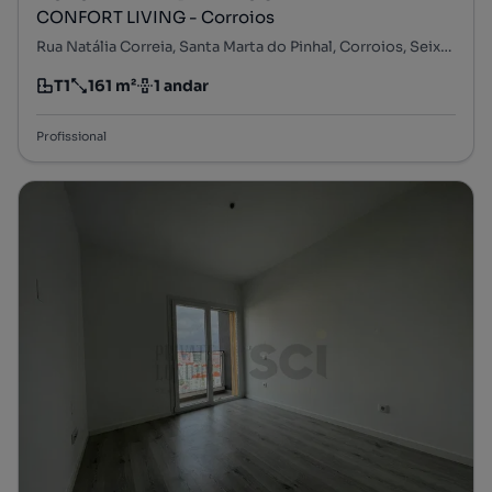
CONFORT LIVING - Corroios
Rua Natália Correia, Santa Marta do Pinhal, Corroios, Seixal, Setúbal
T1
161 m²
1 andar
Tipologia
Preço por metro quadrado
Andar
Profissional