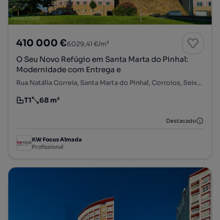
410 000 €
6029,41 €/m²
O Seu Novo Refúgio em Santa Marta do Pinhal:
Modernidade com Entrega e
Rua Natália Correia, Santa Marta do Pinhal, Corroios, Seixal, Setúbal
T1
68 m²
Tipologia
Preço por metro quadrado
Destacado
KW Focus Almada
Profissional