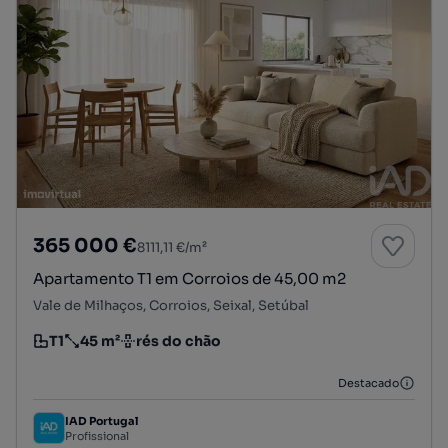
365 000 €
8111,11 €/m²
Apartamento T1 em Corroios de 45,00 m2
Vale de Milhaços, Corroios, Seixal, Setúbal
T1
45 m²
rés do chão
Tipologia
Preço por metro quadrado
Andar
Destacado
IAD Portugal
Profissional