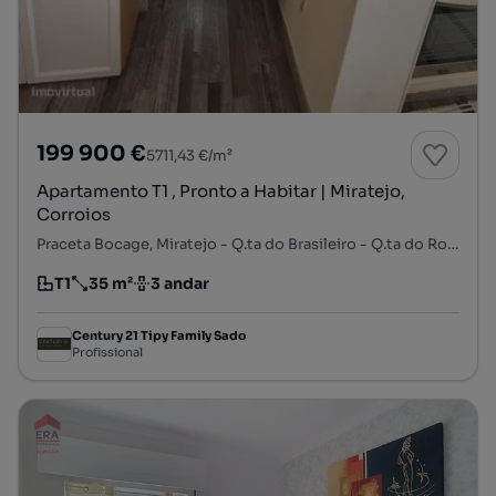
199 900 €
5711,43 €/m²
Apartamento T1 , Pronto a Habitar | Miratejo,
Corroios
Praceta Bocage, Miratejo - Q.ta do Brasileiro - Q.ta do Rouxinol, Corroios, Seixal, Setúbal
T1
35 m²
3 andar
Tipologia
Preço por metro quadrado
Andar
Century 21 Tipy Family Sado
Profissional