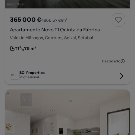
365 000 €
4866,67 €/m²
Apartamento Novo T1 Quinta da Fábrica
Vale de Milhaços, Corroios, Seixal, Setúbal
T1
75 m²
Tipologia
Preço por metro quadrado
Destacado
SCI Properties
Profissional