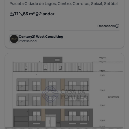
Praceta Cidade de Lagos, Centro, Corroios, Seixal, Setúbal
T1
53 m²
2 andar
Tipologia
Preço por metro quadrado
Andar
Destacado
Century21 West Consulting
Profissional