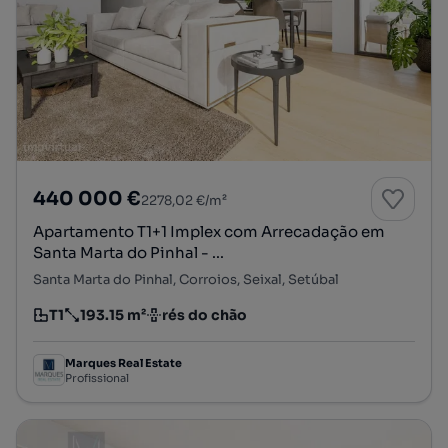
440 000 €
2278,02 €/m²
Apartamento T1+1 Implex com Arrecadação em
Santa Marta do Pinhal - ...
Santa Marta do Pinhal, Corroios, Seixal, Setúbal
T1
193.15 m²
rés do chão
Tipologia
Preço por metro quadrado
Andar
Marques Real Estate
Profissional