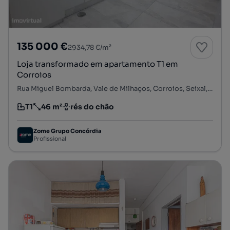
135 000 €
2934,78 €/m²
Loja transformado em apartamento T1 em
Corroios
Rua Miguel Bombarda, Vale de Milhaços, Corroios, Seixal, Setúbal
T1
46 m²
rés do chão
Tipologia
Preço por metro quadrado
Andar
Zome Grupo Concórdia
Profissional