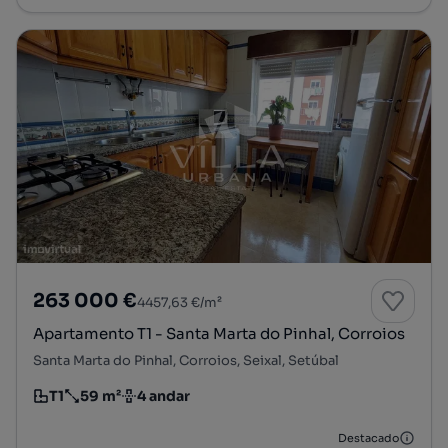
263 000 €
4457,63 €/m²
Apartamento T1 - Santa Marta do Pinhal, Corroios
Santa Marta do Pinhal, Corroios, Seixal, Setúbal
T1
59 m²
4 andar
Tipologia
Preço por metro quadrado
Andar
Destacado