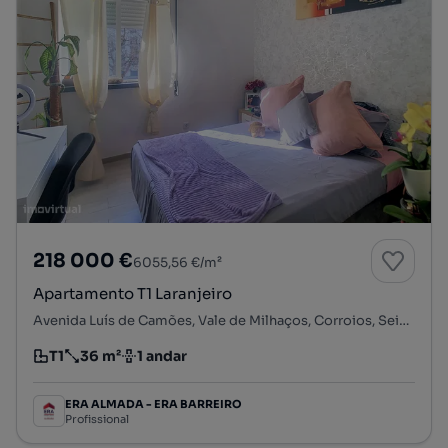
218 000 €
6055,56 €/m²
Apartamento T1 Laranjeiro
Avenida Luís de Camões, Vale de Milhaços, Corroios, Seixal, Setúbal
T1
36 m²
1 andar
Tipologia
Preço por metro quadrado
Andar
ERA ALMADA - ERA BARREIRO
Profissional