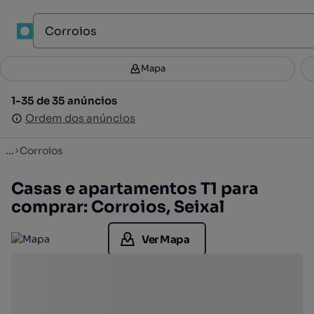
1
Mapa
Mapa
Filtros
Guardar pesquisa
2
1-35 de 35 anúncios
1-35 de 35 anúncios
Ordenar
Ordem dos anúncios
Ordem dos anúncios
...
Corroios
Casas e apartamentos T1 para
comprar: Corroios, Seixal
Ver Mapa