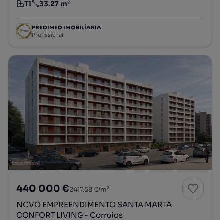
T1
33.27 m²
Tipologia
Preço por metro quadrado
PREDIMED IMOBILÍARIA
Profissional
440 000 €
2417,58 €/m²
NOVO EMPREENDIMENTO SANTA MARTA
CONFORT LIVING - Corroios