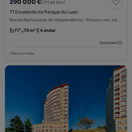
290 000 €
3717,95 €/m²
T1 Excelente no Parque do Luso
Rua da Restauração da Independência - Parque Luso, Vale de Milhaços, Corroios, Seixal, Setúbal
T1
78 m²
4 andar
Tipologia
Preço por metro quadrado
Andar
Destacado
Oferta privada