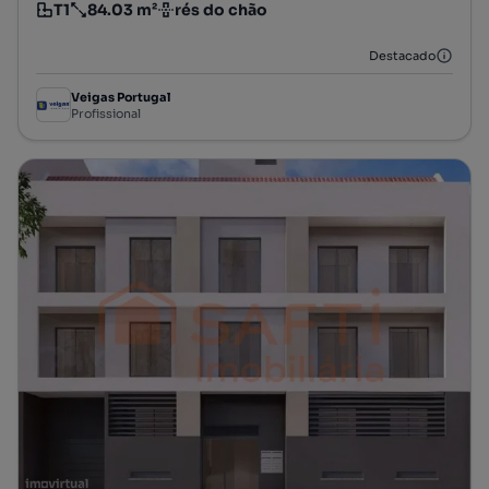
T1
84.03 m²
rés do chão
Tipologia
Preço por metro quadrado
Andar
Destacado
Veigas Portugal
Profissional