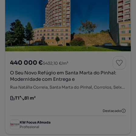
440 000 €
5432,10 €/m²
O Seu Novo Refúgio em Santa Marta do Pinhal:
Modernidade com Entrega e
Rua Natália Correia, Santa Marta do Pinhal, Corroios, Seixal, Setúbal
T1
81 m²
Tipologia
Preço por metro quadrado
Destacado
KW Focus Almada
Profissional