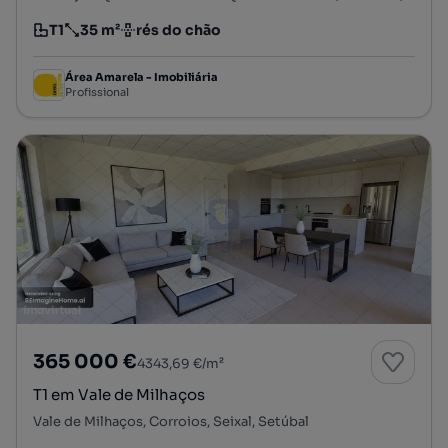
T1
35 m²
rés do chão
Tipologia
Preço por metro quadrado
Andar
Área Amarela - Imobiliária
Profissional
365 000 €
4343,69 €/m²
T1 em Vale de Milhaços
Vale de Milhaços, Corroios, Seixal, Setúbal