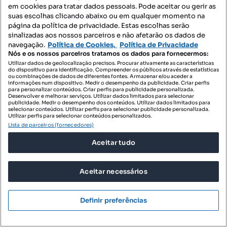
em cookies para tratar dados pessoais. Pode aceitar ou gerir as
suas escolhas clicando abaixo ou em qualquer momento na
página da política de privacidade. Estas escolhas serão
sinalizadas aos nossos parceiros e não afetarão os dados de
navegação.
Política de Cookies,
Política de Privacidade
Nós e os nossos parceiros tratamos os dados para fornecermos:
Utilizar dados de geolocalização precisos. Procurar ativamente as características
do dispositivo para identificação. Compreender os públicos através de estatísticas
365 000 €
6517,86 €/m²
ou combinações de dados de diferentes fontes. Armazenar e/ou aceder a
informações num dispositivo. Medir o desempenho da publicidade. Criar perfis
para personalizar conteúdos. Criar perfis para publicidade personalizada.
T1 COM CHURRASQUEIRA
Desenvolver e melhorar serviços. Utilizar dados limitados para selecionar
publicidade. Medir o desempenho dos conteúdos. Utilizar dados limitados para
Vale de Milhaços, Corroios, Seixal, Setúbal
selecionar conteúdos. Utilizar perfis para selecionar publicidade personalizada.
Utilizar perfis para selecionar conteúdos personalizados.
T1
56 m²
Lista de parceiros (fornecedores)
Tipologia
Preço por metro quadrado
Aceitar tudo
PREDIMED IMOBILÍARIA
Profissional
Aceitar necessários
Definir preferências