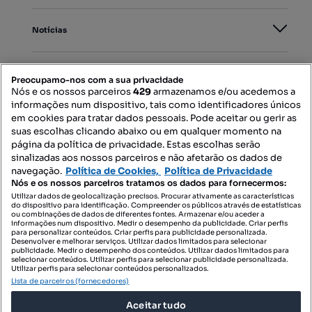
Notícias
PORTAIS
Preocupamo-nos com a sua privacidade
Nós e os nossos parceiros
429
armazenamos e/ou acedemos a
informações num dispositivo, tais como identificadores únicos
Mapa do Site
em cookies para tratar dados pessoais. Pode aceitar ou gerir as
suas escolhas clicando abaixo ou em qualquer momento na
página da política de privacidade. Estas escolhas serão
sinalizadas aos nossos parceiros e não afetarão os dados de
Contacte-nos
navegação.
Política de Cookies,
Política de Privacidade
Nós e os nossos parceiros tratamos os dados para fornecermos:
Utilizar dados de geolocalização precisos. Procurar ativamente as características
do dispositivo para identificação. Compreender os públicos através de estatísticas
SIGA-NOS:
ou combinações de dados de diferentes fontes. Armazenar e/ou aceder a
informações num dispositivo. Medir o desempenho da publicidade. Criar perfis
para personalizar conteúdos. Criar perfis para publicidade personalizada.
Desenvolver e melhorar serviços. Utilizar dados limitados para selecionar
publicidade. Medir o desempenho dos conteúdos. Utilizar dados limitados para
selecionar conteúdos. Utilizar perfis para selecionar publicidade personalizada.
DESCARREGAR NA:
Utilizar perfis para selecionar conteúdos personalizados.
Lista de parceiros (fornecedores)
Aceitar tudo