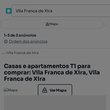
1
Mapa
Mapa
Filtros
Guardar pesquisa
2
1-3 de 3 anúncios
1-3 de 3 anúncios
Ordenar
Ordem dos anúncios
Ordem dos anúncios
...
Vila Franca de Xira
Casas e apartamentos T1 para
comprar: Vila Franca de Xira, Vila
Franca de Xira
Ver Mapa