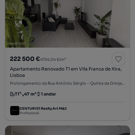
222 500 €
4734,04 €/m²
Apartamento Renovado T1 em Vila Franca de Xira,
Lisboa
Prolongamento da Rua António Sérgio - Quinta da Grinja, Vila Franca de Xira, Vila Franca de Xira, Lisboa
T1
47 m²
1 andar
Tipologia
Preço por metro quadrado
Andar
CENTURY21 Realty Art M&J
Profissional