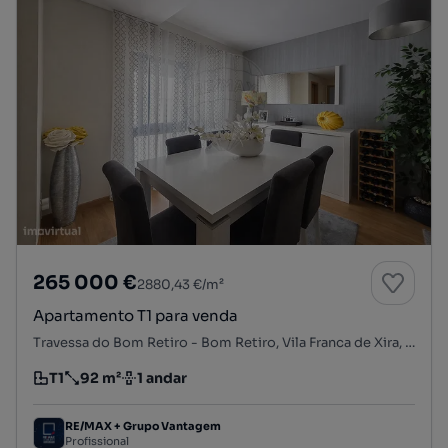
265 000 €
2880,43 €/m²
Apartamento T1 para venda
Travessa do Bom Retiro - Bom Retiro, Vila Franca de Xira, Vila Franca de Xira, Lisboa
T1
92 m²
1 andar
Tipologia
Preço por metro quadrado
Andar
RE/MAX + Grupo Vantagem
Profissional