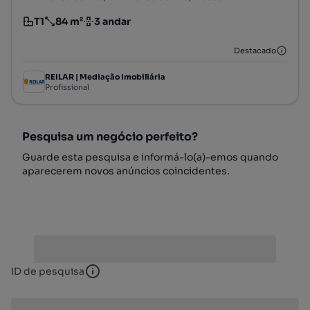
T1
84 m²
3 andar
Tipologia
Preço por metro quadrado
Andar
Destacado
REILAR | Mediação Imobiliária
Profissional
Pesquisa um negócio perfeito?
Guarde esta pesquisa e informá-lo(a)-emos quando
aparecerem novos anúncios coincidentes.
ID de pesquisa
ID de pesquisa