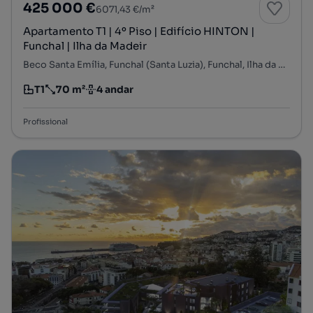
425 000 €
6071,43 €/m²
Apartamento T1 | 4º Piso | Edifício HINTON |
Funchal | Ilha da Madeir
Beco Santa Emília, Funchal (Santa Luzia), Funchal, Ilha da Madeira
T1
70 m²
4 andar
Tipologia
Preço por metro quadrado
Andar
Profissional