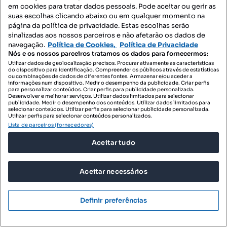
T1
64 m²
em cookies para tratar dados pessoais. Pode aceitar ou gerir as
Tipologia
Preço por metro quadrado
suas escolhas clicando abaixo ou em qualquer momento na
página da política de privacidade. Estas escolhas serão
Profissional
sinalizadas aos nossos parceiros e não afetarão os dados de
navegação.
Política de Cookies,
Política de Privacidade
Nós e os nossos parceiros tratamos os dados para fornecermos:
Utilizar dados de geolocalização precisos. Procurar ativamente as características
do dispositivo para identificação. Compreender os públicos através de estatísticas
ou combinações de dados de diferentes fontes. Armazenar e/ou aceder a
informações num dispositivo. Medir o desempenho da publicidade. Criar perfis
para personalizar conteúdos. Criar perfis para publicidade personalizada.
Desenvolver e melhorar serviços. Utilizar dados limitados para selecionar
publicidade. Medir o desempenho dos conteúdos. Utilizar dados limitados para
selecionar conteúdos. Utilizar perfis para selecionar publicidade personalizada.
Utilizar perfis para selecionar conteúdos personalizados.
Lista de parceiros (fornecedores)
Aceitar tudo
Aceitar necessários
Definir preferências
455 000 €
6557,14 €/m²
Apartamento T1 Venda em Imaculado Coração de