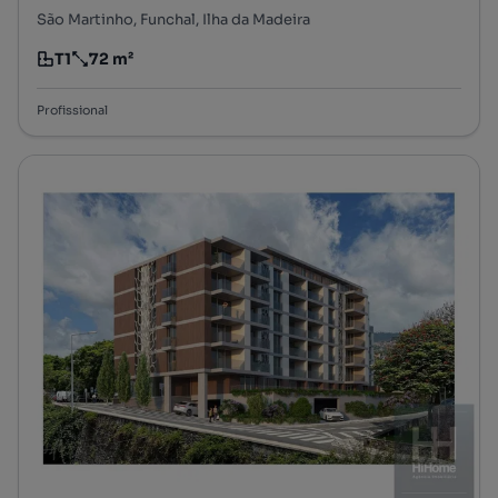
São Martinho, Funchal, Ilha da Madeira
T1
72 m²
Tipologia
Preço por metro quadrado
Profissional