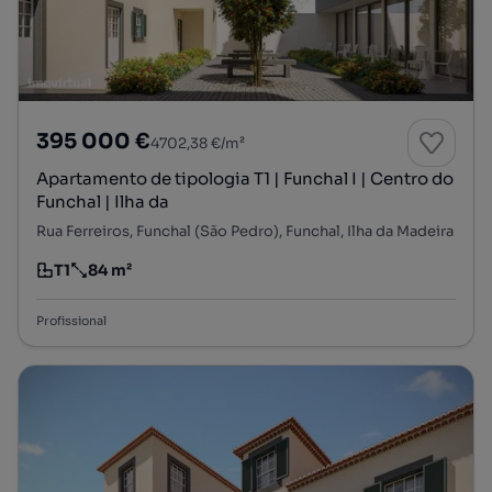
395 000 €
4702,38 €/m²
Apartamento de tipologia T1 | Funchal I | Centro do
Funchal | Ilha da
Rua Ferreiros, Funchal (São Pedro), Funchal, Ilha da Madeira
T1
84 m²
Tipologia
Preço por metro quadrado
Profissional