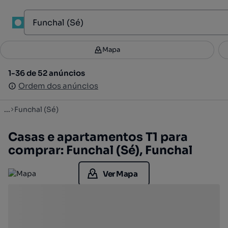
1
Mapa
Mapa
Filtros
Guardar pesquisa
2
1-36 de 52 anúncios
1-36 de 52 anúncios
Ordenar
Ordem dos anúncios
Ordem dos anúncios
...
Funchal (Sé)
Casas e apartamentos T1 para
comprar: Funchal (Sé), Funchal
Ver Mapa