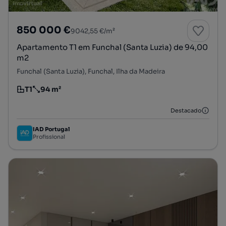
850 000 €
9042,55 €/m²
Apartamento T1 em Funchal (Santa Luzia) de 94,00
m2
Funchal (Santa Luzia), Funchal, Ilha da Madeira
T1
94 m²
Tipologia
Preço por metro quadrado
Destacado
IAD Portugal
Profissional