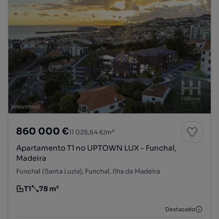
860 000 €
11 025,64 €/m²
Apartamento T1 no UPTOWN LUX - Funchal,
Madeira
Funchal (Santa Luzia), Funchal, Ilha da Madeira
T1
78 m²
Tipologia
Preço por metro quadrado
Destacado