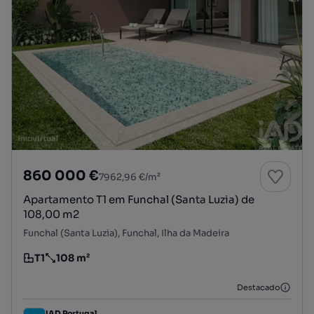
860 000 €
7962,96 €/m²
Apartamento T1 em Funchal (Santa Luzia) de
108,00 m2
Funchal (Santa Luzia), Funchal, Ilha da Madeira
T1
108 m²
Tipologia
Preço por metro quadrado
Destacado
IAD Portugal