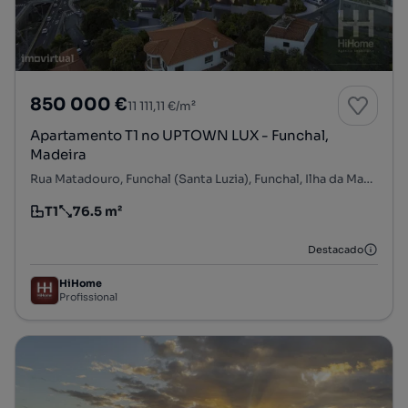
850 000 €
11 111,11 €/m²
Apartamento T1 no UPTOWN LUX - Funchal,
Madeira
Rua Matadouro, Funchal (Santa Luzia), Funchal, Ilha da Madeira
T1
76.5 m²
Tipologia
Preço por metro quadrado
Destacado
HiHome
Profissional