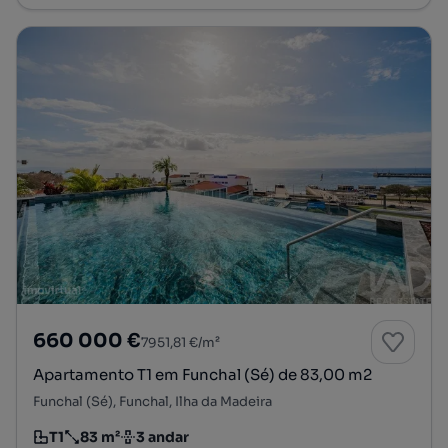
660 000 €
7951,81 €/m²
Apartamento T1 em Funchal (Sé) de 83,00 m2
Funchal (Sé), Funchal, Ilha da Madeira
T1
83 m²
3 andar
Tipologia
Preço por metro quadrado
Andar