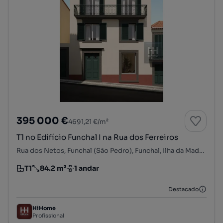
395 000 €
4691,21 €/m²
T1 no Edifício Funchal I na Rua dos Ferreiros
Rua dos Netos, Funchal (São Pedro), Funchal, Ilha da Madeira
T1
84.2 m²
1 andar
Tipologia
Preço por metro quadrado
Andar
Destacado
HiHome
Profissional