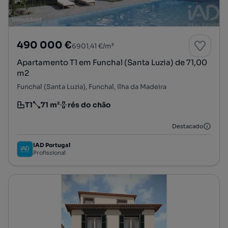
490 000 €
6901,41 €/m²
Apartamento T1 em Funchal (Santa Luzia) de 71,00
m2
Funchal (Santa Luzia), Funchal, Ilha da Madeira
T1
71 m²
rés do chão
Tipologia
Preço por metro quadrado
Andar
Destacado
IAD Portugal
Profissional