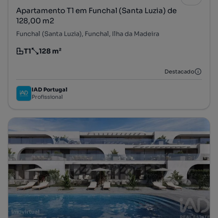
Apartamento T1 em Funchal (Santa Luzia) de
128,00 m2
Funchal (Santa Luzia), Funchal, Ilha da Madeira
T1
128 m²
Tipologia
Preço por metro quadrado
Destacado
IAD Portugal
Profissional