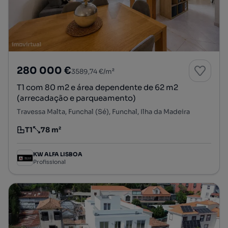
280 000 €
3589,74 €/m²
T1 com 80 m2 e área dependente de 62 m2
(arrecadação e parqueamento)
Travessa Malta, Funchal (Sé), Funchal, Ilha da Madeira
T1
78 m²
Tipologia
Preço por metro quadrado
KW ALFA LISBOA
Profissional