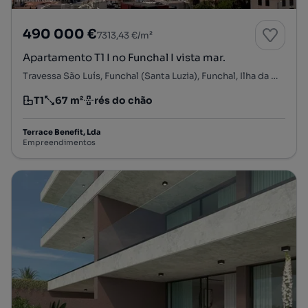
490 000 €
7313,43 €/m²
Apartamento T1 I no Funchal I vista mar.
Travessa São Luís, Funchal (Santa Luzia), Funchal, Ilha da Madeira
T1
67 m²
rés do chão
Tipologia
Preço por metro quadrado
Andar
Terrace Benefit, Lda
Empreendimentos