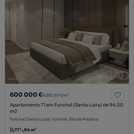
600 000 €
6382,98 €/m²
Apartamento T1 em Funchal (Santa Luzia) de 94,00
m2
Funchal (Santa Luzia), Funchal, Ilha da Madeira
T1
94 m²
Tipologia
Preço por metro quadrado