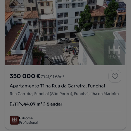
350 000 €
7941,91 €/m²
Apartamento T1 na Rua da Carreira, Funchal
Rua Carreira, Funchal (São Pedro), Funchal, Ilha da Madeira
T1
44.07 m²
5 andar
Tipologia
Preço por metro quadrado
Andar
HiHome
Profissional