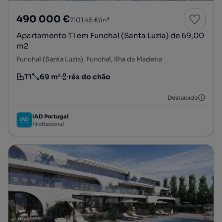
490 000 €
7101,45 €/m²
Apartamento T1 em Funchal (Santa Luzia) de 69,00
m2
Funchal (Santa Luzia), Funchal, Ilha da Madeira
T1
69 m²
rés do chão
Tipologia
Preço por metro quadrado
Andar
Destacado
IAD Portugal
Profissional