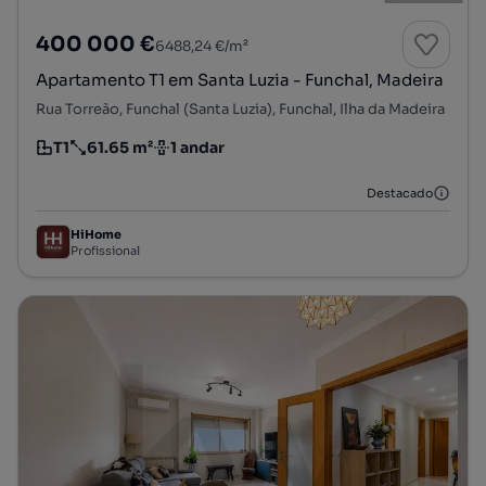
400 000 €
6488,24 €/m²
Apartamento T1 em Santa Luzia - Funchal, Madeira
Rua Torreão, Funchal (Santa Luzia), Funchal, Ilha da Madeira
T1
61.65 m²
1 andar
Tipologia
Preço por metro quadrado
Andar
Destacado
HiHome
Profissional