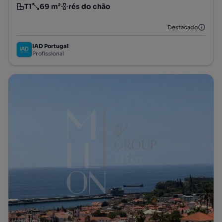
T1
69 m²
rés do chão
Tipologia
Preço por metro quadrado
Andar
Destacado
IAD Portugal
Profissional