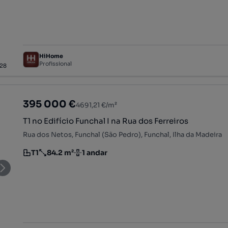
HiHome
Profissional
28
395 000 €
4691,21 €/m²
T1 no Edifício Funchal I na Rua dos Ferreiros
Rua dos Netos, Funchal (São Pedro), Funchal, Ilha da Madeira
T1
84.2 m²
1 andar
Tipologia
Preço por metro quadrado
Andar