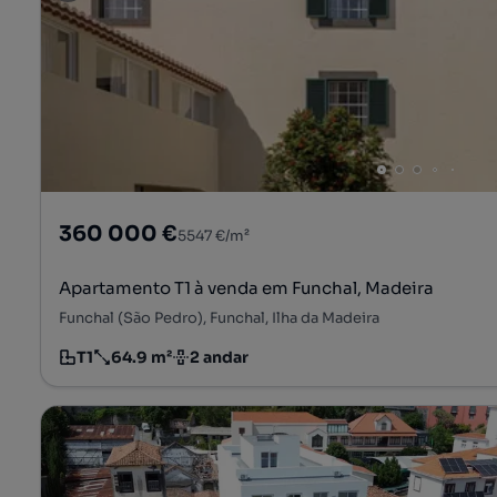
360 000 €
5547 €/m²
Apartamento T1 à venda em Funchal, Madeira
Funchal (São Pedro), Funchal, Ilha da Madeira
T1
64.9 m²
2 andar
Tipologia
Preço por metro quadrado
Andar