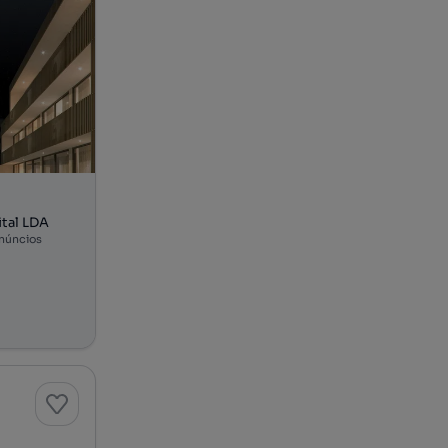
ital LDA
núncios