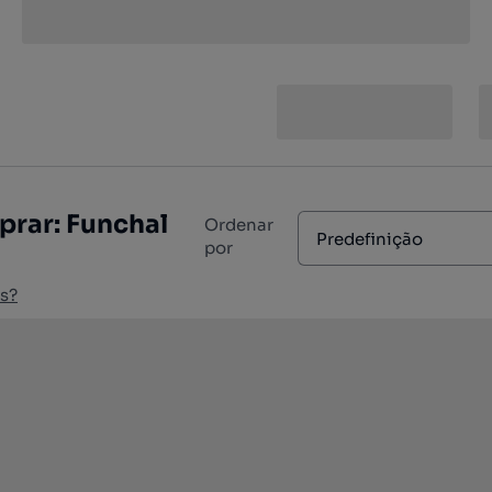
prar: Funchal
Ordenar
Predefinição
por
s?