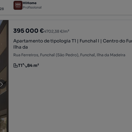
HiHome
Profissional
28
395 000 €
4702,38 €/m²
Apartamento de tipologia T1 | Funchal I | Centro do Fu
Ilha da
Rua Ferreiros, Funchal (São Pedro), Funchal, Ilha da Madeira
T1
84 m²
Tipologia
Preço por metro quadrado