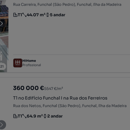
Rua Carreira, Funchal (São Pedro), Funchal, Ilha da Madeira
T1
44.07 m²
5 andar
Tipologia
Preço por metro quadrado
Andar
HiHome
Profissional
/
21
360 000 €
5547 €/m²
T1 no Edifício Funchal I na Rua dos Ferreiros
Rua dos Netos, Funchal (São Pedro), Funchal, Ilha da Madeira
T1
64.9 m²
2 andar
Tipologia
Preço por metro quadrado
Andar