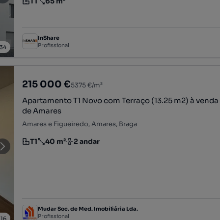
T1
65 m²
Tipologia
Preço por metro quadrado
InShare
Profissional
34
215 000 €
5375 €/m²
Apartamento T1 Novo com Terraço (13.25 m2) à venda
de Amares
Amares e Figueiredo, Amares, Braga
T1
40 m²
2 andar
Tipologia
Preço por metro quadrado
Andar
Mudar Soc. de Med. Imobiliária Lda.
Profissional
/
16