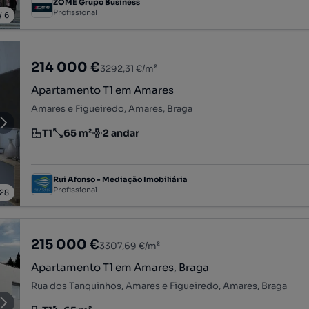
ZOME Grupo Business
Profissional
/
6
214 000 €
3292,31 €/m²
Apartamento T1 em Amares
Amares e Figueiredo, Amares, Braga
T1
65 m²
2 andar
Tipologia
Preço por metro quadrado
Andar
Rui Afonso - Mediação Imobiliária
Profissional
28
215 000 €
3307,69 €/m²
Apartamento T1 em Amares, Braga
Rua dos Tanquinhos, Amares e Figueiredo, Amares, Braga