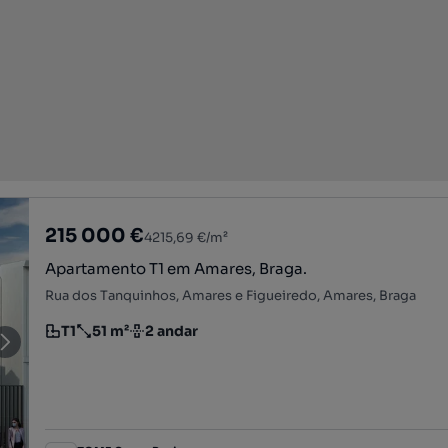
215 000 €
4215,69 €/m²
Apartamento T1 em Amares, Braga.
Rua dos Tanquinhos, Amares e Figueiredo, Amares, Braga
T1
51 m²
2 andar
Tipologia
Preço por metro quadrado
Andar