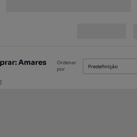
prar: Amares
Ordenar
Predefinição
por
?