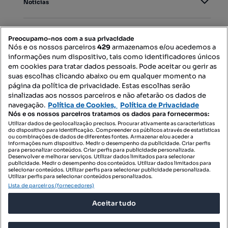
Notícias
PORTAIS
Preocupamo-nos com a sua privacidade
Nós e os nossos parceiros
429
armazenamos e/ou acedemos a
informações num dispositivo, tais como identificadores únicos
Mapa do Site
em cookies para tratar dados pessoais. Pode aceitar ou gerir as
suas escolhas clicando abaixo ou em qualquer momento na
página da política de privacidade. Estas escolhas serão
sinalizadas aos nossos parceiros e não afetarão os dados de
Contacte-nos
navegação.
Política de Cookies,
Política de Privacidade
Nós e os nossos parceiros tratamos os dados para fornecermos:
Utilizar dados de geolocalização precisos. Procurar ativamente as características
do dispositivo para identificação. Compreender os públicos através de estatísticas
SIGA-NOS:
ou combinações de dados de diferentes fontes. Armazenar e/ou aceder a
informações num dispositivo. Medir o desempenho da publicidade. Criar perfis
para personalizar conteúdos. Criar perfis para publicidade personalizada.
Desenvolver e melhorar serviços. Utilizar dados limitados para selecionar
publicidade. Medir o desempenho dos conteúdos. Utilizar dados limitados para
selecionar conteúdos. Utilizar perfis para selecionar publicidade personalizada.
DESCARREGAR NA:
Utilizar perfis para selecionar conteúdos personalizados.
Lista de parceiros (fornecedores)
Aceitar tudo