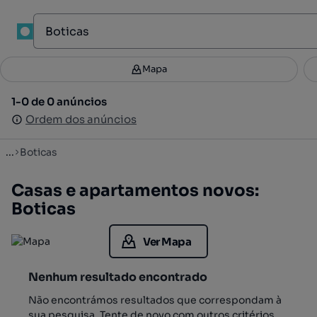
1
Mapa
Mapa
Filtros
Guardar pesquisa
2
1-0 de 0 anúncios
1-0 de 0 anúncios
Ordenar
Ordem dos anúncios
Ordem dos anúncios
...
Boticas
Casas e apartamentos novos:
Boticas
Ver Mapa
Nenhum resultado encontrado
Não encontrámos resultados que correspondam à
sua pesquisa. Tente de novo com outros critérios