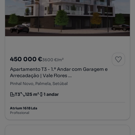
450 000 €
3600 €/m²
Apartamento T3 - 1.º Andar com Garagem e
Arrecadação | Vale Flores ...
Pinhal Novo, Palmela, Setúbal
T3
125 m²
1 andar
Tipologia
Preço por metro quadrado
Andar
Atrium 1618 Lda
Profissional