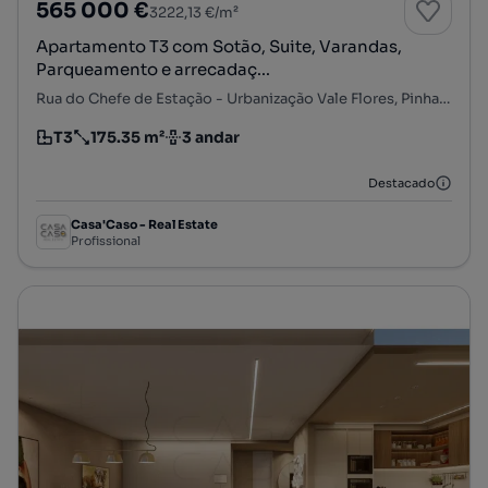
565 000 €
3222,13 €/m²
Apartamento T3 com Sotão, Suite, Varandas,
Parqueamento e arrecadaç...
Rua do Chefe de Estação - Urbanização Vale Flores, Pinhal Novo, Palmela, Setúbal
T3
175.35 m²
3 andar
Tipologia
Preço por metro quadrado
Andar
Destacado
Casa'Caso - Real Estate
Profissional