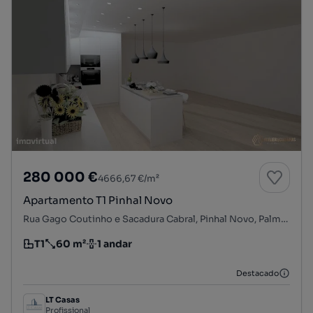
280 000 €
4666,67 €/m²
Apartamento T1 Pinhal Novo
Rua Gago Coutinho e Sacadura Cabral, Pinhal Novo, Palmela, Setúbal
T1
60 m²
1 andar
Tipologia
Preço por metro quadrado
Andar
Destacado
LT Casas
Profissional