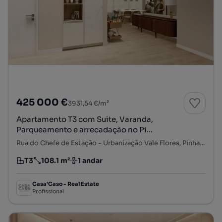
425 000 €
3931,54 €/m²
Apartamento T3 com Suite, Varanda,
Parqueamento e arrecadação no Pi...
Rua do Chefe de Estação - Urbanização Vale Flores, Pinhal Novo, Palmela, Setúbal
T3
108.1 m²
1 andar
Tipologia
Preço por metro quadrado
Andar
Casa'Caso - Real Estate
Profissional