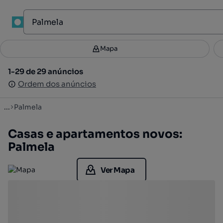
1
Mapa
Mapa
Filtros
Guardar pesquisa
2
1-29 de 29 anúncios
1-29 de 29 anúncios
Ordenar
Ordem dos anúncios
Ordem dos anúncios
...
Palmela
Casas e apartamentos novos:
Palmela
Ver Mapa