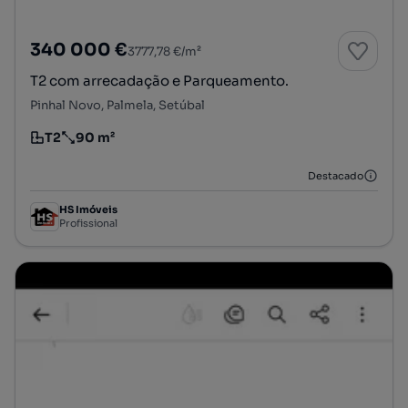
340 000 €
3777,78 €/m²
T2 com arrecadação e Parqueamento.
Pinhal Novo, Palmela, Setúbal
T2
90 m²
Tipologia
Preço por metro quadrado
Destacado
HS Imóveis
Profissional