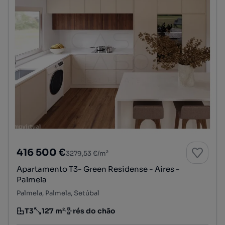
416 500 €
3279,53 €/m²
Apartamento T3- Green Residense - Aires -
Palmela
Palmela, Palmela, Setúbal
T3
127 m²
rés do chão
Tipologia
Preço por metro quadrado
Andar