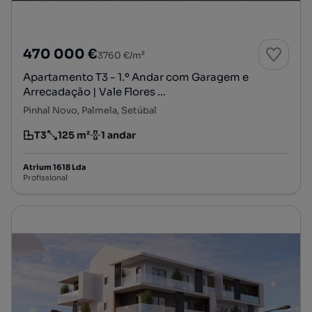
470 000 €
3760 €/m²
Apartamento T3 - 1.º Andar com Garagem e
Arrecadação | Vale Flores ...
Pinhal Novo, Palmela, Setúbal
T3
125 m²
1 andar
Tipologia
Preço por metro quadrado
Andar
Atrium 1618 Lda
Profissional