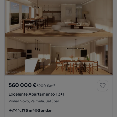
560 000 €
3200 €/m²
Excelente Apartamento T3+1
Pinhal Novo, Palmela, Setúbal
T4
175 m²
3 andar
Tipologia
Preço por metro quadrado
Andar