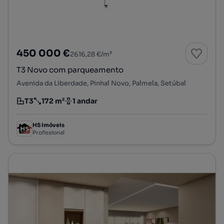
450 000 €
2616,28 €/m²
T3 Novo com parqueamento
Avenida da Liberdade, Pinhal Novo, Palmela, Setúbal
T3
172 m²
1 andar
Tipologia
Preço por metro quadrado
Andar
HS Imóveis
Profissional