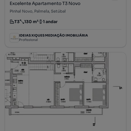
Excelente Apartamento T3 Novo
Pinhal Novo, Palmela, Setúbal
T3
130 m²
1 andar
Tipologia
Preço por metro quadrado
Andar
IDEIAS XIQUES MEDIAÇÃO IMOBILIÁRIA
Profissional