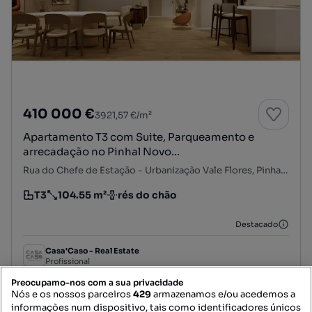
410 000 €
3921,57 €/m²
Apartamento T3 com Suite, Parqueamento e
arrecadação no Pinhal Novo...
Rua do Chefe de Estação - Urbanização Vale Flores, Pinhal Novo, Palmela, Setúbal
T3
104.55 m²
rés do chão
Tipologia
Preço por metro quadrado
Andar
Destacado
Casa'Caso - Real Estate
Profissional
Preocupamo-nos com a sua privacidade
Nós e os nossos parceiros
429
armazenamos e/ou acedemos a
informações num dispositivo, tais como identificadores únicos