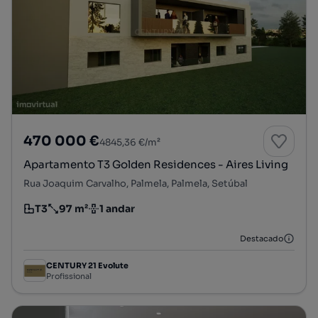
470 000 €
4845,36 €/m²
Apartamento T3 Golden Residences - Aires Living
Rua Joaquim Carvalho, Palmela, Palmela, Setúbal
T3
97 m²
1 andar
Tipologia
Preço por metro quadrado
Andar
Destacado
CENTURY 21 Evolute
Profissional