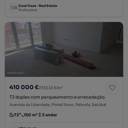
Casa'Caso - Real Estate
Profissional
410 000 €
2733,33 €/m²
T2 duplex com parqueamento e arrecadação.
Avenida da Liberdade, Pinhal Novo, Palmela, Setúbal
T2
150 m²
3 andar
Tipologia
Preço por metro quadrado
Andar