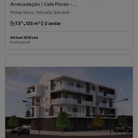
Arrecadação | Vale Flores - ...
Pinhal Novo, Palmela, Setúbal
T3
125 m²
2 andar
Tipologia
Preço por metro quadrado
Andar
Atrium 1618 Lda
Profissional