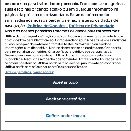
em cookies para tratar dados pessoais. Pode aceitar ou gerir as
suas escolhas clicando abaixo ou em qualquer momento na
página da política de privacidade. Estas escolhas serão
sinalizadas aos nossos parceiros e não afetarão os dados de
navegação.
Política de Cookies,
Política de Privacidade
Nós e os nossos parceiros tratamos os dados para fornecermos:
Utilizar dados de geolocalização precisos. Procurar ativamente as características
do dispositivo para identificação. Compreender os públicos através de estatísticas
ou combinações de dados de diferentes fontes. Armazenar e/ou aceder a
informações num dispositivo. Medir o desempenho da publicidade. Criar perfis
para personalizar conteúdos. Criar perfis para publicidade personalizada.
Desenvolver e melhorar serviços. Utilizar dados limitados para selecionar
publicidade. Medir o desempenho dos conteúdos. Utilizar dados limitados para
selecionar conteúdos. Utilizar perfis para selecionar publicidade personalizada.
Utilizar perfis para selecionar conteúdos personalizados.
Lista de parceiros (fornecedores)
Aceitar tudo
580 000 €
3739,52 €/m²
Aceitar necessários
Apartamento T3 com Sotão, Suite, Varanda,
Parqueamento e arrecadaçã...
Definir preferências
Rua do Chefe de Estação - Urbanização Vale Flores, Pinhal Novo, Palmela, Setúbal
T3
155.1 m²
3 andar
Tipologia
Preço por metro quadrado
Andar