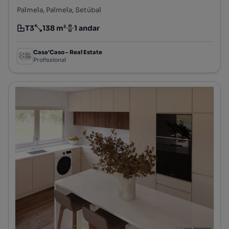
Palmela, Palmela, Setúbal
T3
138 m²
1 andar
Tipologia
Preço por metro quadrado
Andar
Casa'Caso - Real Estate
Profissional