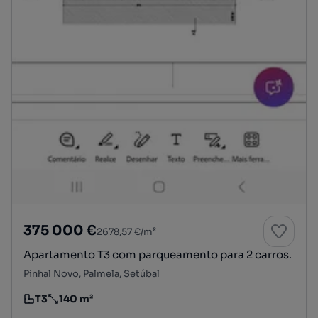
375 000 €
2678,57 €/m²
Apartamento T3 com parqueamento para 2 carros.
Pinhal Novo, Palmela, Setúbal
T3
140 m²
Tipologia
Preço por metro quadrado