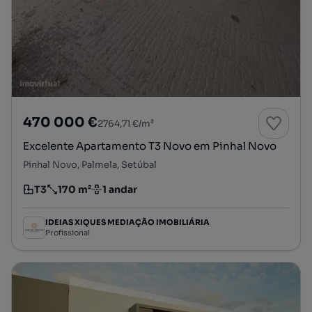
470 000 €
2764,71 €/m²
Excelente Apartamento T3 Novo em Pinhal Novo
Pinhal Novo, Palmela, Setúbal
T3
170 m²
1 andar
Tipologia
Preço por metro quadrado
Andar
IDEIAS XIQUES MEDIAÇÃO IMOBILIÁRIA
Profissional