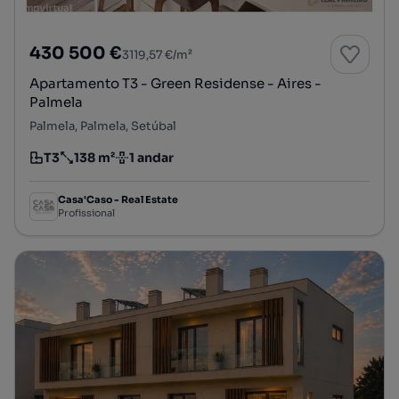
430 500 €
3119,57 €/m²
Apartamento T3 - Green Residense - Aires -
Palmela
Palmela, Palmela, Setúbal
T3
138 m²
1 andar
Tipologia
Preço por metro quadrado
Andar
Casa'Caso - Real Estate
Profissional