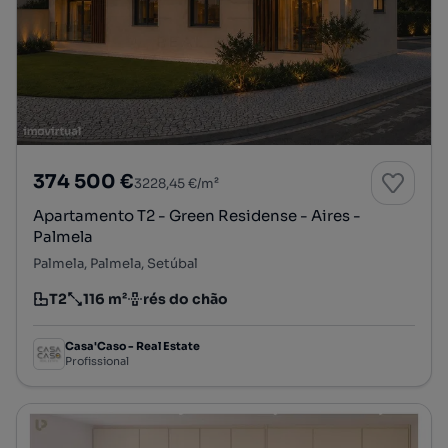
374 500 €
3228,45 €/m²
Apartamento T2 - Green Residense - Aires -
Palmela
Palmela, Palmela, Setúbal
T2
116 m²
rés do chão
Tipologia
Preço por metro quadrado
Andar
Casa'Caso - Real Estate
Profissional