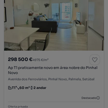
298 500 €
4975 €/m²
Ap T1 praticamente novo em área nobre do Pinhal
Novo
Avenida dos Ferroviários, Pinhal Novo, Palmela, Setúbal
T1
60 m²
2 andar
Tipologia
Preço por metro quadrado
Andar
Destacado
Oferta privada