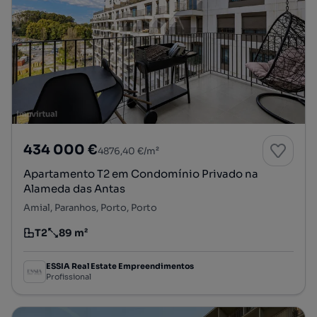
434 000 €
4876,40 €/m²
Apartamento T2 em Condomínio Privado na
Alameda das Antas
Amial, Paranhos, Porto, Porto
T2
89 m²
Tipologia
Preço por metro quadrado
ESSIA Real Estate Empreendimentos
Profissional