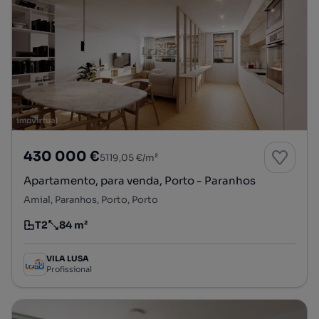
430 000 €
5119,05 €/m²
Apartamento, para venda, Porto - Paranhos
Amial, Paranhos, Porto, Porto
T2
84 m²
Tipologia
Preço por metro quadrado
VILA LUSA
Profissional