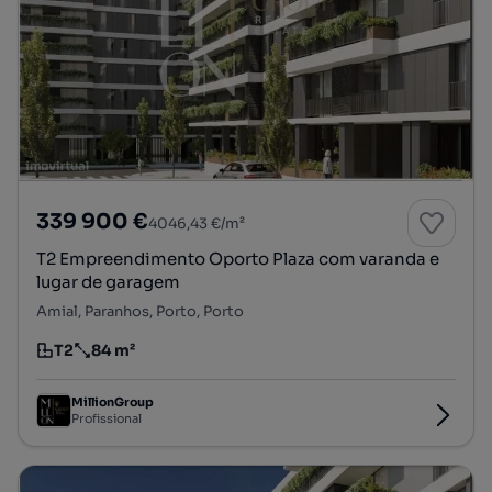
339 900 €
4046,43 €/m²
T2 Empreendimento Oporto Plaza com varanda e
lugar de garagem
Amial, Paranhos, Porto, Porto
T2
84 m²
Tipologia
Preço por metro quadrado
MillionGroup
Profissional