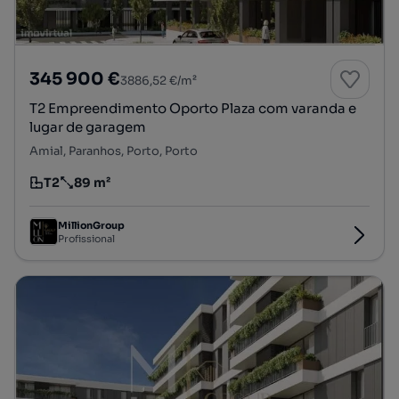
345 900 €
3886,52 €/m²
T2 Empreendimento Oporto Plaza com varanda e
lugar de garagem
Amial, Paranhos, Porto, Porto
T2
89 m²
Tipologia
Preço por metro quadrado
MillionGroup
Profissional