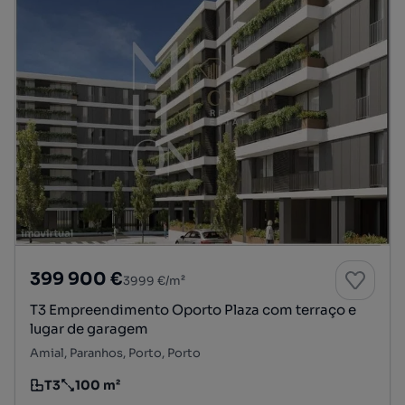
399 900 €
3999 €/m²
T3 Empreendimento Oporto Plaza com terraço e
lugar de garagem
Amial, Paranhos, Porto, Porto
T3
100 m²
Tipologia
Preço por metro quadrado