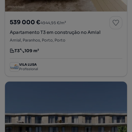
539 000 €
4944,95 €/m²
Apartamento T3 em construção no Amial
Amial, Paranhos, Porto, Porto
T3
109 m²
Tipologia
Preço por metro quadrado
VILA LUSA
Profissional