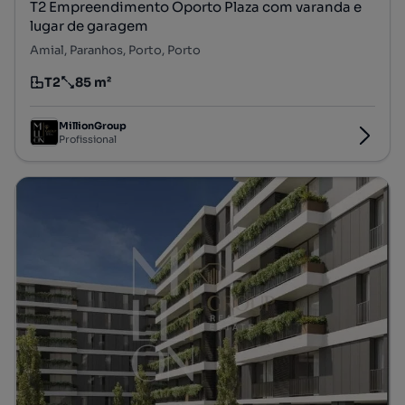
T2 Empreendimento Oporto Plaza com varanda e
lugar de garagem
Amial, Paranhos, Porto, Porto
T2
85 m²
Tipologia
Preço por metro quadrado
MillionGroup
Profissional