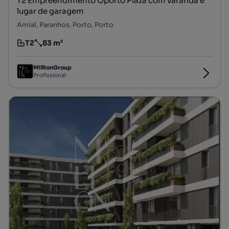
T2 Empreendimento Oporto Plaza com varanda e
lugar de garagem
Amial, Paranhos, Porto, Porto
T2
83 m²
Tipologia
Preço por metro quadrado
MillionGroup
Profissional