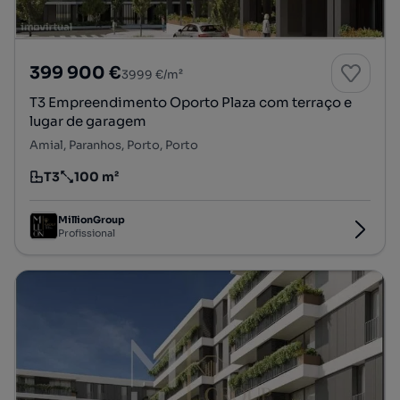
399 900 €
3999 €/m²
T3 Empreendimento Oporto Plaza com terraço e
lugar de garagem
Amial, Paranhos, Porto, Porto
T3
100 m²
Tipologia
Preço por metro quadrado
MillionGroup
Profissional