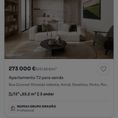
273 000 €
5131,58 €/m²
Apartamento T2 para venda
Rua Coronel Almeida Valente, Amial, Paranhos, Porto, Porto
T2
53.2 m²
3 andar
Tipologia
Preço por metro quadrado
Andar
RE/MAX GRUPO DRAGÃO
Profissional