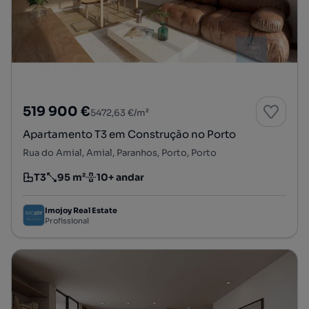
519 900 €
5472,63 €/m²
Apartamento T3 em Construção no Porto
Rua do Amial, Amial, Paranhos, Porto, Porto
T3
95 m²
10+ andar
Tipologia
Preço por metro quadrado
Andar
Imojoy Real Estate
Profissional