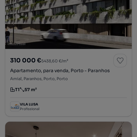
310 000 €
5438,60 €/m²
Apartamento, para venda, Porto - Paranhos
Amial, Paranhos, Porto, Porto
T1
57 m²
Tipologia
Preço por metro quadrado
VILA LUSA
Profissional