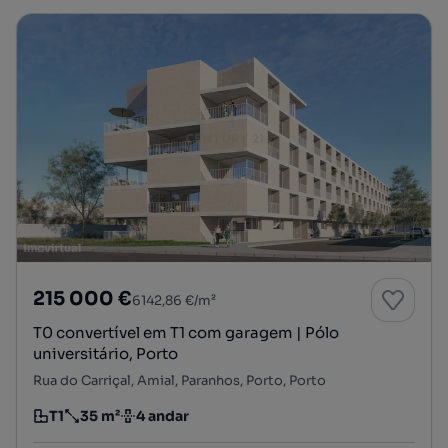
215 000 €
6142,86 €/m²
T0 convertível em T1 com garagem | Pólo
universitário, Porto
Rua do Carriçal, Amial, Paranhos, Porto, Porto
T1
35 m²
4 andar
Tipologia
Preço por metro quadrado
Andar