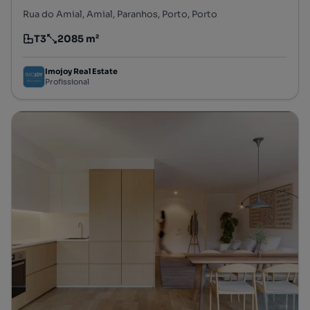
Rua do Amial, Amial, Paranhos, Porto, Porto
T3
2085 m²
Tipologia
Preço por metro quadrado
Imojoy Real Estate
Profissional