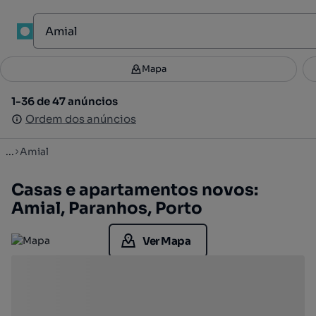
1
Mapa
Mapa
Filtros
Guardar pesquisa
2
1-36 de 47 anúncios
1-36 de 47 anúncios
Ordenar
Ordem dos anúncios
Ordem dos anúncios
...
Amial
Casas e apartamentos novos:
Amial, Paranhos, Porto
Ver Mapa