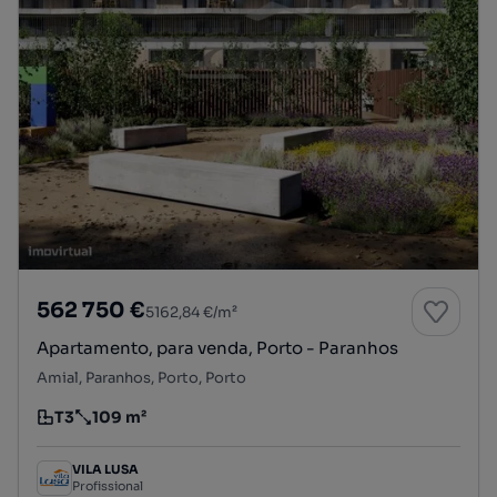
562 750 €
5162,84 €/m²
Apartamento, para venda, Porto - Paranhos
Amial, Paranhos, Porto, Porto
T3
109 m²
Tipologia
Preço por metro quadrado
VILA LUSA
Profissional