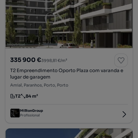
335 900 €
3998,81 €/m²
T2 Empreendimento Oporto Plaza com varanda e
lugar de garagem
Amial, Paranhos, Porto, Porto
T2
84 m²
Tipologia
Preço por metro quadrado
MillionGroup
Profissional