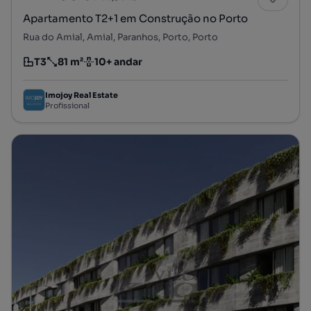
Apartamento T2+1 em Construção no Porto
Rua do Amial, Amial, Paranhos, Porto, Porto
T3
81 m²
10+ andar
Tipologia
Preço por metro quadrado
Andar
Imojoy Real Estate
Profissional