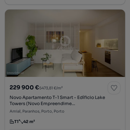
229 900 €
5473,81 €/m²
Novo Apartamento T-1 Smart - Edíficio Lake
Towers (Novo Empreendime...
Amial, Paranhos, Porto, Porto
T1
42 m²
Tipologia
Preço por metro quadrado