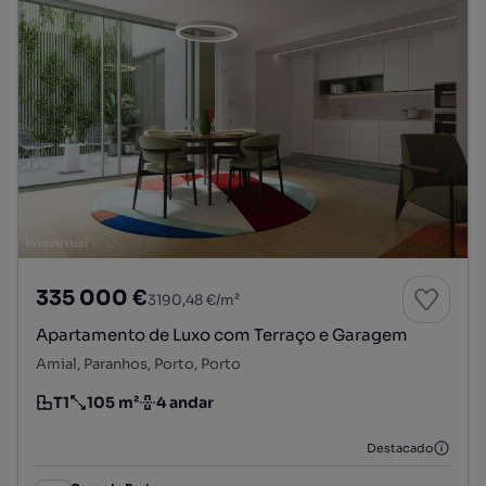
335 000 €
3190,48 €/m²
Apartamento de Luxo com Terraço e Garagem
Amial, Paranhos, Porto, Porto
T1
105 m²
4 andar
Tipologia
Preço por metro quadrado
Andar
Destacado