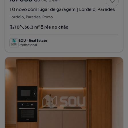
3774,10 €/m²
T0 novo com lugar de garagem | Lordelo, Paredes
Lordelo, Paredes, Porto
T0
36.3 m²
rés do chão
Tipologia
Preço por metro quadrado
Andar
SOU - Real Estate
Profissional