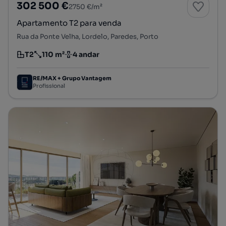
302 500 €
2750 €/m²
Apartamento T2 para venda
Rua da Ponte Velha, Lordelo, Paredes, Porto
T2
110 m²
4 andar
Tipologia
Preço por metro quadrado
Andar
RE/MAX + Grupo Vantagem
Profissional