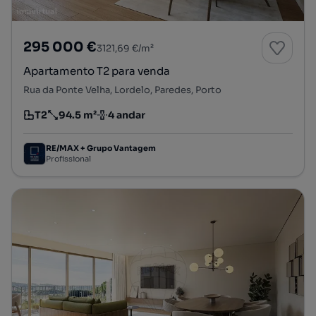
295 000 €
3121,69 €/m²
Apartamento T2 para venda
Rua da Ponte Velha, Lordelo, Paredes, Porto
T2
94.5 m²
4 andar
Tipologia
Preço por metro quadrado
Andar
RE/MAX + Grupo Vantagem
Profissional