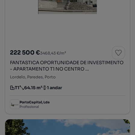
222 500 €
3468,43 €/m²
FANTASTICA OPORTUNIDADE DE INVESTIMENTO
- APARTAMENTO T1 NO CENTRO ...
Lordelo, Paredes, Porto
T1
64.15 m²
1 andar
Tipologia
Preço por metro quadrado
Andar
PortoCapital, Lda
Profissional