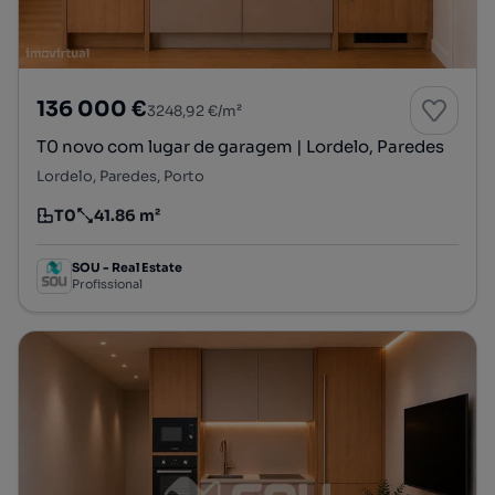
136 000 €
3248,92 €/m²
T0 novo com lugar de garagem | Lordelo, Paredes
Lordelo, Paredes, Porto
T0
41.86 m²
Tipologia
Preço por metro quadrado
SOU - Real Estate
Profissional