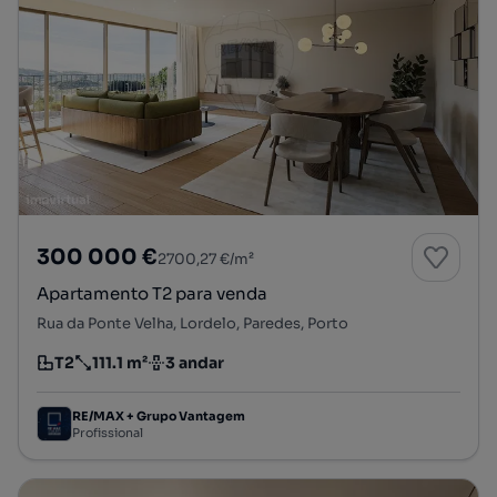
300 000 €
2700,27 €/m²
Apartamento T2 para venda
Rua da Ponte Velha, Lordelo, Paredes, Porto
T2
111.1 m²
3 andar
Tipologia
Preço por metro quadrado
Andar
RE/MAX + Grupo Vantagem
Profissional