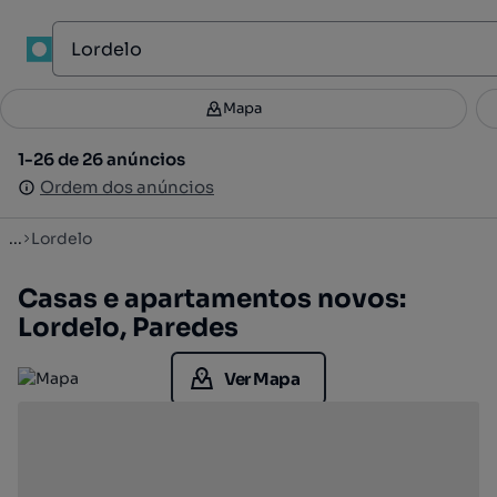
1
Mapa
Mapa
Filtros
Guardar pesquisa
2
1-26 de 26 anúncios
1-26 de 26 anúncios
Ordenar
Ordem dos anúncios
Ordem dos anúncios
...
Lordelo
Casas e apartamentos novos:
Lordelo, Paredes
Ver Mapa