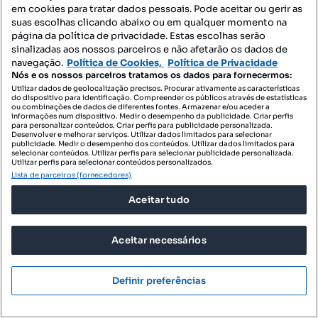
em cookies para tratar dados pessoais. Pode aceitar ou gerir as
suas escolhas clicando abaixo ou em qualquer momento na
página da política de privacidade. Estas escolhas serão
sinalizadas aos nossos parceiros e não afetarão os dados de
navegação.
Política de Cookies,
Política de Privacidade
Nós e os nossos parceiros tratamos os dados para fornecermos:
Utilizar dados de geolocalização precisos. Procurar ativamente as características
do dispositivo para identificação. Compreender os públicos através de estatísticas
ou combinações de dados de diferentes fontes. Armazenar e/ou aceder a
informações num dispositivo. Medir o desempenho da publicidade. Criar perfis
para personalizar conteúdos. Criar perfis para publicidade personalizada.
Desenvolver e melhorar serviços. Utilizar dados limitados para selecionar
publicidade. Medir o desempenho dos conteúdos. Utilizar dados limitados para
selecionar conteúdos. Utilizar perfis para selecionar publicidade personalizada.
Utilizar perfis para selecionar conteúdos personalizados.
Lista de parceiros (fornecedores)
Aceitar tudo
285 000 €
Aceitar necessários
2929,09 €/m²
Apartamento T2 para venda
Definir preferências
Rua da Ponte Velha, Lordelo, Paredes, Porto
T2
97.3 m²
2 andar
Tipologia
Preço por metro quadrado
Andar