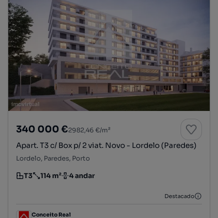
340 000 €
2982,46 €/m²
Apart. T3 c/ Box p/ 2 viat. Novo - Lordelo (Paredes)
Lordelo, Paredes, Porto
T3
114 m²
4 andar
Tipologia
Preço por metro quadrado
Andar
Destacado
Conceito Real