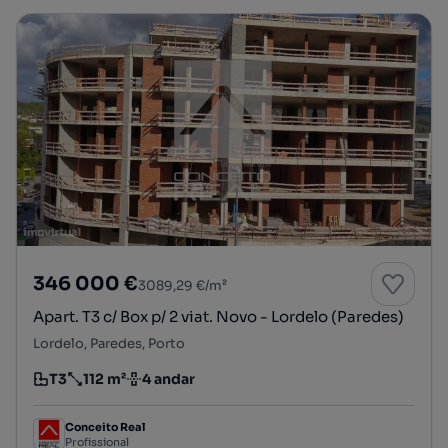
346 000 €
3089,29 €/m²
Apart. T3 c/ Box p/ 2 viat. Novo - Lordelo (Paredes)
Lordelo, Paredes, Porto
T3
112 m²
4 andar
Tipologia
Preço por metro quadrado
Andar
Conceito Real
Profissional