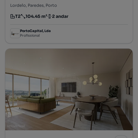
Lordelo, Paredes, Porto
T2
104.45 m²
2 andar
Tipologia
Preço por metro quadrado
Andar
PortoCapital, Lda
Profissional