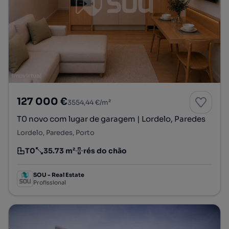
127 000 €
3554,44 €/m²
T0 novo com lugar de garagem | Lordelo, Paredes
Lordelo, Paredes, Porto
T0
35.73 m²
rés do chão
Tipologia
Preço por metro quadrado
Andar
SOU - Real Estate
Profissional