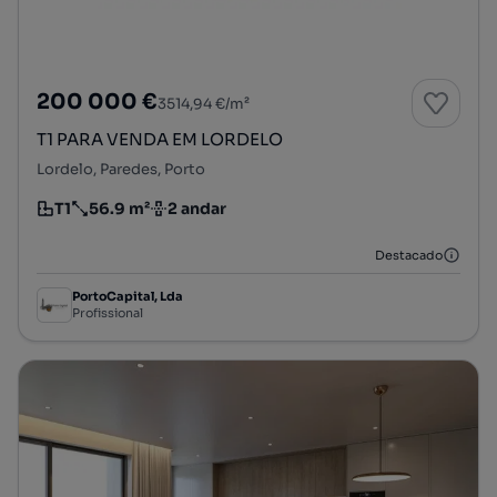
200 000 €
3514,94 €/m²
T1 PARA VENDA EM LORDELO
Lordelo, Paredes, Porto
T1
56.9 m²
2 andar
Tipologia
Preço por metro quadrado
Andar
Destacado
PortoCapital, Lda
Profissional