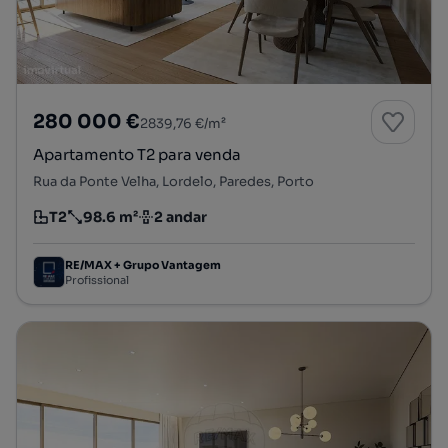
280 000 €
2839,76 €/m²
Apartamento T2 para venda
Rua da Ponte Velha, Lordelo, Paredes, Porto
T2
98.6 m²
2 andar
Tipologia
Preço por metro quadrado
Andar
RE/MAX + Grupo Vantagem
Profissional