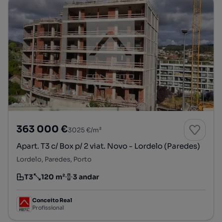
363 000 €
3025 €/m²
Apart. T3 c/ Box p/ 2 viat. Novo - Lordelo (Paredes)
Lordelo, Paredes, Porto
T3
120 m²
3 andar
Tipologia
Preço por metro quadrado
Andar
Conceito Real
Profissional