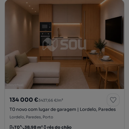
134 000 €
3437,66 €/m²
T0 novo com lugar de garagem | Lordelo, Paredes
Lordelo, Paredes, Porto
T0
38.98 m²
rés do chão