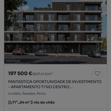
197 500 €
3657,41 €/m²
FANTASTICA OPORTUNIDADE DE INVESTIMENTO
- APARTAMENTO T1 NO CENTRO ...
Lordelo, Paredes, Porto
T1
54 m²
rés do chão
Tipologia
Preço por metro quadrado
Andar