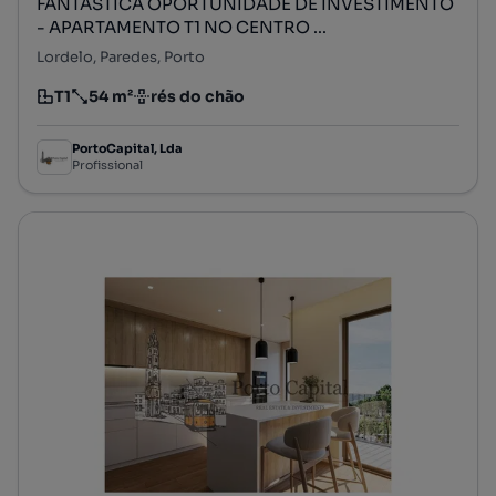
FANTASTICA OPORTUNIDADE DE INVESTIMENTO
- APARTAMENTO T1 NO CENTRO ...
Lordelo, Paredes, Porto
T1
54 m²
rés do chão
Tipologia
Preço por metro quadrado
Andar
PortoCapital, Lda
Profissional