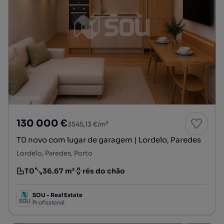
130 000 €
3545,13 €/m²
T0 novo com lugar de garagem | Lordelo, Paredes
Lordelo, Paredes, Porto
T0
36.67 m²
rés do chão
Tipologia
Preço por metro quadrado
Andar
SOU - Real Estate
Profissional