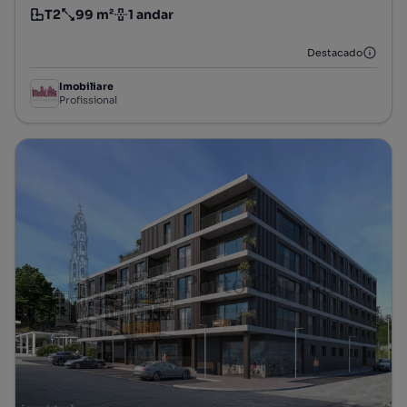
T2
99 m²
1 andar
Tipologia
Preço por metro quadrado
Andar
Destacado
Imobiliare
Profissional