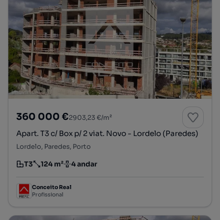
360 000 €
2903,23 €/m²
Apart. T3 c/ Box p/ 2 viat. Novo - Lordelo (Paredes)
Lordelo, Paredes, Porto
T3
124 m²
4 andar
Tipologia
Preço por metro quadrado
Andar
Conceito Real
Profissional