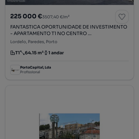
225 000 €
3507,40 €/m²
FANTASTICA OPORTUNIDADE DE INVESTIMENTO
- APARTAMENTO T1 NO CENTRO ...
Lordelo, Paredes, Porto
T1
64.15 m²
1 andar
Tipologia
Preço por metro quadrado
Andar
PortoCapital, Lda
Profissional