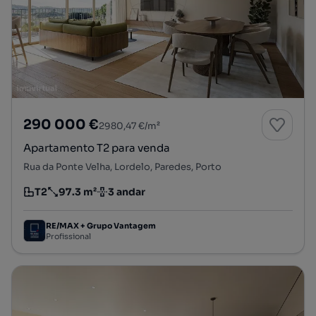
290 000 €
2980,47 €/m²
Apartamento T2 para venda
Rua da Ponte Velha, Lordelo, Paredes, Porto
T2
97.3 m²
3 andar
Tipologia
Preço por metro quadrado
Andar
RE/MAX + Grupo Vantagem
Profissional