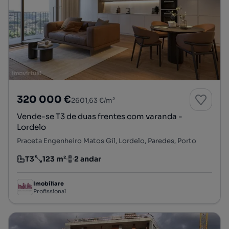
320 000 €
2601,63 €/m²
Vende-se T3 de duas frentes com varanda -
Lordelo
Praceta Engenheiro Matos Gil, Lordelo, Paredes, Porto
T3
123 m²
2 andar
Tipologia
Preço por metro quadrado
Andar
Imobiliare
Profissional