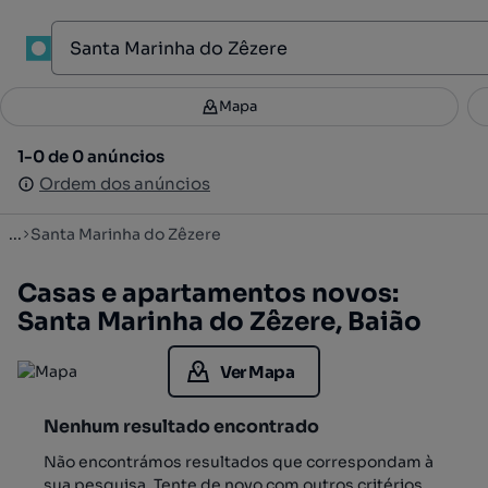
1
Mapa
Mapa
Filtros
Guardar pesquisa
2
1-0 de 0 anúncios
1-0 de 0 anúncios
Ordenar
Ordem dos anúncios
Ordem dos anúncios
...
Santa Marinha do Zêzere
Casas e apartamentos novos:
Santa Marinha do Zêzere, Baião
Ver Mapa
Nenhum resultado encontrado
Não encontrámos resultados que correspondam à
sua pesquisa. Tente de novo com outros critérios