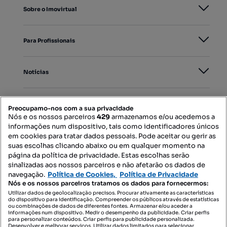
Sobre o Imovirtual
Para Profissionais
Notícias
PORTAIS
Preocupamo-nos com a sua privacidade
Nós e os nossos parceiros
429
armazenamos e/ou acedemos a
informações num dispositivo, tais como identificadores únicos
Mapa do Site
em cookies para tratar dados pessoais. Pode aceitar ou gerir as
suas escolhas clicando abaixo ou em qualquer momento na
página da política de privacidade. Estas escolhas serão
sinalizadas aos nossos parceiros e não afetarão os dados de
Contacte-nos
navegação.
Política de Cookies,
Política de Privacidade
Nós e os nossos parceiros tratamos os dados para fornecermos:
Utilizar dados de geolocalização precisos. Procurar ativamente as características
do dispositivo para identificação. Compreender os públicos através de estatísticas
SIGA-NOS:
ou combinações de dados de diferentes fontes. Armazenar e/ou aceder a
informações num dispositivo. Medir o desempenho da publicidade. Criar perfis
para personalizar conteúdos. Criar perfis para publicidade personalizada.
Desenvolver e melhorar serviços. Utilizar dados limitados para selecionar